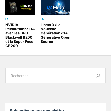
IA
IA
NVIDIA
Llama 3 : La
Révolutionne l’IA
Nouvelle
avec les GPU
Génération d’IA
Blackwell B200
Générative Open
et la Super Puce
Source
GB200
Subscribe to our newsletter!