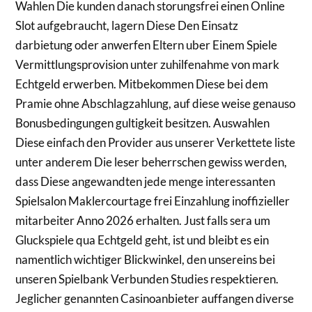
Wahlen Die kunden danach storungsfrei einen Online
Slot aufgebraucht, lagern Diese Den Einsatz
darbietung oder anwerfen Eltern uber Einem Spiele
Vermittlungsprovision unter zuhilfenahme von mark
Echtgeld erwerben. Mitbekommen Diese bei dem
Pramie ohne Abschlagzahlung, auf diese weise genauso
Bonusbedingungen gultigkeit besitzen. Auswahlen
Diese einfach den Provider aus unserer Verkettete liste
unter anderem Die leser beherrschen gewiss werden,
dass Diese angewandten jede menge interessanten
Spielsalon Maklercourtage frei Einzahlung inoffizieller
mitarbeiter Anno 2026 erhalten. Just falls sera um
Gluckspiele qua Echtgeld geht, ist und bleibt es ein
namentlich wichtiger Blickwinkel, den unsereins bei
unseren Spielbank Verbunden Studies respektieren.
Jeglicher genannten Casinoanbieter auffangen diverse