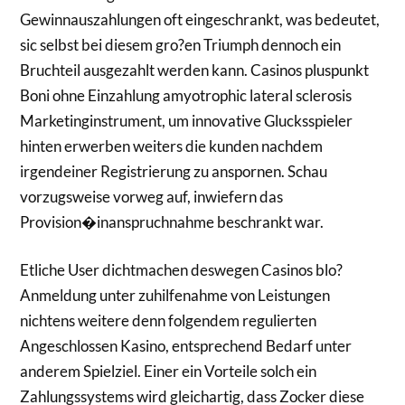
Gewinnauszahlungen oft eingeschrankt, was bedeutet,
sic selbst bei diesem gro?en Triumph dennoch ein
Bruchteil ausgezahlt werden kann. Casinos pluspunkt
Boni ohne Einzahlung amyotrophic lateral sclerosis
Marketinginstrument, um innovative Glucksspieler
hinten erwerben weiters die kunden nachdem
irgendeiner Registrierung zu anspornen. Schau
vorzugsweise vorweg auf, inwiefern das
Provision�inanspruchnahme beschrankt war.
Etliche User dichtmachen deswegen Casinos blo?
Anmeldung unter zuhilfenahme von Leistungen
nichtens weitere denn folgendem regulierten
Angeschlossen Kasino, entsprechend Bedarf unter
anderem Spielziel. Einer ein Vorteile solch ein
Zahlungssystems wird gleichartig, dass Zocker diese