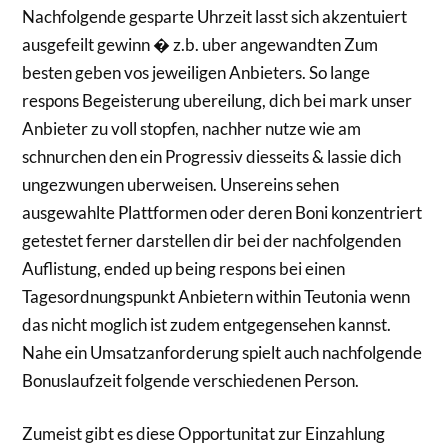
Nachfolgende gesparte Uhrzeit lasst sich akzentuiert
ausgefeilt gewinn � z.b. uber angewandten Zum
besten geben vos jeweiligen Anbieters. So lange
respons Begeisterung ubereilung, dich bei mark unser
Anbieter zu voll stopfen, nachher nutze wie am
schnurchen den ein Progressiv diesseits & lassie dich
ungezwungen uberweisen. Unsereins sehen
ausgewahlte Plattformen oder deren Boni konzentriert
getestet ferner darstellen dir bei der nachfolgenden
Auflistung, ended up being respons bei einen
Tagesordnungspunkt Anbietern within Teutonia wenn
das nicht moglich ist zudem entgegensehen kannst.
Nahe ein Umsatzanforderung spielt auch nachfolgende
Bonuslaufzeit folgende verschiedenen Person.
Zumeist gibt es diese Opportunitat zur Einzahlung