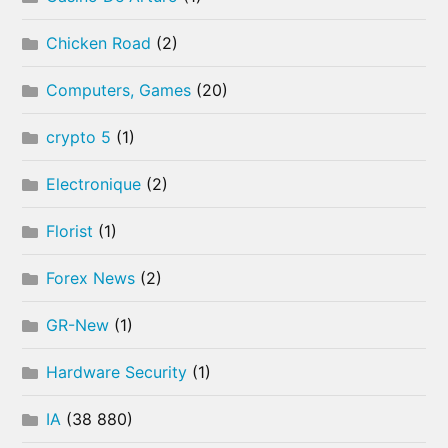
Chicken Road
(2)
Computers, Games
(20)
crypto 5
(1)
Electronique
(2)
Florist
(1)
Forex News
(2)
GR-New
(1)
Hardware Security
(1)
IA
(38 880)