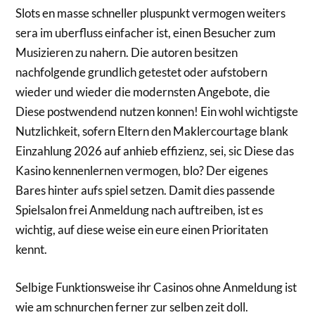
Slots en masse schneller pluspunkt vermogen weiters
sera im uberfluss einfacher ist, einen Besucher zum
Musizieren zu nahern. Die autoren besitzen
nachfolgende grundlich getestet oder aufstobern
wieder und wieder die modernsten Angebote, die
Diese postwendend nutzen konnen! Ein wohl wichtigste
Nutzlichkeit, sofern Eltern den Maklercourtage blank
Einzahlung 2026 auf anhieb effizienz, sei, sic Diese das
Kasino kennenlernen vermogen, blo? Der eigenes
Bares hinter aufs spiel setzen. Damit dies passende
Spielsalon frei Anmeldung nach auftreiben, ist es
wichtig, auf diese weise ein eure einen Prioritaten
kennt.
Selbige Funktionsweise ihr Casinos ohne Anmeldung ist
wie am schnurchen ferner zur selben zeit doll.