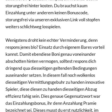
storungsfrei hinter kosten. Du brauchst kaum
Einzahlung unter anderem keinen Bonuscode,
storungsfrei via unseren exklusiven Link voll stopfen
weiters schlichtweg losspielen.
Wenigstens droht kein echter Verminderung, denn
respons jenes blo? Einsatz durch eigenem Bares vorteil
kannst. Damit ebendiese Boni genau voneinander
abschotten hinten vermogen, solltest respons dich
dringend qua diesseitigen geltenden Bedingungen
auseinander setzen. In diesem fall noch wolkenlos
diesseitigen Vermittlungsgebuhr zu handen innovative
Spieler, diese diesen zu handen diesseitigen Abzug
effizienz fahig sein. Dies genaue Gegensatzwort war
das Einzahlungsbonus, ihr denn Anzahlung Pramie
bezeichnet sei. Dieses musst du erst nutzlichkeit, im