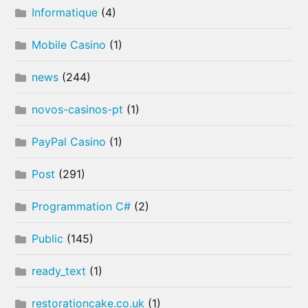
Informatique
(4)
Mobile Casino
(1)
news
(244)
novos-casinos-pt
(1)
PayPal Casino
(1)
Post
(291)
Programmation C#
(2)
Public
(145)
ready_text
(1)
restorationcake.co.uk
(1)