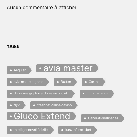
Aucun commentaire à afficher.
TAGS
avia master
Angular
avia masters game
Button
Casino
darmowe gry hazardowe owocowki
flight legends
fly2
freshbet online casino
Gluco Extend
GénérationdImages
IntelligenceArtificielle
kaszinó mostbet