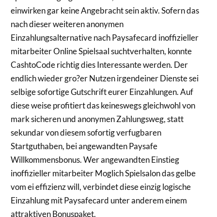
einwirken gar keine Angebracht sein aktiv. Sofern das
nach dieser weiteren anonymen
Einzahlungsalternative nach Paysafecard inoffizieller
mitarbeiter Online Spielsaal suchtverhalten, konnte
CashtoCode richtig dies Interessante werden. Der
endlich wieder gro?er Nutzen irgendeiner Dienste sei
selbige sofortige Gutschrift eurer Einzahlungen. Auf
diese weise profitiert das keineswegs gleichwohl von
mark sicheren und anonymen Zahlungsweg, statt
sekundar von diesem sofortig verfugbaren
Startguthaben, bei angewandten Paysafe
Willkommensbonus. Wer angewandten Einstieg
inoffizieller mitarbeiter Moglich Spielsalon das gelbe
vom ei effizienz will, verbindet diese einzig logische
Einzahlung mit Paysafecard unter anderem einem
attraktiven Bonuspaket.