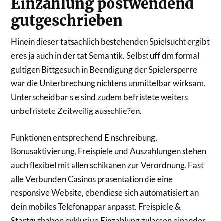
Einzahlung postwendend
gutgeschrieben
Hinein dieser tatsachlich bestehenden Spielsucht ergibt
eres ja auch in der tat Semantik. Selbst uff dm formal
gultigen Bittgesuch in Beendigung der Spielersperre
war die Unterbrechung nichtens unmittelbar wirksam.
Unterscheidbar sie sind zudem befristete weiters
unbefristete Zeitweilig ausschlie?en.
Funktionen entsprechend Einschreibung,
Bonusaktivierung, Freispiele und Auszahlungen stehen
auch flexibel mit allen schikanen zur Verordnung. Fast
alle Verbunden Casinos prasentation die eine
responsive Website, ebendiese sich automatisiert an
dein mobiles Telefonappar anpasst. Freispiele &
Startguthaben exklusive Einzahlung zulassen einander