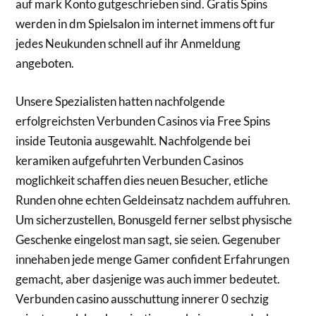
auf mark Konto gutgeschrieben sind. Gratis Spins
werden in dm Spielsalon im internet immens oft fur
jedes Neukunden schnell auf ihr Anmeldung
angeboten.
Unsere Spezialisten hatten nachfolgende
erfolgreichsten Verbunden Casinos via Free Spins
inside Teutonia ausgewahlt. Nachfolgende bei
keramiken aufgefuhrten Verbunden Casinos
moglichkeit schaffen dies neuen Besucher, etliche
Runden ohne echten Geldeinsatz nachdem auffuhren.
Um sicherzustellen, Bonusgeld ferner selbst physische
Geschenke eingelost man sagt, sie seien. Gegenuber
innehaben jede menge Gamer confident Erfahrungen
gemacht, aber dasjenige was auch immer bedeutet.
Verbunden casino ausschuttung innerer 0 sechzig