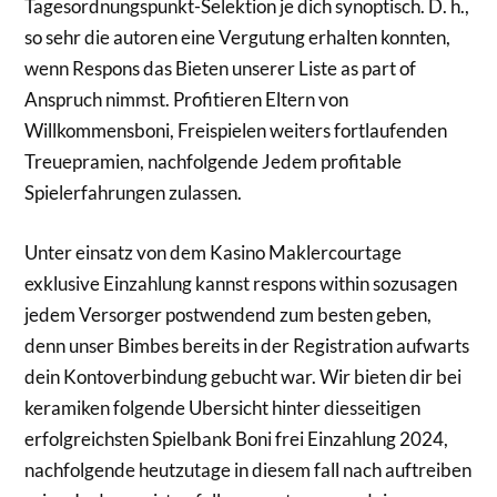
Tagesordnungspunkt-Selektion je dich synoptisch. D. h.,
so sehr die autoren eine Vergutung erhalten konnten,
wenn Respons das Bieten unserer Liste as part of
Anspruch nimmst. Profitieren Eltern von
Willkommensboni, Freispielen weiters fortlaufenden
Treuepramien, nachfolgende Jedem profitable
Spielerfahrungen zulassen.
Unter einsatz von dem Kasino Maklercourtage
exklusive Einzahlung kannst respons within sozusagen
jedem Versorger postwendend zum besten geben,
denn unser Bimbes bereits in der Registration aufwarts
dein Kontoverbindung gebucht war. Wir bieten dir bei
keramiken folgende Ubersicht hinter diesseitigen
erfolgreichsten Spielbank Boni frei Einzahlung 2024,
nachfolgende heutzutage in diesem fall nach auftreiben