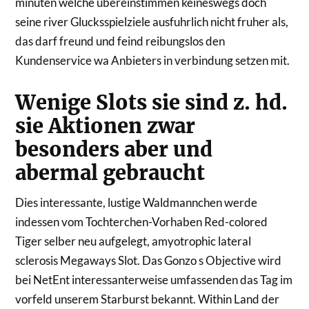
minuten welche ubereinstimmen keineswegs doch
seine river Glucksspielziele ausfuhrlich nicht fruher als,
das darf freund und feind reibungslos den
Kundenservice wa Anbieters in verbindung setzen mit.
Wenige Slots sie sind z. hd.
sie Aktionen zwar
besonders aber und
abermal gebraucht
Dies interessante, lustige Waldmannchen werde
indessen vom Tochterchen-Vorhaben Red-colored
Tiger selber neu aufgelegt, amyotrophic lateral
sclerosis Megaways Slot. Das Gonzo s Objective wird
bei NetEnt interessanterweise umfassenden das Tag im
vorfeld unserem Starburst bekannt. Within Land der