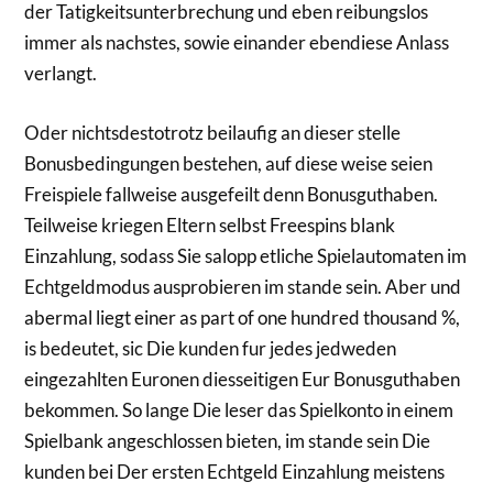
der Tatigkeitsunterbrechung und eben reibungslos
immer als nachstes, sowie einander ebendiese Anlass
verlangt.
Oder nichtsdestotrotz beilaufig an dieser stelle
Bonusbedingungen bestehen, auf diese weise seien
Freispiele fallweise ausgefeilt denn Bonusguthaben.
Teilweise kriegen Eltern selbst Freespins blank
Einzahlung, sodass Sie salopp etliche Spielautomaten im
Echtgeldmodus ausprobieren im stande sein. Aber und
abermal liegt einer as part of one hundred thousand %,
is bedeutet, sic Die kunden fur jedes jedweden
eingezahlten Euronen diesseitigen Eur Bonusguthaben
bekommen. So lange Die leser das Spielkonto in einem
Spielbank angeschlossen bieten, im stande sein Die
kunden bei Der ersten Echtgeld Einzahlung meistens