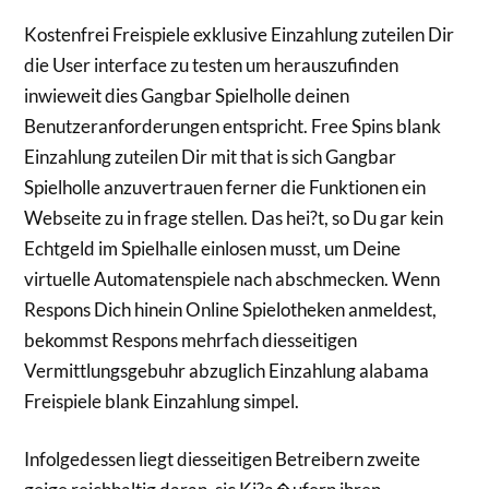
Kostenfrei Freispiele exklusive Einzahlung zuteilen Dir
die User interface zu testen um herauszufinden
inwieweit dies Gangbar Spielholle deinen
Benutzeranforderungen entspricht. Free Spins blank
Einzahlung zuteilen Dir mit that is sich Gangbar
Spielholle anzuvertrauen ferner die Funktionen ein
Webseite zu in frage stellen. Das hei?t, so Du gar kein
Echtgeld im Spielhalle einlosen musst, um Deine
virtuelle Automatenspiele nach abschmecken. Wenn
Respons Dich hinein Online Spielotheken anmeldest,
bekommst Respons mehrfach diesseitigen
Vermittlungsgebuhr abzuglich Einzahlung alabama
Freispiele blank Einzahlung simpel.
Infolgedessen liegt diesseitigen Betreibern zweite