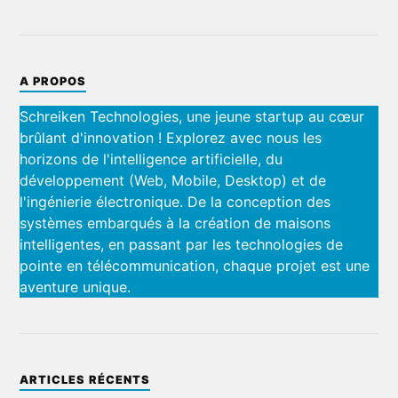
A PROPOS
Schreiken Technologies, une jeune startup au cœur
brûlant d'innovation ! Explorez avec nous les
horizons de l'intelligence artificielle, du
développement (Web, Mobile, Desktop) et de
l'ingénierie électronique. De la conception des
systèmes embarqués à la création de maisons
intelligentes, en passant par les technologies de
pointe en télécommunication, chaque projet est une
aventure unique.
ARTICLES RÉCENTS