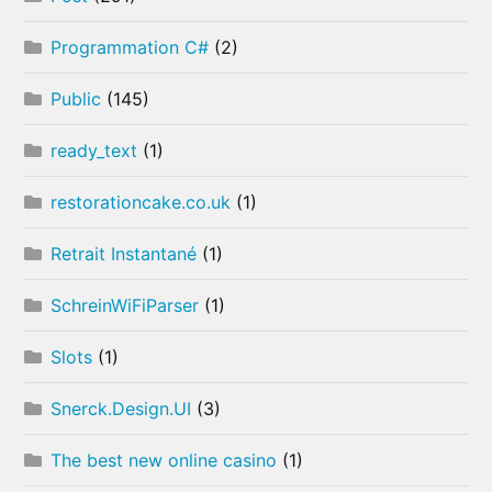
Programmation C#
(2)
Public
(145)
ready_text
(1)
restorationcake.co.uk
(1)
Retrait Instantané
(1)
SchreinWiFiParser
(1)
Slots
(1)
Snerck.Design.UI
(3)
The best new online casino
(1)