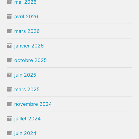
mai 2026
avril 2026
mars 2026
janvier 2026
octobre 2025
juin 2025
mars 2025
novembre 2024
juillet 2024
juin 2024