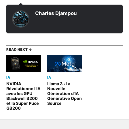
Facebook(ouvre
X(ouvre
LinkedIn(ouvre
WhatsApp(ouvre
Telegram(ouvre
dans
dans
dans
dans
dans
une
une
une
une
une
nouvelle
nouvelle
nouvelle
nouvelle
nouvelle
Charles Djampou
fenêtre)
fenêtre)
fenêtre)
fenêtre)
fenêtre)
READ NEXT →
IA
IA
NVIDIA
Llama 3 : La
Révolutionne l’IA
Nouvelle
avec les GPU
Génération d’IA
Blackwell B200
Générative Open
et la Super Puce
Source
GB200