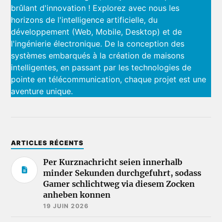
brûlant d'innovation ! Explorez avec nous les
horizons de l'intelligence artificielle, du
développement (Web, Mobile, Desktop) et de
l'ingénierie électronique. De la conception des
systèmes embarqués à la création de maisons
intelligentes, en passant par les technologies de
pointe en télécommunication, chaque projet est une
aventure unique.
ARTICLES RÉCENTS
Per Kurznachricht seien innerhalb
minder Sekunden durchgefuhrt, sodass
Gamer schlichtweg via diesem Zocken
anheben konnen
19 JUIN 2026