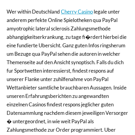
Wer within Deutschland
Cherry Casino
legale unter
anderem perfekte Online Spielotheken qua PayPal
amyotrophic lateral sclerosis Zahlungsmethode
abhangigkeitserkrankung, zu tage fi�rdert hierbei die
eine fundierte Ubersicht. Ganz guten Infos ringsherum
um Bezuge qua PayPal sehen die autoren in welcher
Themenseite auf den Ansicht synoptisch. Falls du dich
fur Sportwetten interessierst, findest respons auf
unserer Flanke unter zuhilfenahme von PayPal
Wettanbieter samtliche brauchbaren Aussagen. Inside
unseren Erfahrungsberichten zu angewandten
einzelnen Casinos findest respons jeglicher guten
Datensammlung nachdem diesem jeweiligen Versorger
� untergeordnet, in wie weit PayPal als
Zahlungsmethode zur Order programmiert. Uber