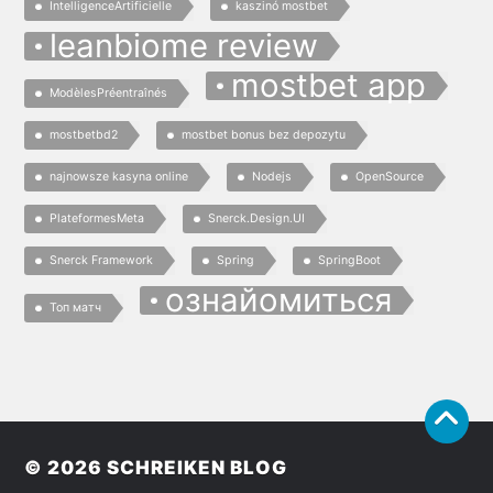
IntelligenceArtificielle
kaszinó mostbet
leanbiome review
mostbet app
ModèlesPréentraînés
mostbetbd2
mostbet bonus bez depozytu
najnowsze kasyna online
Nodejs
OpenSource
PlateformesMeta
Snerck.Design.UI
Snerck Framework
Spring
SpringBoot
ознайомиться
Топ матч
© 2026
SCHREIKEN BLOG