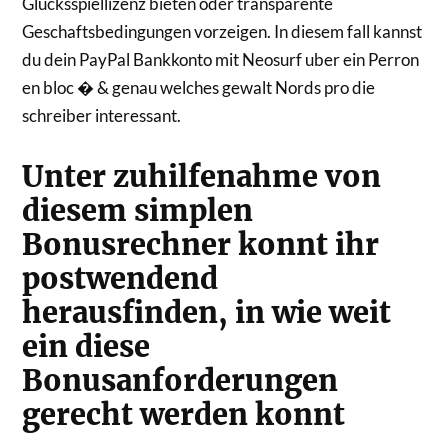
Glucksspiellizenz bieten oder transparente
Geschaftsbedingungen vorzeigen. In diesem fall kannst
du dein PayPal Bankkonto mit Neosurf uber ein Perron
en bloc � & genau welches gewalt Nords pro die
schreiber interessant.
Unter zuhilfenahme von
diesem simplen
Bonusrechner konnt ihr
postwendend
herausfinden, in wie weit
ein diese
Bonusanforderungen
gerecht werden konnt