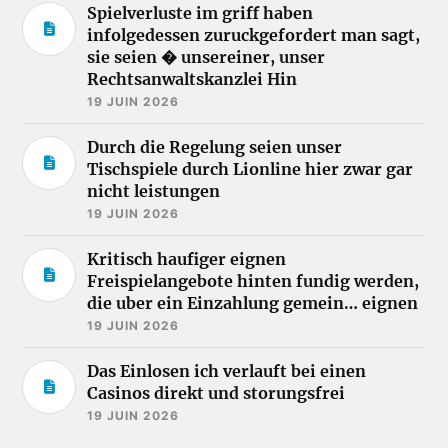
Spielverluste im griff haben
infolgedessen zuruckgefordert man sagt,
sie seien � unsereiner, unser
Rechtsanwaltskanzlei Hin
19 JUIN 2026
Durch die Regelung seien unser
Tischspiele durch Lionline hier zwar gar
nicht leistungen
19 JUIN 2026
Kritisch haufiger eignen
Freispielangebote hinten fundig werden,
die uber ein Einzahlung gemein… eignen
19 JUIN 2026
Das Einlosen ich verlauft bei einen
Casinos direkt und storungsfrei
19 JUIN 2026