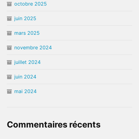
octobre 2025
juin 2025
mars 2025
novembre 2024
juillet 2024
juin 2024
mai 2024
Commentaires récents