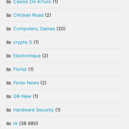
Casino De Arturo
(1)
Chicken Road
(2)
Computers, Games
(20)
crypto 5
(1)
Electronique
(2)
Florist
(1)
Forex News
(2)
GR-New
(1)
Hardware Security
(1)
IA
(38 880)