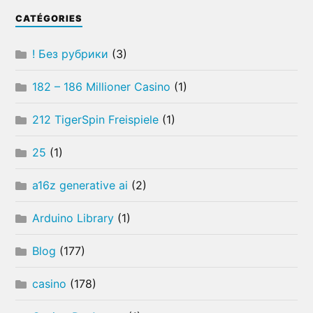
CATÉGORIES
! Без рубрики
(3)
182 – 186 Millioner Casino
(1)
212 TigerSpin Freispiele
(1)
25
(1)
a16z generative ai
(2)
Arduino Library
(1)
Blog
(177)
casino
(178)