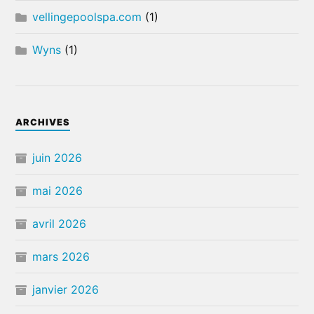
vellingepoolspa.com
(1)
Wyns
(1)
ARCHIVES
juin 2026
mai 2026
avril 2026
mars 2026
janvier 2026