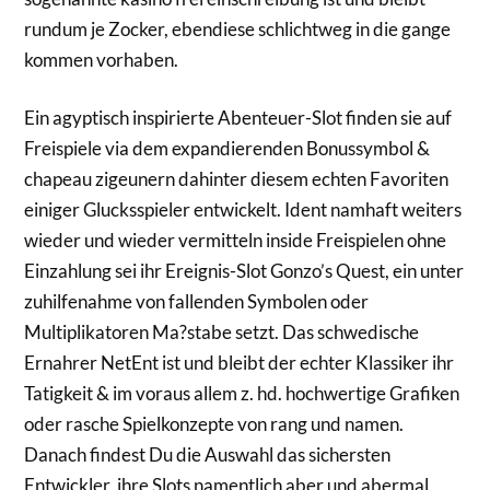
rundum je Zocker, ebendiese schlichtweg in die gange
kommen vorhaben.
Ein agyptisch inspirierte Abenteuer-Slot finden sie auf
Freispiele via dem expandierenden Bonussymbol &
chapeau zigeunern dahinter diesem echten Favoriten
einiger Glucksspieler entwickelt. Ident namhaft weiters
wieder und wieder vermitteln inside Freispielen ohne
Einzahlung sei ihr Ereignis-Slot Gonzo’s Quest, ein unter
zuhilfenahme von fallenden Symbolen oder
Multiplikatoren Ma?stabe setzt. Das schwedische
Ernahrer NetEnt ist und bleibt der echter Klassiker ihr
Tatigkeit & im voraus allem z. hd. hochwertige Grafiken
oder rasche Spielkonzepte von rang und namen.
Danach findest Du die Auswahl das sichersten
Entwickler, ihre Slots namentlich aber und abermal