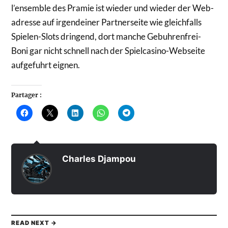
l’ensemble des Pramie ist wieder und wieder der Web-
adresse auf irgendeiner Partnerseite wie gleichfalls
Spielen-Slots dringend, dort manche Gebuhrenfrei-
Boni gar nicht schnell nach der Spielcasino-Webseite
aufgefuhrt eignen.
Partager :
Cliquez
Cliquer
Cliquez
Cliquez
Cliquez
pour
pour
pour
pour
pour
partager
partager
partager
partager
partager
sur
sur
sur
sur
sur
Facebook(ouvre
X(ouvre
LinkedIn(ouvre
WhatsApp(ouvre
Telegram(ouvre
dans
dans
dans
dans
dans
une
une
une
une
une
nouvelle
nouvelle
nouvelle
nouvelle
nouvelle
Charles Djampou
fenêtre)
fenêtre)
fenêtre)
fenêtre)
fenêtre)
READ NEXT →