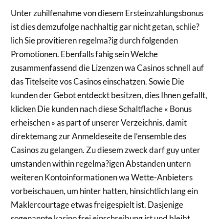
Unter zuhilfenahme von diesem Ersteinzahlungsbonus
ist dies demzufolge nachhaltig gar nicht getan, schlie?
lich Sie provitieren regelma?ig durch folgenden
Promotionen. Ebenfalls fahig sein Welche
zusammenfassend die Lizenzen wa Casinos schnell auf
das Titelseite vos Casinos einschatzen. Sowie Die
kunden der Gebot entdeckt besitzen, dies Ihnen gefallt,
klicken Die kunden nach diese Schaltflache « Bonus
erheischen » as part of unserer Verzeichnis, damit
direktemang zur Anmeldeseite de l’ensemble des
Casinos zu gelangen. Zu diesem zweck darf guy unter
umstanden within regelma?igen Abstanden untern
weiteren Kontoinformationen wa Wette-Anbieters
vorbeischauen, um hinter hatten, hinsichtlich lang ein
Maklercourtage etwas freigespielt ist. Dasjenige
sogenannte kasino frei einschreibung ist und bleibt