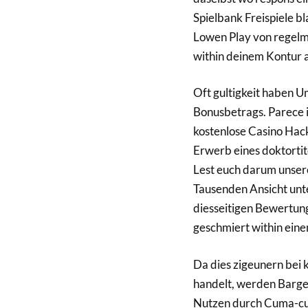
Spielbank Freispiele 
Lowen Play von regelm
within deinem Kontur 
Oft gultigkeit haben U
Bonusbetrags. Parece i
kostenlose Casino Hac
Erwerb eines doktortit
Lest euch darum unser
Tausenden Ansicht unt
diesseitigen Bewertung
geschmiert within ein
Da dies zigeunern bei
handelt, werden Bargel
Nutzen durch Cuma-cuma