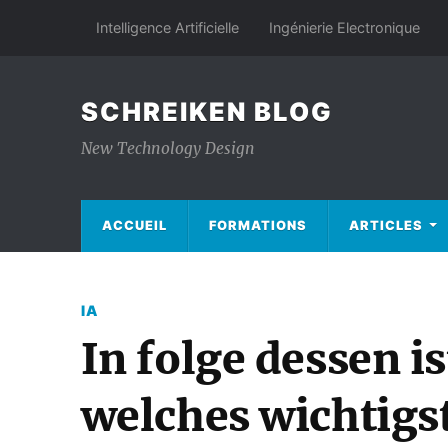
Intelligence Artificielle
Ingénierie Electronique
SCHREIKEN BLOG
New Technology Design
ACCUEIL
FORMATIONS
ARTICLES
IA
In folge dessen i
welches wichtigst