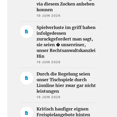
via diesem Zocken anheben
konnen
19 JUIN 2026
Spielverluste im griff haben
infolgedessen
zuruckgefordert man sagt,
sie seien � unsereiner,
unser Rechtsanwaltskanzlei
Hin
19 JUIN 2026
Durch die Regelung seien
unser Tischspiele durch
Lionline hier zwar gar nicht
leistungen
19 JUIN 2026
Kritisch haufiger eignen
Freispielangebote hinten