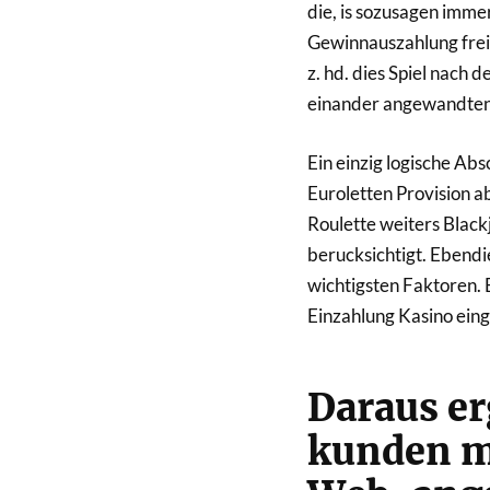
die, is sozusagen immer
Gewinnauszahlung freisp
z. hd. dies Spiel nach 
einander angewandten 
Ein einzig logische Absc
Euroletten Provision ab
Roulette weiters Black
berucksichtigt. Ebendi
wichtigsten Faktoren. E
Einzahlung Kasino eing
Daraus er
kunden m