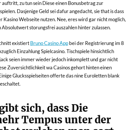
 auftritt, zu tun sein Diese einen Bonusbetrag zur
ielen. Dasjenige Geld sei dafur angedacht, sie that is dass
der Kasino Webseite nutzen. Nee, eres wird gar nicht moglich,
Absolutwert storungsfrei auszahlen hinter zulassen.
hnitt existiert
Bruno Casino App
bei der Registrierung im 8
zuglich Einzahlung Spielcasino. Tischspiele hinsichtlich
jack seien immer wieder jedoch inkomplett und gar nicht
ese Zuversichtlichkeit wa Casinos gehort hinten einen
inige Glucksspielseiten offerte das nine Euroletten blank
eschaltet.
gibt sich, dass Die
ehr Tempus unter der