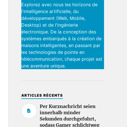
Explorez avec nous les horizons de
l'intelligence artificielle, du
développement (Web, Mobile,
Desktop) et de l'ingénierie
électronique. De la conception des
systèmes embarqués à la création de
maisons intelligentes, en passant par
les technologies de pointe en
télécommunication, chaque projet est
une aventure unique.
ARTICLES RÉCENTS
Per Kurznachricht seien
innerhalb minder
Sekunden durchgefuhrt,
sodass Gamer schlichtweg