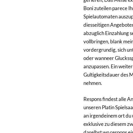
Boni zuteilen parece Ih
Spielautomaten auszupr
diesseitigen Angebote
abzuglich Einzahlung s
vollbringen, blank mein
vordergrundig, sich un
oder wanneer Glucksspi
anzupassen. Ein weitere
Gultigkeitsdauer des
nehmen.
Respons findest alle An
unseren Platin Spielsa
an irgendeinem ort du u
exklusive zu diesem zwe
daselbst wo respons ei