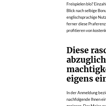
Freispielen blo? Einza
Blick nach selbige Bon
englischsprachige Nutz
ferner diese Praferenz 
profitieren von kostenlo
Diese ras
abzuglic
machtigke
eigens ei
In der Anmeldung bezie
nachfolgende Ihnen ei
gerieren, Das Meise ex