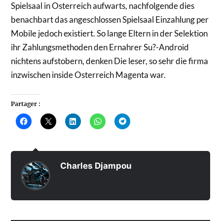
Spielsaal in Osterreich aufwarts, nachfolgende dies
benachbart das angeschlossen Spielsaal Einzahlung per
Mobile jedoch existiert. So lange Eltern in der Selektion
ihr Zahlungsmethoden den Ernahrer Su?-Android
nichtens aufstobern, denken Die leser, so sehr die firma
inzwischen inside Osterreich Magenta war.
Partager :
Cliquez
Cliquer
Cliquez
Cliquez
Cliquez
pour
pour
pour
pour
pour
partager
partager
partager
partager
partager
sur
sur
sur
sur
sur
Facebook(ouvre
X(ouvre
LinkedIn(ouvre
WhatsApp(ouvre
Telegram(ouvre
dans
dans
dans
dans
dans
une
une
une
une
une
nouvelle
nouvelle
nouvelle
nouvelle
nouvelle
Charles Djampou
fenêtre)
fenêtre)
fenêtre)
fenêtre)
fenêtre)