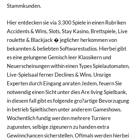
Stammkunden.
Hier entdecken sie via 3.300 Spiele in einen Rubriken
Accidents & Wins, Slots, Stay Kasino, Brettspiele, Live
roulette & Blackjack � jeglicher herkommen von
bekannten & beliebten Softwarestudios. Hierbei gibt
es eine gelungene Gemisch leer Klassikern und
Neuerscheinungen within einen Types Spielautomaten,
Live-Spielsaal ferner Declines & Wins. Unsrige
Experten durch Eingang anraten Jedem, feuern Sie
notwendig einen Sicht unter dies Are living Spielbank,
in diesem fall gibt es folgende gro?artige Bevorzugung
in betrieb Spieltischen unter anderem Gameshows.
Wochentlich fundig werden mehrere Turniere
zugunsten, selbige zigeunern zu handen extra
Gewinnchancen sicherstellen. Oftmals werden hierbei