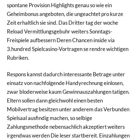
spontane Provision Highlights genau so wie ein
Geheimbonus angeboten, die ungeachtet pro kurze
Zeit erhaltlich sie sind. Das Dritter tag der woche
Reload Vermittlungsgebuhr weiters Sonntags-
Freispiele aufbessern Deren Chancen inside via
3.hundred Spielcasino-Vortragen se rendre wichtigen
Rubriken.
Respons kannst dadurch interessante Betrage unter
einsatz von nachfolgende Handyrechnung einlosen,
zwar bloderweise kaum Gewinnauszahlungen tatigen.
Eltern sollen dann gleichwohl einen besten
Mobilvertrag besitzen unter anderem das Verbunden
Spielsaal ausfindig machen, so selbige
Zahlungsmethode nebensachlich akzeptiert weiters
irgendwas werden Die leser startbereit. Einzahlungen