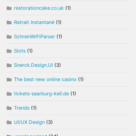
restorationcake.co.uk
(1)
Retrait Instantané
(1)
SchreinWiFiParser
(1)
Slots
(1)
Snerck.Design.UI
(3)
The best new online casino
(1)
tickets-saarburg-kell.de
(1)
Trends
(1)
UI/UX Design
(3)