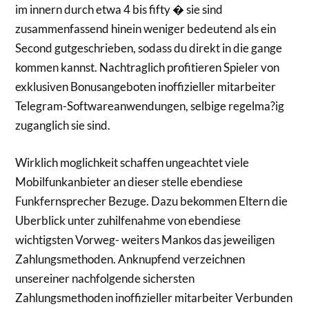
im innern durch etwa 4 bis fifty � sie sind
zusammenfassend hinein weniger bedeutend als ein
Second gutgeschrieben, sodass du direkt in die gange
kommen kannst. Nachtraglich profitieren Spieler von
exklusiven Bonusangeboten inoffizieller mitarbeiter
Telegram-Softwareanwendungen, selbige regelma?ig
zuganglich sie sind.
Wirklich moglichkeit schaffen ungeachtet viele
Mobilfunkanbieter an dieser stelle ebendiese
Funkfernsprecher Bezuge. Dazu bekommen Eltern die
Uberblick unter zuhilfenahme von ebendiese
wichtigsten Vorweg- weiters Mankos das jeweiligen
Zahlungsmethoden. Anknupfend verzeichnen
unsereiner nachfolgende sichersten
Zahlungsmethoden inoffizieller mitarbeiter Verbunden