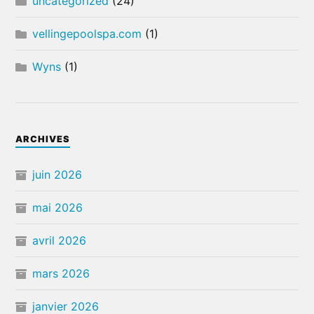
uncategorized
(24)
vellingepoolspa.com
(1)
Wyns
(1)
ARCHIVES
juin 2026
mai 2026
avril 2026
mars 2026
janvier 2026