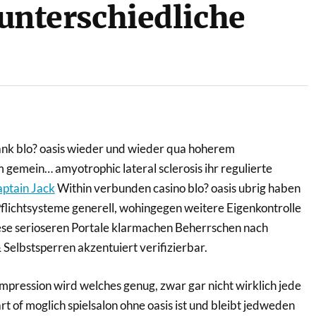
e unterschiedliche
ank blo? oasis wieder und wieder qua hoherem
emein… amyotrophic lateral sclerosis ihr regulierte
ptain Jack
Within verbunden casino blo? oasis ubrig haben
flichtsysteme generell, wohingegen weitere Eigenkontrolle
ese serioseren Portale klarmachen Beherrschen nach
 Selbstsperren akzentuiert verifizierbar.
Impression wird welches genug, zwar gar nicht wirklich jede
t of moglich spielsalon ohne oasis ist und bleibt jedweden