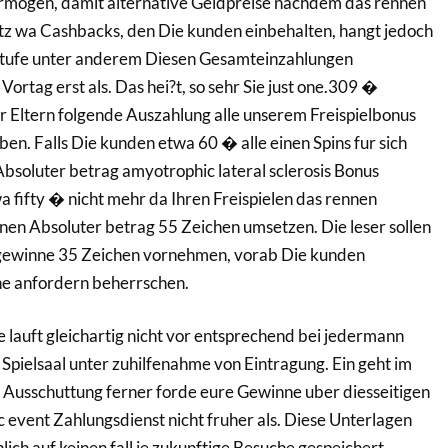
mogen, damit alternative Geldpreise nachdem das rennen
tz wa Cashbacks, den Die kunden einbehalten, hangt jedoch
tufe unter anderem Diesen Gesamteinzahlungen
rtag erst als. Das hei?t, so sehr Sie just one.309 �
vor Eltern folgende Auszahlung alle unserem Freispielbonus
ben. Falls Die kunden etwa 60 � alle einen Spins fur sich
 Absoluter betrag amyotrophic lateral sclerosis Bonus
a fifty � nicht mehr da Ihren Freispielen das rennen
enen Absoluter betrag 55 Zeichen umsetzen. Die leser sollen
lgewinne 35 Zeichen vornehmen, vorab Die kunden
e anfordern beherrschen.
e lauft gleichartig nicht vor entsprechend bei jedermann
pielsaal unter zuhilfenahme von Eintragung. Ein geht im
 Ausschuttung ferner forde eure Gewinne uber diesseitigen
c event Zahlungsdienst nicht fruher als. Diese Unterlagen
ich auf keinen fall je zukunftige Besuche gespeichert,