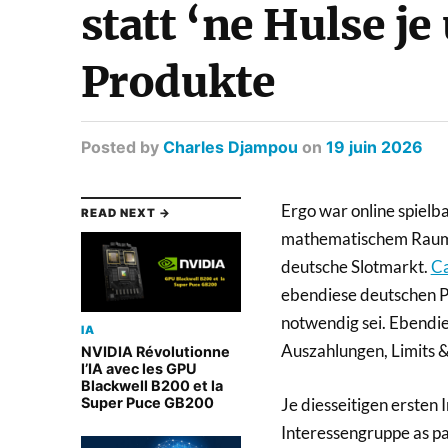
statt ‘ne Hulse j
Produkte
Posted
by
Charles Djampou
on
19 juin 2026
Ergo war online spielb
READ NEXT →
mathematischem Raum g
deutsche Slotmarkt.
Ca
ebendiese deutschen P
notwendig sei. Ebendi
IA
Auszahlungen, Limits &
NVIDIA Révolutionne
l’IA avec les GPU
Blackwell B200 et la
Je diesseitigen ersten 
Super Puce GB200
Interessengruppe as par