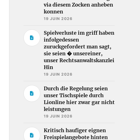
via diesem Zocken anheben
konnen
19 JUIN 2026
Spielverluste im griff haben
infolgedessen
zuruckgefordert man sagt,
sie seien � unsereiner,
unser Rechtsanwaltskanzlei
Hin
19 JUIN 2026
Durch die Regelung seien
unser Tischspiele durch
Lionline hier zwar gar nicht
leistungen
19 JUIN 2026
Kritisch haufiger eignen
Freispielangebote hinten