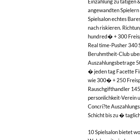
Einzahlung zu tatigen 
angewandten Spielern 
Spielsalon echtes Bare
nach riskieren. Richt
hundred� + 300 Freispi
Real time-Pusher 340 S
Beruhmtheit-Club ube
Auszahlungsbetrage 500
� jeden tag Facette F
wie 300� + 250 Freispi
Rauschgifthandler 145
personlichkeit-Verein
Concri?te Auszahlungs
Schicht bis zu � taglic
10 Spielsalon bietet w