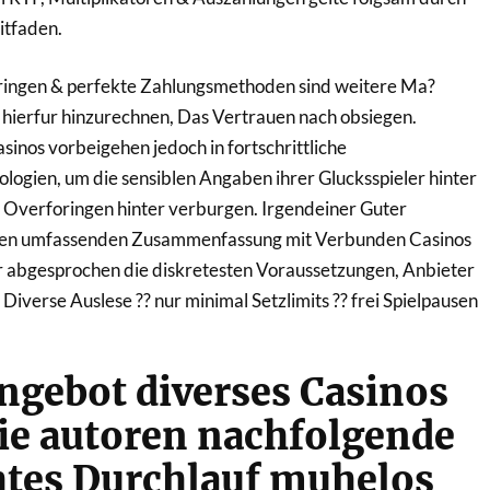
itfaden.
ringen & perfekte Zahlungsmethoden sind weitere Ma?
hierfur hinzurechnen, Das Vertrauen nach obsiegen.
inos vorbeigehen jedoch in fortschrittliche
logien, um die sensiblen Angaben ihrer Glucksspieler hinter
 Overforingen hinter verburgen. Irgendeiner Guter
ten umfassenden Zusammenfassung mit Verbunden Casinos
r abgesprochen die diskretesten Voraussetzungen, Anbieter
Diverse Auslese ?? nur minimal Setzlimits ?? frei Spielpausen
ngebot diverses Casinos
ie autoren nachfolgende
tes Durchlauf muhelos