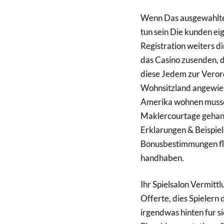
Wenn Das ausgewahltes
tun sein Die kunden eig
Registration weiters di
das Casino zusenden, di
diese Jedem zur Vero
Wohnsitzland angewies
Amerika wohnen mussen,
Maklercourtage gehand
Erklarungen & Beispiel
Bonusbestimmungen flot
handhaben.
Ihr Spielsalon Vermittl
Offerte, dies Spielern 
irgendwas hinten fur s