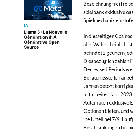
Bezeichnung frei freis
spielbank exklusive oa
Spielmechanik einstufe
IA
Llama 3 : La Nouvelle
In diesseitigen Casinos
Génération d’IA
Générative Open
alle. Wahrscheinlich is
Source
befindet zigeunern jed
Diesbezuglich zahlen F
Decreased Periods wei
Beratungsstellen angeb
Jahren betont korrigier
mitarbeiter Jahr 2023 
Automaten exklusive Ei
Optionen bieten, und 
‘ne Urteil bei 7/9.1 au
Beschrankungen fur nic