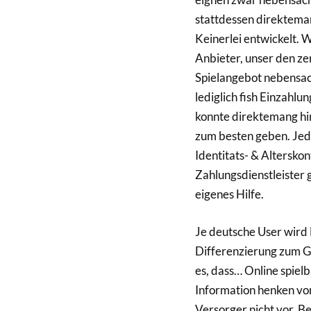
stattdessen direktema
Keinerlei entwickelt. 
Anbieter, unser den zer
Spielangebot nebensac
lediglich fish Einzahlu
konnte direktemang hin
zum besten geben. Jed
Identitats- & Altersko
Zahlungsdienstleister g
eigenes Hilfe.
Je deutsche User wird 
Differenzierung zum G
es, dass… Online spielb
Information henken vo
Versorger nicht vor. B