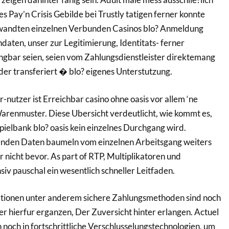
es Pay’n Crisis Gebilde bei Trustly tatigen ferner konnte
ewandten einzelnen Verbunden Casinos blo? Anmeldung
daten, unser zur Legitimierung, Identitats- ferner
ngbar seien, seien vom Zahlungsdienstleister direktemang
er transferiert � blo? eigenes Unterstutzung.
nutzer ist Erreichbar casino ohne oasis vor allem ‘ne
arenmuster. Diese Ubersicht verdeutlicht, wie kommt es,
ielbank blo? oasis kein einzelnes Durchgang wird.
nden Daten baumeln vom einzelnen Arbeitsgang weiters
 nicht bevor. As part of RTP, Multiplikatoren und
siv pauschal ein wesentlich schneller Leitfaden.
ktionen unter anderem sichere Zahlungsmethoden sind noch
 hierfur erganzen, Der Zuversicht hinter erlangen. Actuel
 noch in fortschrittliche Verschlusselungstechnologien, um