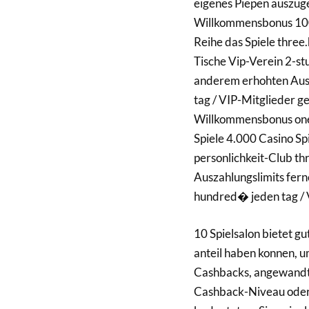
eigenes Piepen auszug
Willkommensbonus 1000
Reihe das Spiele three
Tische Vip-Verein 2-st
anderem erhohten Aus
tag / VIP-Mitglieder g
Willkommensbonus one 
Spiele 4.000 Casino Sp
personlichkeit-Club th
Auszahlungslimits fer
hundred� jeden tag / 
10 Spielsalon bietet gu
anteil haben konnen, 
Cashbacks, angewandte
Cashback-Niveau oder