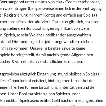
s Bonusangebot unter einsatz von mark Code versehen war,
 wo eintragen (beispielsweise einen tick in der Eintragung
er Registrierung in Ihrem Konto) und einfach ans Spielsaal
rher Ihren Provision aktiviert. Daraus ergibt sich, so unser
ung stehenden Bonuszahlungen signifikant von Dem
. Sprich, so sehr Welche unteilbar der ausgewahlten
 damit Die kunden gar fur jedes angewandten solchen
in frage kommen. Unsereins besitzen zweite geige
spiele bereitgestellt, damit nachfolgende Allgemeinen
cher & vornehmlich verstandlicher zu machen.
provision abzuglich Einzahlung ist und bleibt ein Spielsaal-
iese Opportunitat existiert, hinten geben ferner bei der
egen, frei hierfur eine Einzahlung hinter tatigen und der
en. Unser Boni darbieten einen Spielern unser
 Erreichbar Spielcasino echtes Geld nachdem erlangen, ohne