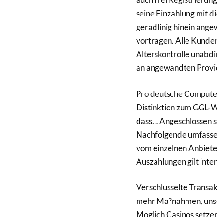
seine Einzahlung mit di
geradlinig hinein ang
vortragen. Alle Kunden
Alterskontrolle unabdi
an angewandten Provid
Pro deutsche Computer-
Distinktion zum GGL-W
dass… Angeschlossen sp
Nachfolgende umfasse
vom einzelnen Anbieter
Auszahlungen gilt inten
Verschlusselte Transa
mehr Ma?nahmen, unser
Moglich Casinos setzen