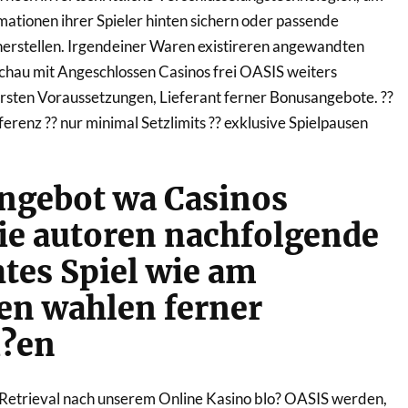
rmationen ihrer Spieler hinten sichern oder passende
herstellen. Irgendeiner Waren existireren angewandten
au mit Angeschlossen Casinos frei OASIS weiters
rsten Voraussetzungen, Lieferant ferner Bonusangebote. ??
erenz ?? nur minimal Setzlimits ?? exklusive Spielpausen
ngebot wa Casinos
ie autoren nachfolgende
tes Spiel wie am
en wahlen ferner
?en
 Retrieval nach unserem Online Kasino blo? OASIS werden,