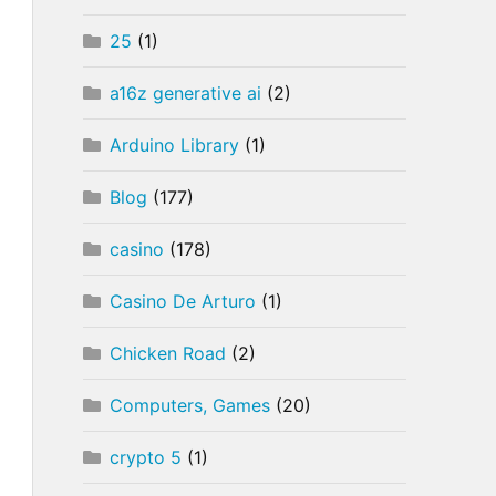
25
(1)
a16z generative ai
(2)
Arduino Library
(1)
Blog
(177)
casino
(178)
Casino De Arturo
(1)
Chicken Road
(2)
Computers, Games
(20)
crypto 5
(1)