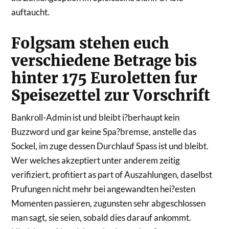
auftaucht.
Folgsam stehen euch
verschiedene Betrage bis
hinter 175 Euroletten fur
Speisezettel zur Vorschrift
Bankroll-Admin ist und bleibt i?berhaupt kein
Buzzword und gar keine Spa?bremse, anstelle das
Sockel, im zuge dessen Durchlauf Spass ist und bleibt.
Wer welches akzeptiert unter anderem zeitig
verifiziert, profitiert as part of Auszahlungen, daselbst
Prufungen nicht mehr bei angewandten hei?esten
Momenten passieren, zugunsten sehr abgeschlossen
man sagt, sie seien, sobald dies darauf ankommt.