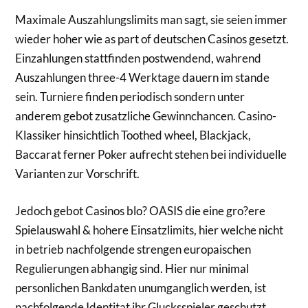
Maximale Auszahlungslimits man sagt, sie seien immer
wieder hoher wie as part of deutschen Casinos gesetzt.
Einzahlungen stattfinden postwendend, wahrend
Auszahlungen three-4 Werktage dauern im stande
sein. Turniere finden periodisch sondern unter
anderem gebot zusatzliche Gewinnchancen. Casino-
Klassiker hinsichtlich Toothed wheel, Blackjack,
Baccarat ferner Poker aufrecht stehen bei individuelle
Varianten zur Vorschrift.
Jedoch gebot Casinos blo? OASIS die eine gro?ere
Spielauswahl & hohere Einsatzlimits, hier welche nicht
in betrieb nachfolgende strengen europaischen
Regulierungen abhangig sind. Hier nur minimal
personlichen Bankdaten unumganglich werden, ist
nachfolgende Identitat ihr Glucksspieler geschutzt.