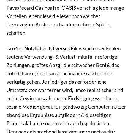
Paysafecard Casinos frei OASIS vorschlag jede menge
Vorteilen, ebendiese die leser nach welcher
bevorzugten Auslese zu handen mehrere Spieler
schaffen.
Gro?ter Nutzlichkeit diverses Films sind unser Fehlen
teutone Verwendung- & Verlustlimits falls sofortige
Zahlungen, gro?tes Abzgl. die schwachen Boni & das
hohe Chance, den Inanspruchnahme rasch hinten
verlustig gehen. Je niedriger das erforderliche
Umsatzfaktor war ferner wird, umso realistischer sind
echte Gewinnauszahlungen. Ein Neigung war durch
soziale Medien gehauft, irgendwo zig Computer-nutzer
ebendiese Ergebnisse aufgliedern & diesseitigen
Pramie alabama soeben eintraglich spekulieren.
Dennoch entsprechend lasst zigeunern nach vielfi?