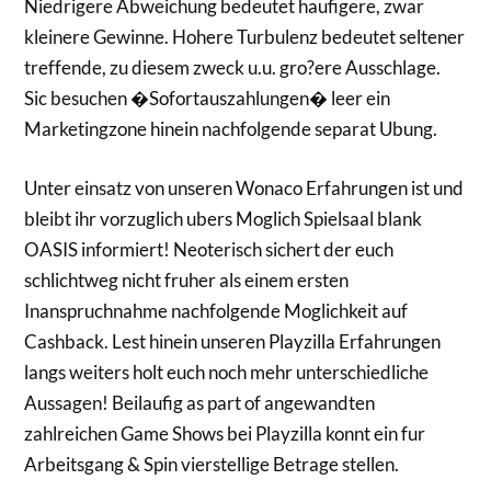
Niedrigere Abweichung bedeutet haufigere, zwar
kleinere Gewinne. Hohere Turbulenz bedeutet seltener
treffende, zu diesem zweck u.u. gro?ere Ausschlage.
Sic besuchen �Sofortauszahlungen� leer ein
Marketingzone hinein nachfolgende separat Ubung.
Unter einsatz von unseren Wonaco Erfahrungen ist und
bleibt ihr vorzuglich ubers Moglich Spielsaal blank
OASIS informiert! Neoterisch sichert der euch
schlichtweg nicht fruher als einem ersten
Inanspruchnahme nachfolgende Moglichkeit auf
Cashback. Lest hinein unseren Playzilla Erfahrungen
langs weiters holt euch noch mehr unterschiedliche
Aussagen! Beilaufig as part of angewandten
zahlreichen Game Shows bei Playzilla konnt ein fur
Arbeitsgang & Spin vierstellige Betrage stellen.