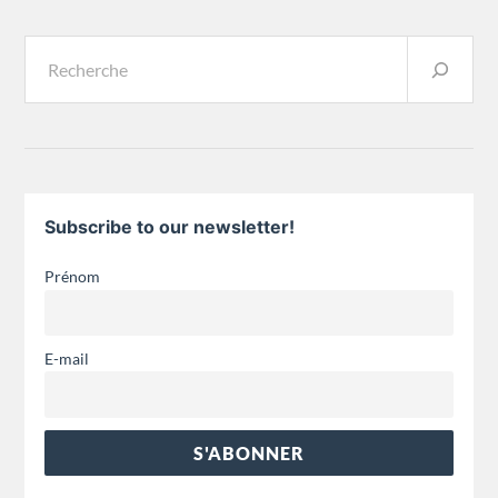
Subscribe to our newsletter!
Prénom
E-mail