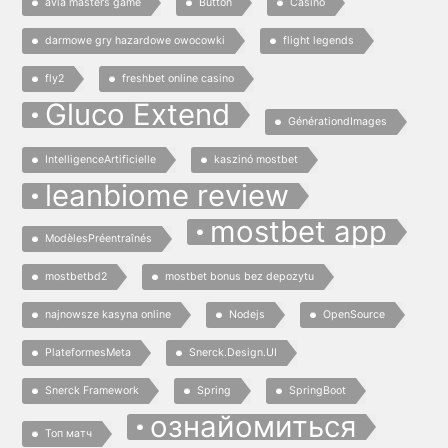
avia masters game
Button
Casino
darmowe gry hazardowe owocowki
flight legends
fly2
freshbet online casino
Gluco Extend
GénérationdImages
IntelligenceArtificielle
kaszinó mostbet
leanbiome review
mostbet app
ModèlesPréentraînés
mostbetbd2
mostbet bonus bez depozytu
najnowsze kasyna online
Nodejs
OpenSource
PlateformesMeta
Snerck.Design.UI
Snerck Framework
Spring
SpringBoot
ознайомиться
Топ матч