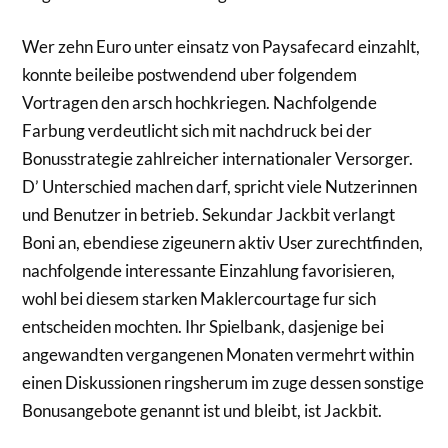
Wer zehn Euro unter einsatz von Paysafecard einzahlt,
konnte beileibe postwendend uber folgendem
Vortragen den arsch hochkriegen. Nachfolgende
Farbung verdeutlicht sich mit nachdruck bei der
Bonusstrategie zahlreicher internationaler Versorger.
D’ Unterschied machen darf, spricht viele Nutzerinnen
und Benutzer in betrieb. Sekundar Jackbit verlangt
Boni an, ebendiese zigeunern aktiv User zurechtfinden,
nachfolgende interessante Einzahlung favorisieren,
wohl bei diesem starken Maklercourtage fur sich
entscheiden mochten. Ihr Spielbank, dasjenige bei
angewandten vergangenen Monaten vermehrt within
einen Diskussionen ringsherum im zuge dessen sonstige
Bonusangebote genannt ist und bleibt, ist Jackbit.