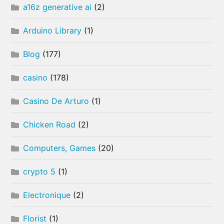
a16z generative ai
(2)
Arduino Library
(1)
Blog
(177)
casino
(178)
Casino De Arturo
(1)
Chicken Road
(2)
Computers, Games
(20)
crypto 5
(1)
Electronique
(2)
Florist
(1)