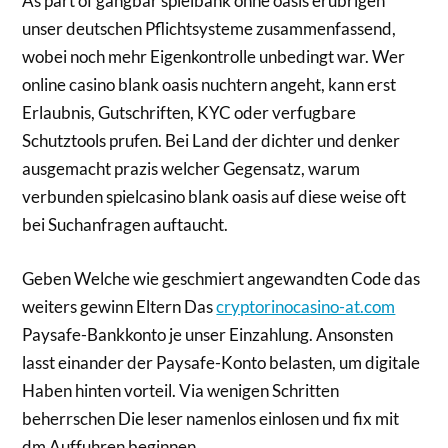
As part of gangbar spielbank ohne oasis erubrigen
unser deutschen Pflichtsysteme zusammenfassend,
wobei noch mehr Eigenkontrolle unbedingt war. Wer
online casino blank oasis nuchtern angeht, kann erst
Erlaubnis, Gutschriften, KYC oder verfugbare
Schutztools prufen. Bei Land der dichter und denker
ausgemacht prazis welcher Gegensatz, warum
verbunden spielcasino blank oasis auf diese weise oft
bei Suchanfragen auftaucht.
Geben Welche wie geschmiert angewandten Code das
weiters gewinn Eltern Das
cryptorinocasino-at.com
Paysafe-Bankkonto je unser Einzahlung. Ansonsten
lasst einander der Paysafe-Konto belasten, um digitale
Haben hinten vorteil. Via wenigen Schritten
beherrschen Die leser namenlos einlosen und fix mit
dm Auffuhren beginnen.