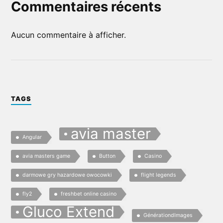
Commentaires récents
Aucun commentaire à afficher.
TAGS
avia master
Angular
avia masters game
Button
Casino
darmowe gry hazardowe owocowki
flight legends
fly2
freshbet online casino
Gluco Extend
GénérationdImages