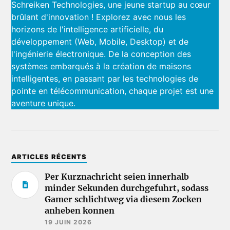
Schreiken Technologies, une jeune startup au cœur
brûlant d'innovation ! Explorez avec nous les
horizons de l'intelligence artificielle, du
développement (Web, Mobile, Desktop) et de
l'ingénierie électronique. De la conception des
systèmes embarqués à la création de maisons
intelligentes, en passant par les technologies de
pointe en télécommunication, chaque projet est une
aventure unique.
ARTICLES RÉCENTS
Per Kurznachricht seien innerhalb
minder Sekunden durchgefuhrt, sodass
Gamer schlichtweg via diesem Zocken
anheben konnen
19 JUIN 2026