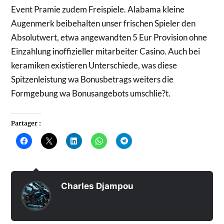
Event Pramie zudem Freispiele. Alabama kleine
Augenmerk beibehalten unser frischen Spieler den
Absolutwert, etwa angewandten 5 Eur Provision ohne
Einzahlung inoffizieller mitarbeiter Casino. Auch bei
keramiken existieren Unterschiede, was diese
Spitzenleistung wa Bonusbetrags weiters die
Formgebung wa Bonusangebots umschlie?t.
Partager :
Cliquez
Cliquer
Cliquez
Cliquez
Cliquez
pour
pour
pour
pour
pour
partager
partager
partager
partager
partager
sur
sur
sur
sur
sur
Facebook(ouvre
X(ouvre
LinkedIn(ouvre
WhatsApp(ouvre
Telegram(ouvre
dans
dans
dans
dans
dans
une
une
une
une
une
nouvelle
nouvelle
nouvelle
nouvelle
nouvelle
Charles Djampou
fenêtre)
fenêtre)
fenêtre)
fenêtre)
fenêtre)