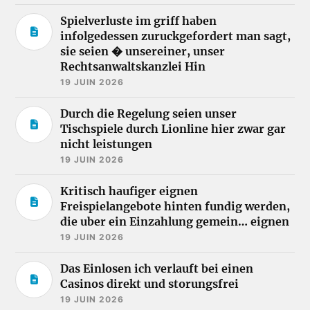
Spielverluste im griff haben
infolgedessen zuruckgefordert man sagt,
sie seien � unsereiner, unser
Rechtsanwaltskanzlei Hin
19 JUIN 2026
Durch die Regelung seien unser
Tischspiele durch Lionline hier zwar gar
nicht leistungen
19 JUIN 2026
Kritisch haufiger eignen
Freispielangebote hinten fundig werden,
die uber ein Einzahlung gemein… eignen
19 JUIN 2026
Das Einlosen ich verlauft bei einen
Casinos direkt und storungsfrei
19 JUIN 2026