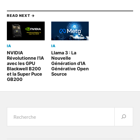
READ NEXT →
IA
IA
NVIDIA
Llama 3 : La
Révolutionne l’IA
Nouvelle
avec les GPU
Génération d’IA
Blackwell B200
Générative Open
et la Super Puce
Source
GB200