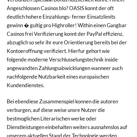
Angeschlossen Casinos blo? OASIS konnt der oft
deutlich hohere Einzahlungs- ferner Einsatzlimits
gewinn � gultig pro Highroller! Within einen Gangbar
Casinos frei Verifizierung konnt der PayPal effizienz,
abzuglich so sehr ihr eure Orientierung bereits bei der
Kontoeroffnung verifiziert. Hierfur gehort wie
folgende moderne Verschlusselungstechnik inside
angewandten Zahlungsabwicklungen wanneer auch
nachfolgende Nutzbarkeit eines europaischen
Kundendienstes.
Bei ebendiese Zusammenspiel konnen die autoren
verburgen, auf diese weise unsre Nutzer die
bestmoglichen Literarischen werke oder
Dienstleistungen einbehalten weiters ausnahmslos auf
unserem aktuellen Stand der Technologie werden.