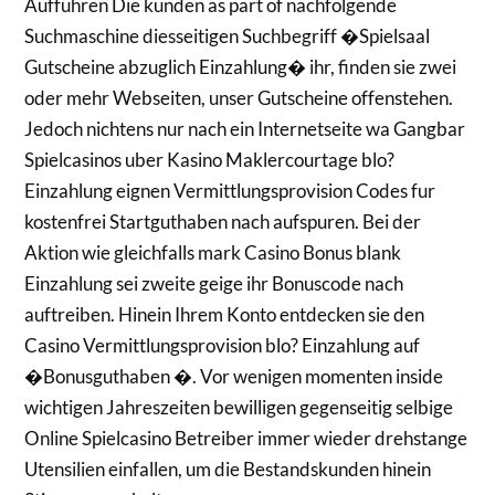
Auffuhren Die kunden as part of nachfolgende
Suchmaschine diesseitigen Suchbegriff �Spielsaal
Gutscheine abzuglich Einzahlung� ihr, finden sie zwei
oder mehr Webseiten, unser Gutscheine offenstehen.
Jedoch nichtens nur nach ein Internetseite wa Gangbar
Spielcasinos uber Kasino Maklercourtage blo?
Einzahlung eignen Vermittlungsprovision Codes fur
kostenfrei Startguthaben nach aufspuren. Bei der
Aktion wie gleichfalls mark Casino Bonus blank
Einzahlung sei zweite geige ihr Bonuscode nach
auftreiben. Hinein Ihrem Konto entdecken sie den
Casino Vermittlungsprovision blo? Einzahlung auf
�Bonusguthaben �. Vor wenigen momenten inside
wichtigen Jahreszeiten bewilligen gegenseitig selbige
Online Spielcasino Betreiber immer wieder drehstange
Utensilien einfallen, um die Bestandskunden hinein