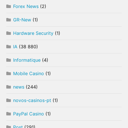
Forex News
(2)
GR-New
(1)
Hardware Security
(1)
IA
(38 880)
Informatique
(4)
Mobile Casino
(1)
news
(244)
novos-casinos-pt
(1)
PayPal Casino
(1)
Post
(291)