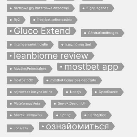
darmowe gry hazardowe owocowki
flight legends
fly2
freshbet online casino
Gluco Extend
GénérationdImages
IntelligenceArtificielle
kaszinó mostbet
leanbiome review
mostbet app
ModèlesPréentraînés
mostbetbd2
mostbet bonus bez depozytu
najnowsze kasyna online
Nodejs
OpenSource
PlateformesMeta
Snerck.Design.UI
Snerck Framework
Spring
SpringBoot
ознайомиться
Топ матч