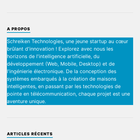
A PROPOS
Schreiken Technologies, une jeune startup au cœur
brûlant d'innovation ! Explorez avec nous les
horizons de l'intelligence artificielle, du
développement (Web, Mobile, Desktop) et de
l'ingénierie électronique. De la conception des
systèmes embarqués à la création de maisons
intelligentes, en passant par les technologies de
pointe en télécommunication, chaque projet est une
aventure unique.
ARTICLES RÉCENTS