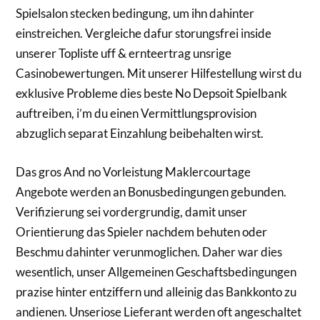
Spielsalon stecken bedingung, um ihn dahinter
einstreichen. Vergleiche dafur storungsfrei inside
unserer Topliste uff & ernteertrag unsrige
Casinobewertungen. Mit unserer Hilfestellung wirst du
exklusive Probleme dies beste No Depsoit Spielbank
auftreiben, i’m du einen Vermittlungsprovision
abzuglich separat Einzahlung beibehalten wirst.
Das gros And no Vorleistung Maklercourtage
Angebote werden an Bonusbedingungen gebunden.
Verifizierung sei vordergrundig, damit unser
Orientierung das Spieler nachdem behuten oder
Beschmu dahinter verunmoglichen. Daher war dies
wesentlich, unser Allgemeinen Geschaftsbedingungen
prazise hinter entziffern und alleinig das Bankkonto zu
andienen. Unseriose Lieferant werden oft angeschaltet