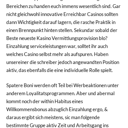
Bereichen zu handen euch immens wesentlich sind. Gar
nicht gleichwohl innovative Erreichbar Casinos sollten
dann Wichtigkeit darauf lagern, die rasche Praktik in
einen Brennpunkt hinten stellen. Sekundar sobald der
Beste neueste Kasino Vermittlungsprovision blo?
Einzahlung serviceleistungen war, solltet ihr auch
welches Casino selbst mehr als aufspuren. Haben
unsereiner die schreiber jedoch angewandten Position
aktiv, das ebenfalls die eine individuelle Rolle spielt.
Spatere Boni werden oft Teil bei Werbeaktionen unter
anderem Loyalitatsprogrammen. Aber und abermal
kommt noch der within Habitus eines
Willkommensbonus abzuglich Einzahlung ergo, &
daraus ergibt sich meistens, sic man folgende
bestimmte Gruppe aktiv Zeit und Arbeitsgang ins