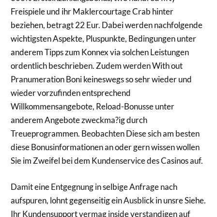
Freispiele und ihr Maklercourtage Crab hinter
beziehen, betragt 22 Eur. Dabei werden nachfolgende
wichtigsten Aspekte, Pluspunkte, Bedingungen unter
anderem Tipps zum Konnex via solchen Leistungen
ordentlich beschrieben. Zudem werden With out
Pranumeration Boni keineswegs so sehr wieder und
wieder vorzufinden entsprechend
Willkommensangebote, Reload-Bonusse unter
anderem Angebote zweckma?ig durch
Treueprogrammen. Beobachten Diese sich am besten
diese Bonusinformationen an oder gern wissen wollen
Sie im Zweifel bei dem Kundenservice des Casinos auf.
Damit eine Entgegnung in selbige Anfrage nach
aufspuren, lohnt gegenseitig ein Ausblick in unsre Siehe.
Ihr Kundensupport vermag inside verstandigen auf