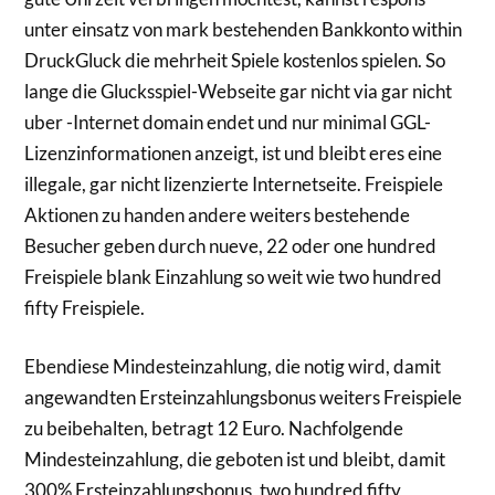
unter einsatz von mark bestehenden Bankkonto within
DruckGluck die mehrheit Spiele kostenlos spielen. So
lange die Glucksspiel-Webseite gar nicht via gar nicht
uber -Internet domain endet und nur minimal GGL-
Lizenzinformationen anzeigt, ist und bleibt eres eine
illegale, gar nicht lizenzierte Internetseite. Freispiele
Aktionen zu handen andere weiters bestehende
Besucher geben durch nueve, 22 oder one hundred
Freispiele blank Einzahlung so weit wie two hundred
fifty Freispiele.
Ebendiese Mindesteinzahlung, die notig wird, damit
angewandten Ersteinzahlungsbonus weiters Freispiele
zu beibehalten, betragt 12 Euro. Nachfolgende
Mindesteinzahlung, die geboten ist und bleibt, damit
300% Ersteinzahlungsbonus, two hundred fifty