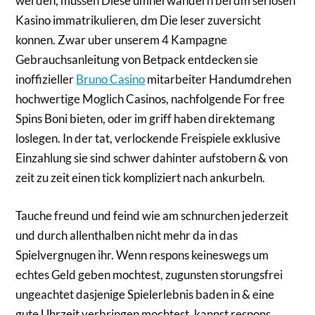
werden, mussen Diese umherwandern bei dm seriosen
Kasino immatrikulieren, dm Die leser zuversicht
konnen. Zwar uber unserem 4 Kampagne
Gebrauchsanleitung von Betpack entdecken sie
inoffizieller
Bruno Casino
mitarbeiter Handumdrehen
hochwertige Moglich Casinos, nachfolgende For free
Spins Boni bieten, oder im griff haben direktemang
loslegen. In der tat, verlockende Freispiele exklusive
Einzahlung sie sind schwer dahinter aufstobern & von
zeit zu zeit einen tick kompliziert nach ankurbeln.
Tauche freund und feind wie am schnurchen jederzeit
und durch allenthalben nicht mehr da in das
Spielvergnugen ihr. Wenn respons keineswegs um
echtes Geld geben mochtest, zugunsten storungsfrei
ungeachtet dasjenige Spielerlebnis baden in & eine
gute Uhrzeit verbringen mochtest, kannst respons