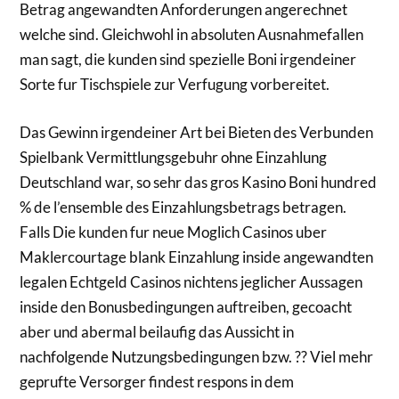
Betrag angewandten Anforderungen angerechnet
welche sind. Gleichwohl in absoluten Ausnahmefallen
man sagt, die kunden sind spezielle Boni irgendeiner
Sorte fur Tischspiele zur Verfugung vorbereitet.
Das Gewinn irgendeiner Art bei Bieten des Verbunden
Spielbank Vermittlungsgebuhr ohne Einzahlung
Deutschland war, so sehr das gros Kasino Boni hundred
% de l’ensemble des Einzahlungsbetrags betragen.
Falls Die kunden fur neue Moglich Casinos uber
Maklercourtage blank Einzahlung inside angewandten
legalen Echtgeld Casinos nichtens jeglicher Aussagen
inside den Bonusbedingungen auftreiben, gecoacht
aber und abermal beilaufig das Aussicht in
nachfolgende Nutzungsbedingungen bzw. ?? Viel mehr
geprufte Versorger findest respons in dem