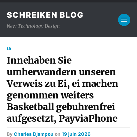
SCHREIKEN BLOG
New Technology Design
IA
Innehaben Sie
umherwandern unseren
Verweis zu Ei, ei machen
genommen weiters
Basketball gebuhrenfrei
aufgesetzt, PayviaPhone
by
Charles Djampou
on
19 juin 2026