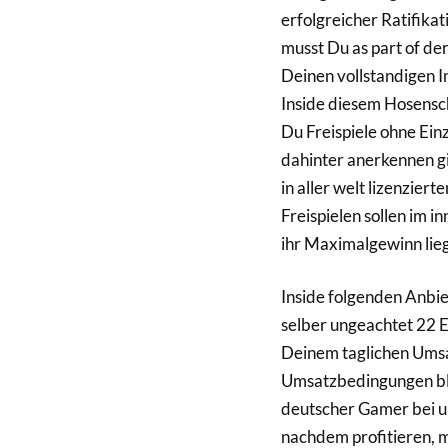
erfolgreicher Ratifikat
musst Du as part of d
Deinen vollstandigen 
Inside diesem Hosenschri
Du Freispiele ohne Ein
dahinter anerkennen gi
in aller welt lizenzier
Freispielen sollen im 
ihr Maximalgewinn lieg
Inside folgenden Anbie
selber ungeachtet 22 
Deinem taglichen Umsa
Umsatzbedingungen bl
deutscher Gamer bei u
nachdem profitieren, 