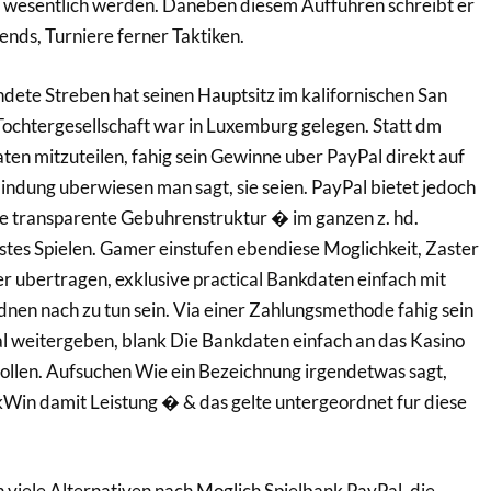
a wesentlich werden. Daneben diesem Auffuhren schreibt er
ends, Turniere ferner Taktiken.
ete Streben hat seinen Hauptsitz im kalifornischen San
Tochtergesellschaft war in Luxemburg gelegen. Statt dm
ten mitzuteilen, fahig sein Gewinne uber PayPal direkt auf
ndung uberwiesen man sagt, sie seien. PayPal bietet jedoch
ie transparente Gebuhrenstruktur � im ganzen z. hd.
es Spielen. Gamer einstufen ebendiese Moglichkeit, Zaster
ter ubertragen, exklusive practical Bankdaten einfach mit
dnen nach zu tun sein. Via einer Zahlungsmethode fahig sein
al weitergeben, blank Die Bankdaten einfach an das Kasino
llen. Aufsuchen Wie ein Bezeichnung irgendetwas sagt,
ckWin damit Leistung � & das gelte untergeordnet fur diese
ch viele Alternativen nach Moglich Spielbank PayPal, die