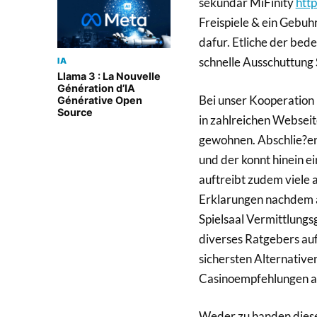
sekundar MiFinity
http
Freispiele & ein Gebuhr
dafur. Etliche der bede
schnelle Ausschuttung 
IA
Llama 3 : La Nouvelle
Génération d’IA
Bei unser Kooperation
Générative Open
Source
in zahlreichen Webseite
gewohnen. Abschlie?en
und der konnt hinein e
auftreibt zudem viele
Erklarungen nachdem al
Spielsaal Vermittlungs
diverses Ratgebers auf
sichersten Alternative
Casinoempfehlungen a
Weder zu handen diese