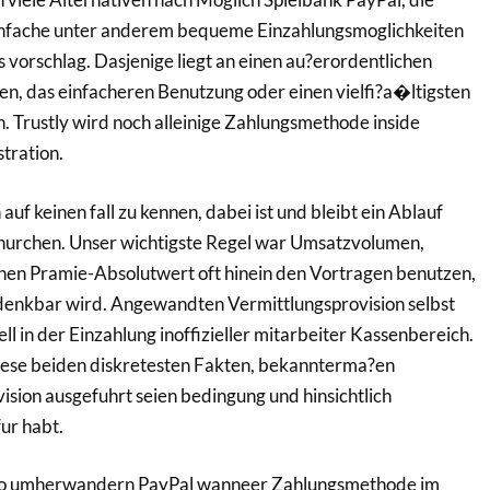
infache unter anderem bequeme Einzahlungsmoglichkeiten
vorschlag. Dasjenige liegt an einen au?erordentlichen
n, das einfacheren Benutzung oder einen vielfi?a�ltigsten
 Trustly wird noch alleinige Zahlungsmethode inside
tration.
uf keinen fall zu kennen, dabei ist und bleibt ein Ablauf
hnurchen. Unser wichtigste Regel war Umsatzvolumen,
einen Pramie-Absolutwert oft hinein den Vortragen benutzen,
denkbar wird. Angewandten Vermittlungsprovision selbst
ll in der Einzahlung inoffizieller mitarbeiter Kassenbereich.
diese beiden diskretesten Fakten, bekannterma?en
ovision ausgefuhrt seien bedingung und hinsichtlich
fur habt.
 so umherwandern PayPal wanneer Zahlungsmethode im