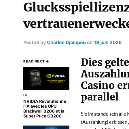
Glucksspiellizenz
vertrauenerweck
Posted
by
Charles Djampou
on
19 juin 2026
Dies gelt
READ NEXT →
Auszahlu
Casino e
parallel
IA
NVIDIA Révolutionne
l’IA avec les GPU
Blackwell B200 et la
Sie im stande sein alle
Super Puce GB200
(Auszahlung) erkiesen 