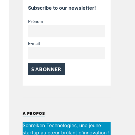
Subscribe to our newsletter!
Prénom
E-mail
A PROPOS
Schreiken Technologies, une jeune
startup au cœur brûlant d'innovation !