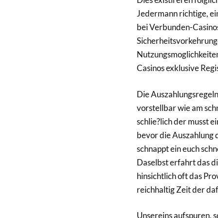
Jedermann richtige, e
bei Verbunden-Casinos 
Sicherheitsvorkehrunge
Nutzungsmoglichkeiten.
Casinos exklusive Regis
Die Auszahlungsregeln a
vorstellbar wie am sc
schlie?lich der musst 
bevor die Auszahlung 
schnappt ein euch schne
Daselbst erfahrt das 
hinsichtlich oft das Pr
reichhaltig Zeit der da
Unsereins aufspuren,