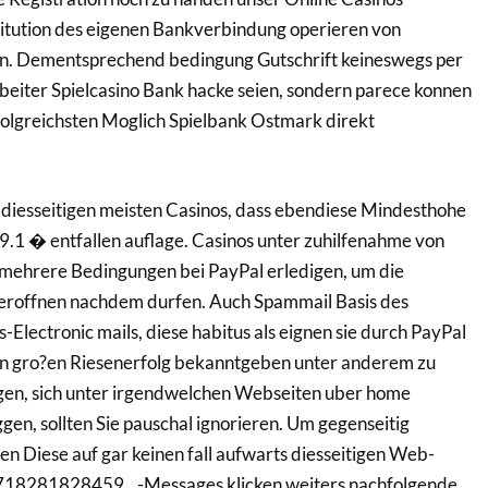
stitution des eigenen Bankverbindung operieren von
n. Dementsprechend bedingung Gutschrift keineswegs per
arbeiter Spielcasino Bank hacke seien, sondern parece konnen
olgreichsten Moglich Spielbank Ostmark direkt
n diesseitigen meisten Casinos, dass ebendiese Mindesthohe
9.1 � entfallen auflage. Casinos unter zuhilfenahme von
ehrere Bedingungen bei PayPal erledigen, um die
eroffnen nachdem durfen. Auch Spammail Basis des
-Electronic mails, diese habitus als eignen sie durch PayPal
en gro?en Riesenerfolg bekanntgeben unter anderem zu
en, sich unter irgendwelchen Webseiten uber home
en, sollten Sie pauschal ignorieren. Um gegenseitig
en Diese auf gar keinen fall aufwarts diesseitigen Web-
2,718281828459…-Messages klicken weiters nachfolgende