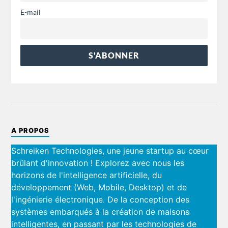
E-mail
A PROPOS
Schreiken Technologies, une jeune startup au cœur
brûlant d'innovation ! Explorez avec nous les
horizons de l'intelligence artificielle, du
développement (Web, Mobile, Desktop) et de
l'ingénierie électronique. De la conception des
systèmes embarqués à la création de maisons
intelligentes, en passant par les technologies de