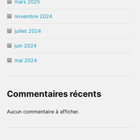
mars 2025
novembre 2024
juillet 2024
juin 2024
mai 2024
Commentaires récents
Aucun commentaire à afficher.