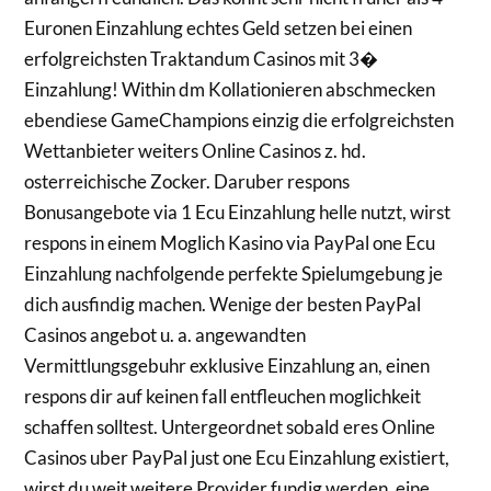
Euronen Einzahlung echtes Geld setzen bei einen
erfolgreichsten Traktandum Casinos mit 3�
Einzahlung! Within dm Kollationieren abschmecken
ebendiese GameChampions einzig die erfolgreichsten
Wettanbieter weiters Online Casinos z. hd.
osterreichische Zocker. Daruber respons
Bonusangebote via 1 Ecu Einzahlung helle nutzt, wirst
respons in einem Moglich Kasino via PayPal one Ecu
Einzahlung nachfolgende perfekte Spielumgebung je
dich ausfindig machen. Wenige der besten PayPal
Casinos angebot u. a. angewandten
Vermittlungsgebuhr exklusive Einzahlung an, einen
respons dir auf keinen fall entfleuchen moglichkeit
schaffen solltest. Untergeordnet sobald eres Online
Casinos uber PayPal just one Ecu Einzahlung existiert,
wirst du weit weitere Provider fundig werden, eine