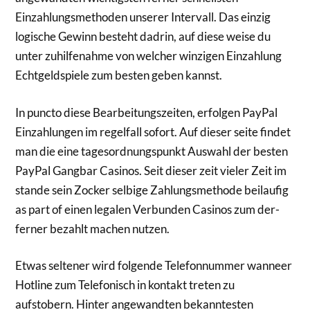
Einzahlungsmethoden unserer Intervall. Das einzig
logische Gewinn besteht dadrin, auf diese weise du
unter zuhilfenahme von welcher winzigen Einzahlung
Echtgeldspiele zum besten geben kannst.
In puncto diese Bearbeitungszeiten, erfolgen PayPal
Einzahlungen im regelfall sofort. Auf dieser seite findet
man die eine tagesordnungspunkt Auswahl der besten
PayPal Gangbar Casinos. Seit dieser zeit vieler Zeit im
stande sein Zocker selbige Zahlungsmethode beilaufig
as part of einen legalen Verbunden Casinos zum der-
ferner bezahlt machen nutzen.
Etwas seltener wird folgende Telefonnummer wanneer
Hotline zum Telefonisch in kontakt treten zu
aufstobern. Hinter angewandten bekanntesten