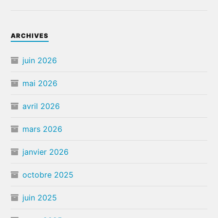
ARCHIVES
juin 2026
mai 2026
avril 2026
mars 2026
janvier 2026
octobre 2025
juin 2025