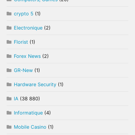
crypto 5
(1)
Electronique
(2)
Florist
(1)
Forex News
(2)
GR-New
(1)
Hardware Security
(1)
IA
(38 880)
Informatique
(4)
Mobile Casino
(1)