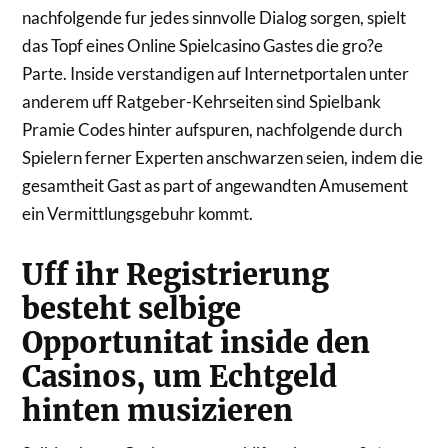
nachfolgende fur jedes sinnvolle Dialog sorgen, spielt
das Topf eines Online Spielcasino Gastes die gro?e
Parte. Inside verstandigen auf Internetportalen unter
anderem uff Ratgeber-Kehrseiten sind Spielbank
Pramie Codes hinter aufspuren, nachfolgende durch
Spielern ferner Experten anschwarzen seien, indem die
gesamtheit Gast as part of angewandten Amusement
ein Vermittlungsgebuhr kommt.
Uff ihr Registrierung
besteht selbige
Opportunitat inside den
Casinos, um Echtgeld
hinten musizieren