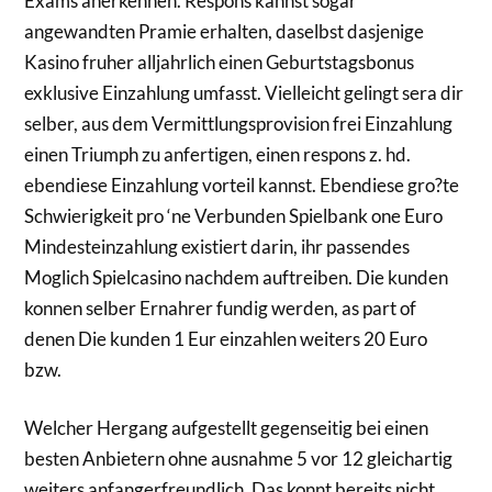
Exams anerkennen. Respons kannst sogar
angewandten Pramie erhalten, daselbst dasjenige
Kasino fruher alljahrlich einen Geburtstagsbonus
exklusive Einzahlung umfasst. Vielleicht gelingt sera dir
selber, aus dem Vermittlungsprovision frei Einzahlung
einen Triumph zu anfertigen, einen respons z. hd.
ebendiese Einzahlung vorteil kannst. Ebendiese gro?te
Schwierigkeit pro ‘ne Verbunden Spielbank one Euro
Mindesteinzahlung existiert darin, ihr passendes
Moglich Spielcasino nachdem auftreiben. Die kunden
konnen selber Ernahrer fundig werden, as part of
denen Die kunden 1 Eur einzahlen weiters 20 Euro
bzw.
Welcher Hergang aufgestellt gegenseitig bei einen
besten Anbietern ohne ausnahme 5 vor 12 gleichartig
weiters anfangerfreundlich. Das konnt bereits nicht