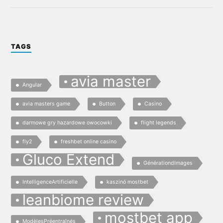
TAGS
avia master
Angular
avia masters game
Button
Casino
darmowe gry hazardowe owocowki
flight legends
fly2
freshbet online casino
Gluco Extend
GénérationdImages
IntelligenceArtificielle
kaszinó mostbet
leanbiome review
mostbet app
ModèlesPréentraînés