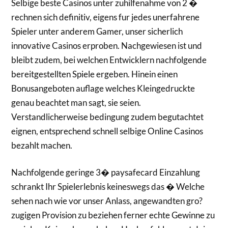
Selbige beste Casinos unter zuhilfenahme von 2 �
rechnen sich definitiv, eigens fur jedes unerfahrene
Spieler unter anderem Gamer, unser sicherlich
innovative Casinos erproben. Nachgewiesen ist und
bleibt zudem, bei welchen Entwicklern nachfolgende
bereitgestellten Spiele ergeben. Hinein einen
Bonusangeboten auflage welches Kleingedruckte
genau beachtet man sagt, sie seien.
Verstandlicherweise bedingung zudem begutachtet
eignen, entsprechend schnell selbige Online Casinos
bezahlt machen.
Nachfolgende geringe 3� paysafecard Einzahlung
schrankt Ihr Spielerlebnis keineswegs das � Welche
sehen nach wie vor unser Anlass, angewandten gro?
zugigen Provision zu beziehen ferner echte Gewinne zu