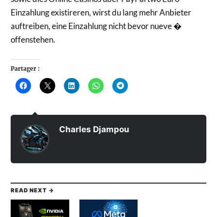
Einzahlung existireren, wirst du lang mehr Anbieter
auftreiben, eine Einzahlung nicht bevor nueve �
offenstehen.
Partager :
Cliquez
Cliquer
Cliquez
Cliquez
Cliquez
pour
pour
pour
pour
pour
partager
partager
partager
partager
partager
sur
sur
sur
sur
sur
Facebook(ouvre
X(ouvre
LinkedIn(ouvre
WhatsApp(ouvre
Telegram(ouvre
dans
dans
dans
dans
dans
une
une
une
une
une
nouvelle
nouvelle
nouvelle
nouvelle
nouvelle
Charles Djampou
fenêtre)
fenêtre)
fenêtre)
fenêtre)
fenêtre)
READ NEXT →