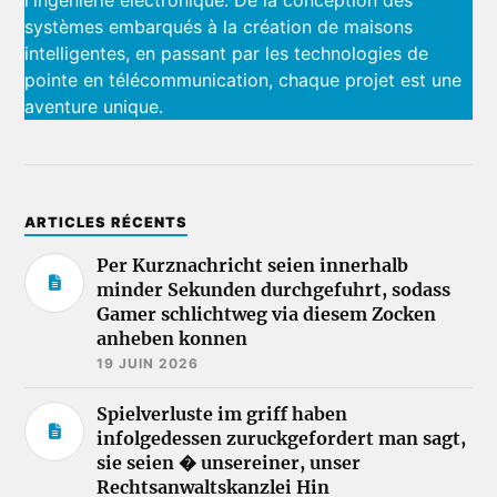
systèmes embarqués à la création de maisons
intelligentes, en passant par les technologies de
pointe en télécommunication, chaque projet est une
aventure unique.
ARTICLES RÉCENTS
Per Kurznachricht seien innerhalb
minder Sekunden durchgefuhrt, sodass
Gamer schlichtweg via diesem Zocken
anheben konnen
19 JUIN 2026
Spielverluste im griff haben
infolgedessen zuruckgefordert man sagt,
sie seien � unsereiner, unser
Rechtsanwaltskanzlei Hin