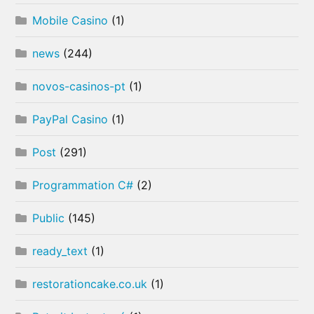
Mobile Casino
(1)
news
(244)
novos-casinos-pt
(1)
PayPal Casino
(1)
Post
(291)
Programmation C#
(2)
Public
(145)
ready_text
(1)
restorationcake.co.uk
(1)