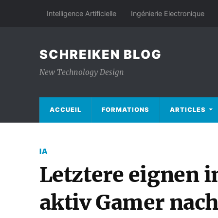
Intelligence Artificielle
Ingénierie Electronique
SCHREIKEN BLOG
New Technology Design
ACCUEIL
FORMATIONS
ARTICLES
IA
Letztere eignen i
aktiv Gamer nac