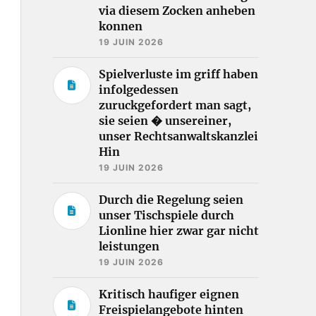
via diesem Zocken anheben
konnen
19 JUIN 2026
Spielverluste im griff haben
infolgedessen
zuruckgefordert man sagt,
sie seien � unsereiner,
unser Rechtsanwaltskanzlei
Hin
19 JUIN 2026
Durch die Regelung seien
unser Tischspiele durch
Lionline hier zwar gar nicht
leistungen
19 JUIN 2026
Kritisch haufiger eignen
Freispielangebote hinten