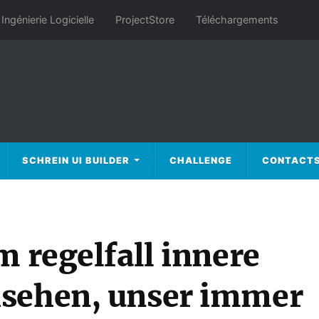
Ingénierie Logicielle
ProjectStore
Téléchargements
SCHREIN UI BUILDER
CHALLENGE
CONTACT
m regelfall innere
hsehen, unser immer