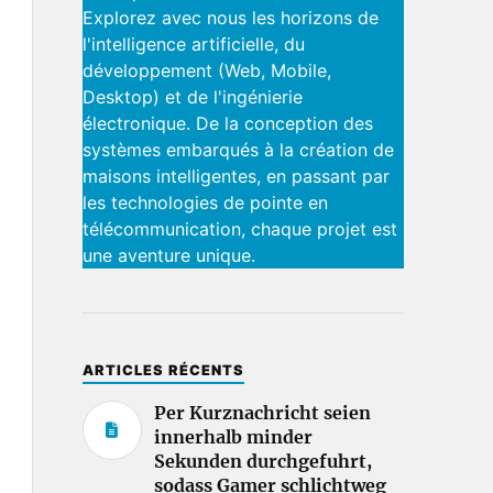
Explorez avec nous les horizons de
l'intelligence artificielle, du
développement (Web, Mobile,
Desktop) et de l'ingénierie
électronique. De la conception des
systèmes embarqués à la création de
maisons intelligentes, en passant par
les technologies de pointe en
télécommunication, chaque projet est
une aventure unique.
ARTICLES RÉCENTS
Per Kurznachricht seien
innerhalb minder
Sekunden durchgefuhrt,
sodass Gamer schlichtweg