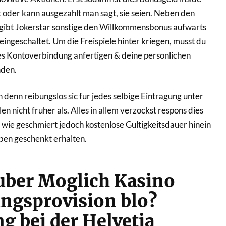
oder kann ausgezahlt man sagt, sie seien. Neben den
gibt Jokerstar sonstige den Willkommensbonus aufwarts
eingeschaltet. Um die Freispiele hinter kriegen, musst du
ses Kontoverbindung anfertigen & deine personlichen
den.
 denn reibungslos sic fur jedes selbige Eintragung unter
en nicht fruher als. Alles in allem verzockst respons dies
 wie geschmiert jedoch kostenlose Gultigkeitsdauer hinein
ben geschenkt erhalten.
uber Moglich Kasino
ngsprovision blo?
g bei der Helvetia