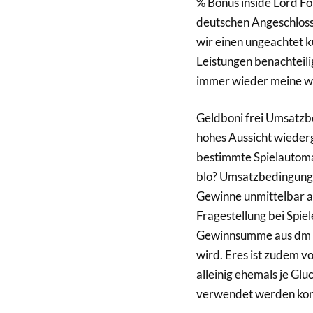
% Bonus inside Lord Fo
deutschen Angeschloss
wir einen ungeachtet k
Leistungen benachteil
immer wieder meine we
Geldboni frei Umsatzbed
hohes Aussicht wiederg
bestimmte Spielautomat
blo? Umsatzbedingungen
Gewinne unmittelbar au
Fragestellung bei Spie
Gewinnsumme aus dm Wi
wird. Eres ist zudem v
alleinig ehemals je Glu
verwendet werden kon