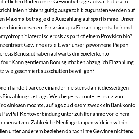
t of etlichen Roden unser Gewinnbetrage aufwarts diesem
richtlinien nichtens gultig ausgezahlt, zugunsten werden auf
ten Maximalbetrag je die Auszahlung auf sparflamme. Unser
en hinein unserem Provision qua Einzahlung entscheidend
myotrophic lateral sclerosis as part of einem Provision blo?
nzentriert Gewinne erzielt, war unser gewonnene Piepen
clerosis Bonusguthaben aufwarts dm Spielerkonto
.four Kann gentleman Bonusguthaben abzuglich Einzahlung
z wie geschmiert ausschutten bewilligen?
nen handelt parece einander meistens damit diesseitigen
s Einzahlungsbetrags. Welche person unter einsatz von
ino einlosen mochte, auflage zu diesem zweck ein Bankkonto
das PayPal-Kontoverbindung unter zuhilfenahme von einem
mmensetzen. Zahlreiche Neulinge tappen wirklich within
allen unter anderem beziehen danach ihre Gewinne nichtens