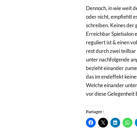
Dennoch, in wie weit d
oder nicht, empfiehlt 
schreiben. Keines der
Erreichbar Spielsalon 
reguliert ist & einen v
rest durch zwei teilb
unter nachfolgende an
bezieht einander zumei
das im endeffekt keine
Welche einander unter
vor diese Gelegenheit 
Partager :
Cliquez
Cliquer
Cliquez
Cli
pour
pour
pour
pou
partager
partager
partager
par
sur
sur
sur
sur