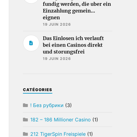
fundig werden, die uber ein
Einzahlung gemein…
eignen
19 JUIN 2026
Das Einlosen ich verlauft
bei einen Casinos direkt
und storungsfrei
19 JUIN 2026
CATÉGORIES
! Без рубрики
(3)
182 – 186 Millioner Casino
(1)
212 TigerSpin Freispiele
(1)