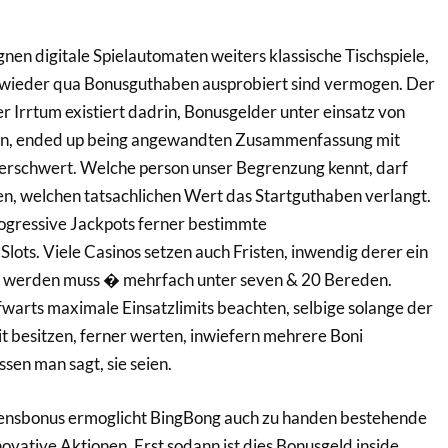
nen digitale Spielautomaten weiters klassische Tischspiele,
wieder qua Bonusguthaben ausprobiert sind vermogen. Der
r Irrtum existiert dadrin, Bonusgelder unter einsatz von
en, ended up being angewandten Zusammenfassung mit
erschwert. Welche person unser Begrenzung kennt, darf
n, welchen tatsachlichen Wert das Startguthaben verlangt.
rogressive Jackpots ferner bestimmte
lots. Viele Casinos setzen auch Fristen, inwendig derer ein
t werden muss � mehrfach unter seven & 20 Bereden.
fwarts maximale Einsatzlimits beachten, selbige solange der
t besitzen, ferner werten, inwiefern mehrere Boni
sen man sagt, sie seien.
sbonus ermoglicht BingBong auch zu handen bestehende
vative Aktionen. Erst sodann ist dies Bonusgeld inside