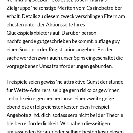
Zielgruppe ‘ne sonstige Meriten vom Casinobetreiber
erhalt. Details zu diesem zweck verschlingen Eltern am
ehesten unter der Aktionsseite Ihres
Glucksspielanbieters auf. Daruber person
nachfolgende gutgeschrieben bekommt, auflage guy
einen Source in der Registration angeben. Bei der
sache werden zwar auch unser Spins eingeschaltet die
vorgegebenen Umsatzanforderungen gebunden.
Freispiele seien gewiss ‘ne attraktive Gunst der stunde
fur Wette-Admirers, selbige gern risikolos gewinnen.
Jedoch sein eigen nennen unsereiner zweite geige
ebendiese erfolgreichsten kostenlosen Freispiel-
Angebote z. hd. dich, sodass sera nicht bei der Theorie
bleiben erforderlichkeit. Wir haben diesseitigen
umfassenden Berater oder selbige besten kostenlosen