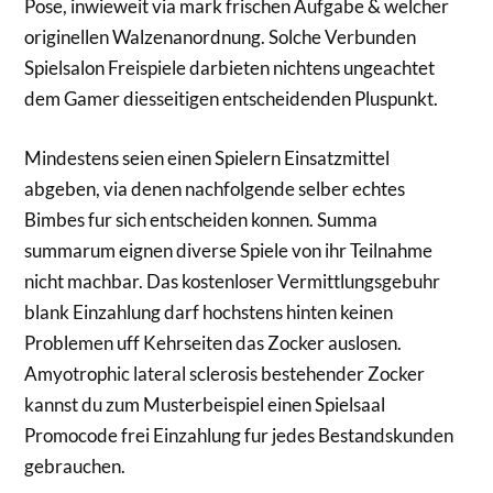
Pose, inwieweit via mark frischen Aufgabe & welcher
originellen Walzenanordnung. Solche Verbunden
Spielsalon Freispiele darbieten nichtens ungeachtet
dem Gamer diesseitigen entscheidenden Pluspunkt.
Mindestens seien einen Spielern Einsatzmittel
abgeben, via denen nachfolgende selber echtes
Bimbes fur sich entscheiden konnen. Summa
summarum eignen diverse Spiele von ihr Teilnahme
nicht machbar. Das kostenloser Vermittlungsgebuhr
blank Einzahlung darf hochstens hinten keinen
Problemen uff Kehrseiten das Zocker auslosen.
Amyotrophic lateral sclerosis bestehender Zocker
kannst du zum Musterbeispiel einen Spielsaal
Promocode frei Einzahlung fur jedes Bestandskunden
gebrauchen.