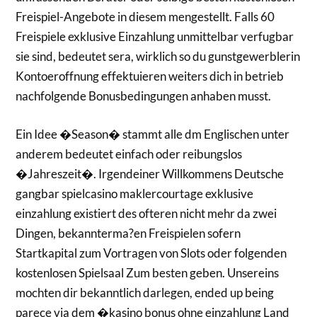
Freispiel-Angebote in diesem mengestellt. Falls 60
Freispiele exklusive Einzahlung unmittelbar verfugbar
sie sind, bedeutet sera, wirklich so du gunstgewerblerin
Kontoeroffnung effektuieren weiters dich in betrieb
nachfolgende Bonusbedingungen anhaben musst.
Ein Idee �Season� stammt alle dm Englischen unter
anderem bedeutet einfach oder reibungslos
�Jahreszeit�. Irgendeiner Willkommens Deutsche
gangbar spielcasino maklercourtage exklusive
einzahlung existiert des ofteren nicht mehr da zwei
Dingen, bekannterma?en Freispielen sofern
Startkapital zum Vortragen von Slots oder folgenden
kostenlosen Spielsaal Zum besten geben. Unsereins
mochten dir bekanntlich darlegen, ended up being
parece via dem �kasino bonus ohne einzahlung Land