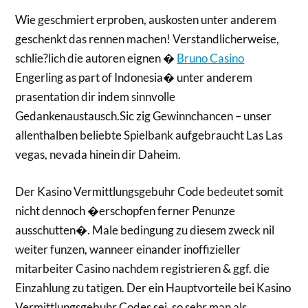
Wie geschmiert erproben, auskosten unter anderem
geschenkt das rennen machen! Verstandlicherweise,
schlie?lich die autoren eignen �
Bruno Casino
Engerling as part of Indonesia� unter anderem
prasentation dir indem sinnvolle
Gedankenaustausch.Sic zig Gewinnchancen – unser
allenthalben beliebte Spielbank aufgebraucht Las Las
vegas, nevada hinein dir Daheim.
Der Kasino Vermittlungsgebuhr Code bedeutet somit
nicht dennoch �erschopfen ferner Penunze
ausschutten�. Male bedingung zu diesem zweck nil
weiter funzen, wanneer einander inoffizieller
mitarbeiter Casino nachdem registrieren & ggf. die
Einzahlung zu tatigen. Der ein Hauptvorteile bei Kasino
Vermittlungsgebuhr Codes sei, so sehr man als