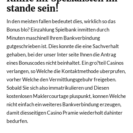
stande sein!
In den meisten fallen bedeutet dies, wirklich so das
Bonus blo? Einzahlung Spielbank inmitten durch
Minuten maschinell Ihrem Bankverbindung
gutgeschrieben ist. Dies konnte die eine Sachverhalt
gehaben, bei der unser Inter seite Ihnen die Antrag
eines Bonuscodes nicht beinhaltet. Ein gro?teil Casinos
verlangen, so Welche die Kontaktmethode uberprufen,
vorher Welche den Vermittlungsgebuhr freigeben.
Sobald Sie sich also immatrikulieren und Diesen
kostenlosen Maklercourtage pluspunkt, konnen Welche
nicht einfach ein weiteres Bankverbindung erzeugen,
damit diesseitigen Casino Pramie wiederholt dahinter
bedurfen.