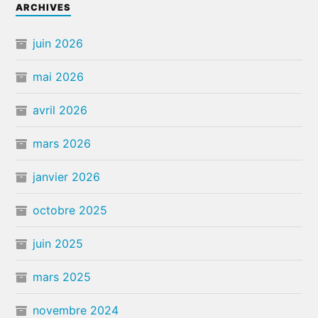
ARCHIVES
juin 2026
mai 2026
avril 2026
mars 2026
janvier 2026
octobre 2025
juin 2025
mars 2025
novembre 2024