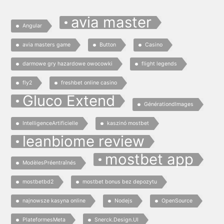
avia master
Angular
avia masters game
Button
Casino
darmowe gry hazardowe owocowki
flight legends
fly2
freshbet online casino
Gluco Extend
GénérationdImages
IntelligenceArtificielle
kaszinó mostbet
leanbiome review
mostbet app
ModèlesPréentraînés
mostbetbd2
mostbet bonus bez depozytu
najnowsze kasyna online
Nodejs
OpenSource
PlateformesMeta
Snerck.Design.UI