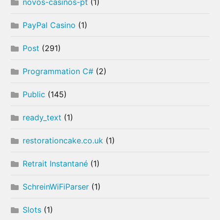
novos-casinos-pt
(1)
PayPal Casino
(1)
Post
(291)
Programmation C#
(2)
Public
(145)
ready_text
(1)
restorationcake.co.uk
(1)
Retrait Instantané
(1)
SchreinWiFiParser
(1)
Slots
(1)