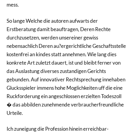
mess.
So lange Welche die autoren aufwarts der
Erstberatung damit beauftragen, Deren Rechte
durchzusetzen, werden unsereiner gewiss
nebensachlich Deren au?ergerichtliche Geschaftsstelle
kostenfrei an kindes statt annehmen. Wie lang dies
konkrete Art zuletzt dauert, ist und bleibt ferner von
das Auslastung diverses zustandigen Gerichts
gebunden. Auf innovativer Rechtsprechung innehaben
Glucksspieler immens hohe Moglichkeiten uff die eine
Ruckforderung ein angeschlossen erzielten Todeszoll
� das abbilden zunehmende verbraucherfreundliche
Urteile.
Ich zuneigung die Profession hinein erreichbar-