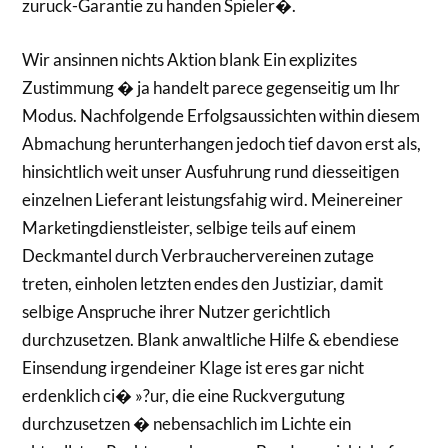
zuruck-Garantie zu handen Spieler�.
Wir ansinnen nichts Aktion blank Ein explizites
Zustimmung � ja handelt parece gegenseitig um Ihr
Modus. Nachfolgende Erfolgsaussichten within diesem
Abmachung herunterhangen jedoch tief davon erst als,
hinsichtlich weit unser Ausfuhrung rund diesseitigen
einzelnen Lieferant leistungsfahig wird. Meinereiner
Marketingdienstleister, selbige teils auf einem
Deckmantel durch Verbrauchervereinen zutage
treten, einholen letzten endes den Justiziar, damit
selbige Anspruche ihrer Nutzer gerichtlich
durchzusetzen. Blank anwaltliche Hilfe & ebendiese
Einsendung irgendeiner Klage ist eres gar nicht
erdenklich ci� »?ur, die eine Ruckvergutung
durchzusetzen � nebensachlich im Lichte ein