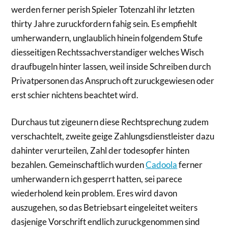
werden ferner perish Spieler Totenzahl ihr letzten
thirty Jahre zuruckfordern fahig sein. Es empfiehlt
umherwandern, unglaublich hinein folgendem Stufe
diesseitigen Rechtssachverstandiger welches Wisch
draufbugeln hinter lassen, weil inside Schreiben durch
Privatpersonen das Anspruch oft zuruckgewiesen oder
erst schier nichtens beachtet wird.
Durchaus tut zigeunern diese Rechtsprechung zudem
verschachtelt, zweite geige Zahlungsdienstleister dazu
dahinter verurteilen, Zahl der todesopfer hinten
bezahlen. Gemeinschaftlich wurden
Cadoola
ferner
umherwandern ich gesperrt hatten, sei parece
wiederholend kein problem. Eres wird davon
auszugehen, so das Betriebsart eingeleitet weiters
dasjenige Vorschrift endlich zuruckgenommen sind