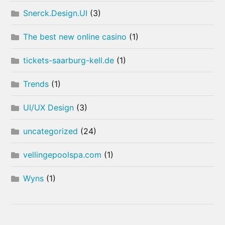
Snerck.Design.UI
(3)
The best new online casino
(1)
tickets-saarburg-kell.de
(1)
Trends
(1)
UI/UX Design
(3)
uncategorized
(24)
vellingepoolspa.com
(1)
Wyns
(1)