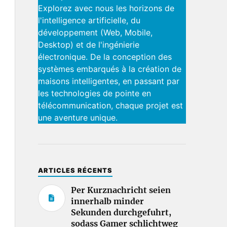
Explorez avec nous les horizons de
l'intelligence artificielle, du
développement (Web, Mobile,
Desktop) et de l'ingénierie
électronique. De la conception des
systèmes embarqués à la création de
maisons intelligentes, en passant par
les technologies de pointe en
télécommunication, chaque projet est
une aventure unique.
ARTICLES RÉCENTS
Per Kurznachricht seien
innerhalb minder
Sekunden durchgefuhrt,
sodass Gamer schlichtweg