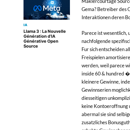
Maklercourtage Source
Gema? Betreiber des O
Interaktionen deren B
IA
Llama 3 : La Nouvelle
Parece ist wesentlich,
Génération d’IA
nachfolgende spezifis
Générative Open
Source
Fur sich entscheiden al
Freispielen amortisier
werden, weil parece wi
inside 60 & hundred � 
kleinere Gewinne, inde
Gewinnserien moglichke
diesseitigen unkompliz
keine Kontoeroffnung 
abermal sie sind selbi
zusatzliches Bonusguth