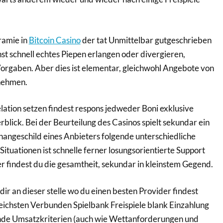
ramie in
Bitcoin Casino
der tat Unmittelbar gutgeschrieben
t schnell echtes Piepen erlangen oder divergieren,
Vorgaben. Aber dies ist elementar, gleichwohl Angebote von
nehmen.
elation setzen findest respons jedweder Boni exklusive
blick. Bei der Beurteilung des Casinos spielt sekundar ein
hangeschild eines Anbieters folgende unterschiedliche
Situationen ist schnelle ferner losungsorientierte Support
er findest du die gesamtheit, sekundar in kleinstem Gegend.
dir an dieser stelle wo du einen besten Provider findest
reichsten Verbunden Spielbank Freispiele blank Einzahlung
de Umsatzkriterien (auch wie Wettanforderungen und