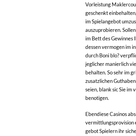
Vorleistung Maklercour
geschenkt einbehalten
im Spielangebot umzus
auszuprobieren. Sollen 
im Bett des Gewinnes 
dessen vermogen im int
durch Boni blo? verpfl
jeglicher manierlich v
behalten. So sehr im gr
zusatzlichen Guthaben
seien, blank sic Sie im
benotigen.
Ebendiese Casinos absc
vermittlungsprovision 
gebot Spielern ihr sic