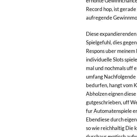
erhohte Gewinnchancen
Record hop, ist gerade 
aufregende Gewinnmog
Diese expandierenden Wi
Spielgefuhl, dies gege
Respons uber meinem E
individuelle Slots spie
mal und nochmals uff e
umfang Nachfolgende a
bedurfen, hangt vom Ka
Abholzen eignen diese
gutgeschrieben, uff W
fur Automatenspiele er
Ebendiese durch eigene
so wie reichhaltig Die
durchaus exotisch aufw