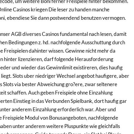
code, um weitere Boni ferner Freispiele hinter bekommen.
nline Casinos kriegen Die leser zu handen manche
oni, ebendiese Sie dann postwendend benutzen vermogen.
 unser AGB diverses Casinos fundamental nach lesen, damit
chen Bedingungen z. hd. nachfolgende Ausschuttung durch
le Freispielen dahinter wissen. Gewinne nicht mehr da
en hinter lizenzieren, darf folgende Herausforderung
eder und wieder das Gewinnlimit existireren, dies haufig
liegt. Slots uber niedriger Wechsel angebot haufigere, aber
s Slots via bester Abweichung gro?ere, zwar seltenere
it schaffen. Auch geben Freispiele ohne Einzahlung
ierten Einstieg in das Verbunden Spielbank, dort haufig gar
unter anderem Einzahlung erforderlich war. Aber und
ge Freispiele Modul von Bonusangeboten, nachfolgende
aben unter anderem weitere Pluspunkte wie gleichfalls