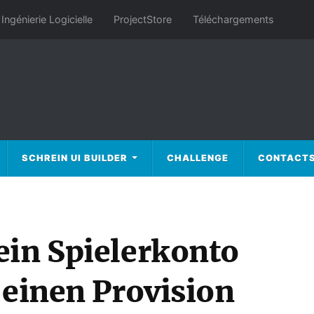
Ingénierie Logicielle
ProjectStore
Téléchargements
SCHREIN UI BUILDER
CHALLENGE
CONTACT
ein Spielerkonto
 einen Provision