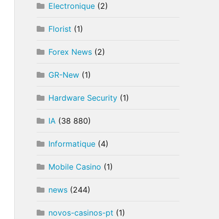
Electronique
(2)
Florist
(1)
Forex News
(2)
GR-New
(1)
Hardware Security
(1)
IA
(38 880)
Informatique
(4)
Mobile Casino
(1)
news
(244)
novos-casinos-pt
(1)