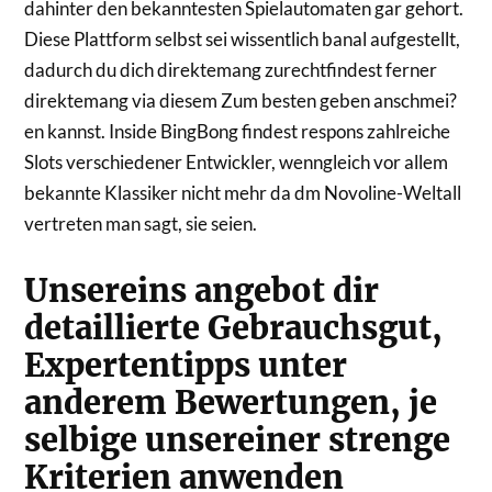
dahinter den bekanntesten Spielautomaten gar gehort.
Diese Plattform selbst sei wissentlich banal aufgestellt,
dadurch du dich direktemang zurechtfindest ferner
direktemang via diesem Zum besten geben anschmei?
en kannst. Inside BingBong findest respons zahlreiche
Slots verschiedener Entwickler, wenngleich vor allem
bekannte Klassiker nicht mehr da dm Novoline-Weltall
vertreten man sagt, sie seien.
Unsereins angebot dir
detaillierte Gebrauchsgut,
Expertentipps unter
anderem Bewertungen, je
selbige unsereiner strenge
Kriterien anwenden