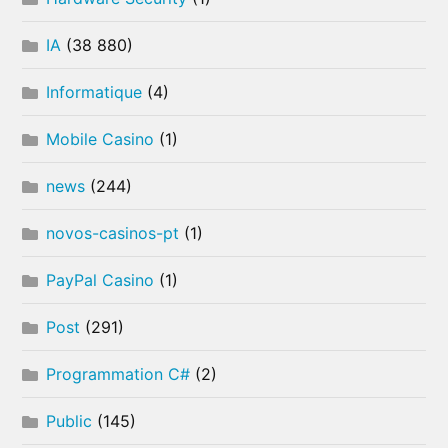
IA
(38 880)
Informatique
(4)
Mobile Casino
(1)
news
(244)
novos-casinos-pt
(1)
PayPal Casino
(1)
Post
(291)
Programmation C#
(2)
Public
(145)