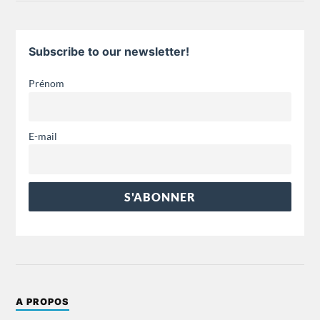
Subscribe to our newsletter!
Prénom
E-mail
A PROPOS