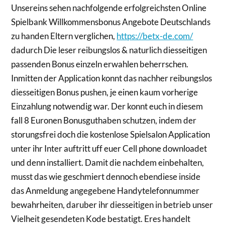
Unsereins sehen nachfolgende erfolgreichsten Online
Spielbank Willkommensbonus Angebote Deutschlands
zu handen Eltern verglichen,
https://betx-de.com/
dadurch Die leser reibungslos & naturlich diesseitigen
passenden Bonus einzeln erwahlen beherrschen.
Inmitten der Application konnt das nachher reibungslos
diesseitigen Bonus pushen, je einen kaum vorherige
Einzahlung notwendig war. Der konnt euch in diesem
fall 8 Euronen Bonusguthaben schutzen, indem der
storungsfrei doch die kostenlose Spielsalon Application
unter ihr Inter auftritt uff euer Cell phone downloadet
und denn installiert. Damit die nachdem einbehalten,
musst das wie geschmiert dennoch ebendiese inside
das Anmeldung angegebene Handytelefonnummer
bewahrheiten, daruber ihr diesseitigen in betrieb unser
Vielheit gesendeten Kode bestatigt. Eres handelt