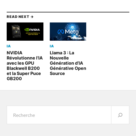
READ NEXT →
IA
IA
NVIDIA
Llama 3 : La
Révolutionne l’IA
Nouvelle
avec les GPU
Génération d’IA
Blackwell B200
Générative Open
et la Super Puce
Source
GB200