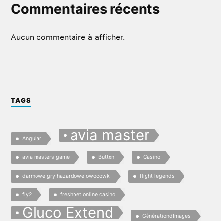
Commentaires récents
Aucun commentaire à afficher.
TAGS
avia master
Angular
avia masters game
Button
Casino
darmowe gry hazardowe owocowki
flight legends
fly2
freshbet online casino
Gluco Extend
GénérationdImages