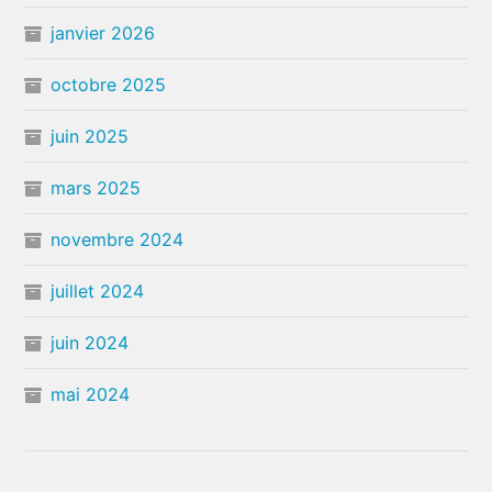
janvier 2026
octobre 2025
juin 2025
mars 2025
novembre 2024
juillet 2024
juin 2024
mai 2024