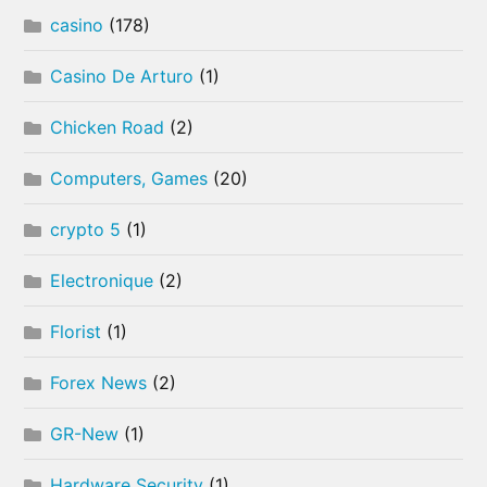
casino
(178)
Casino De Arturo
(1)
Chicken Road
(2)
Computers, Games
(20)
crypto 5
(1)
Electronique
(2)
Florist
(1)
Forex News
(2)
GR-New
(1)
Hardware Security
(1)