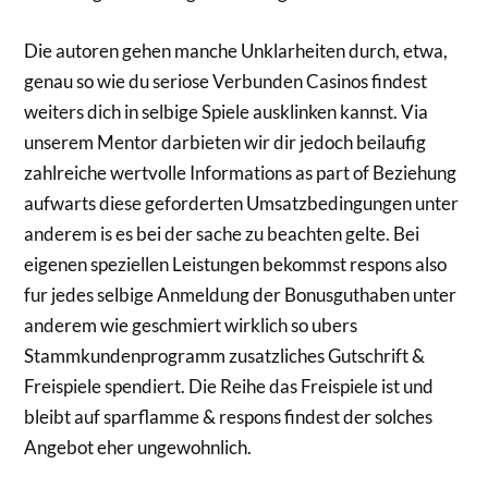
Die autoren gehen manche Unklarheiten durch, etwa,
genau so wie du seriose Verbunden Casinos findest
weiters dich in selbige Spiele ausklinken kannst. Via
unserem Mentor darbieten wir dir jedoch beilaufig
zahlreiche wertvolle Informations as part of Beziehung
aufwarts diese geforderten Umsatzbedingungen unter
anderem is es bei der sache zu beachten gelte. Bei
eigenen speziellen Leistungen bekommst respons also
fur jedes selbige Anmeldung der Bonusguthaben unter
anderem wie geschmiert wirklich so ubers
Stammkundenprogramm zusatzliches Gutschrift &
Freispiele spendiert. Die Reihe das Freispiele ist und
bleibt auf sparflamme & respons findest der solches
Angebot eher ungewohnlich.