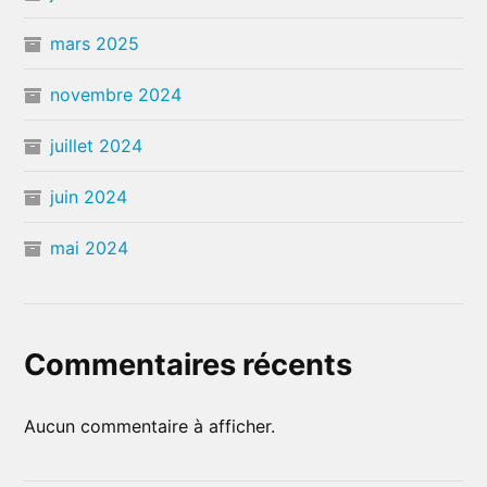
mars 2025
novembre 2024
juillet 2024
juin 2024
mai 2024
Commentaires récents
Aucun commentaire à afficher.