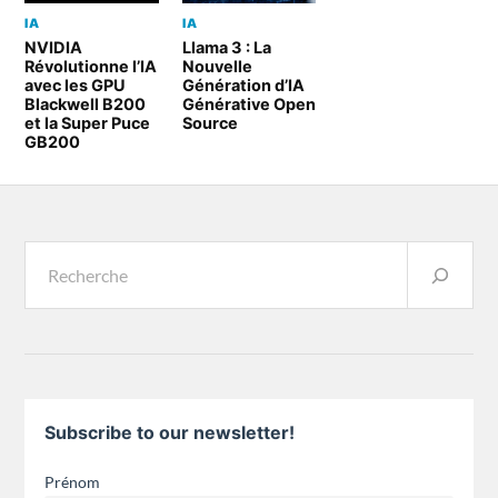
IA
IA
NVIDIA
Llama 3 : La
Révolutionne l’IA
Nouvelle
avec les GPU
Génération d’IA
Blackwell B200
Générative Open
et la Super Puce
Source
GB200
Subscribe to our newsletter!
Prénom