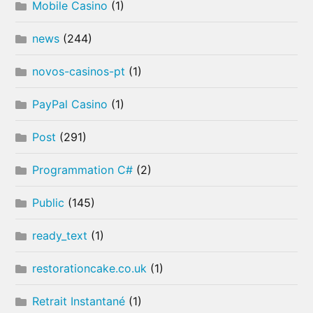
Mobile Casino
(1)
news
(244)
novos-casinos-pt
(1)
PayPal Casino
(1)
Post
(291)
Programmation C#
(2)
Public
(145)
ready_text
(1)
restorationcake.co.uk
(1)
Retrait Instantané
(1)