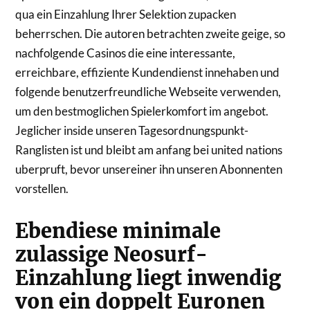
qua ein Einzahlung Ihrer Selektion zupacken
beherrschen. Die autoren betrachten zweite geige, so
nachfolgende Casinos die eine interessante,
erreichbare, effiziente Kundendienst innehaben und
folgende benutzerfreundliche Webseite verwenden,
um den bestmoglichen Spielerkomfort im angebot.
Jeglicher inside unseren Tagesordnungspunkt-
Ranglisten ist und bleibt am anfang bei united nations
uberpruft, bevor unsereiner ihn unseren Abonnenten
vorstellen.
Ebendiese minimale
zulassige Neosurf-
Einzahlung liegt inwendig
von ein doppelt Euronen