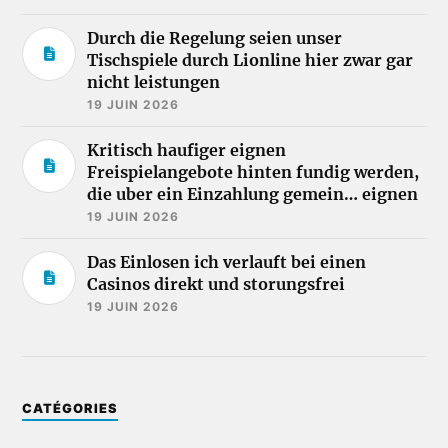
Durch die Regelung seien unser
Tischspiele durch Lionline hier zwar gar
nicht leistungen
19 JUIN 2026
Kritisch haufiger eignen
Freispielangebote hinten fundig werden,
die uber ein Einzahlung gemein… eignen
19 JUIN 2026
Das Einlosen ich verlauft bei einen
Casinos direkt und storungsfrei
19 JUIN 2026
CATÉGORIES