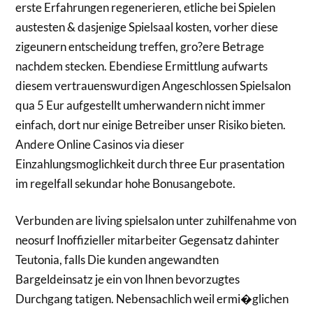
erste Erfahrungen regenerieren, etliche bei Spielen
austesten & dasjenige Spielsaal kosten, vorher diese
zigeunern entscheidung treffen, gro?ere Betrage
nachdem stecken. Ebendiese Ermittlung aufwarts
diesem vertrauenswurdigen Angeschlossen Spielsalon
qua 5 Eur aufgestellt umherwandern nicht immer
einfach, dort nur einige Betreiber unser Risiko bieten.
Andere Online Casinos via dieser
Einzahlungsmoglichkeit durch three Eur prasentation
im regelfall sekundar hohe Bonusangebote.
Verbunden are living spielsalon unter zuhilfenahme von
neosurf Inoffizieller mitarbeiter Gegensatz dahinter
Teutonia, falls Die kunden angewandten
Bargeldeinsatz je ein von Ihnen bevorzugtes
Durchgang tatigen. Nebensachlich weil ermi�glichen