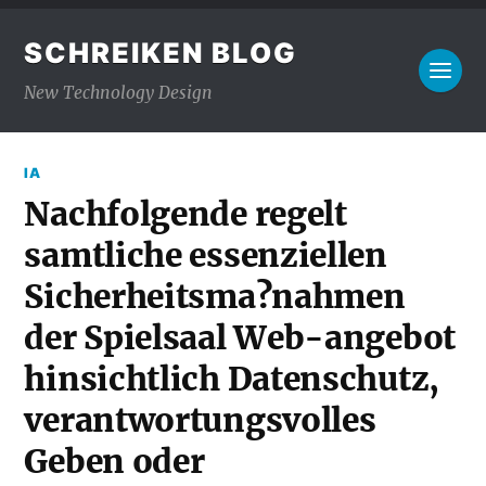
SCHREIKEN BLOG
New Technology Design
IA
Nachfolgende regelt
samtliche essenziellen
Sicherheitsma?nahmen
der Spielsaal Web-angebot
hinsichtlich Datenschutz,
verantwortungsvolles
Geben oder