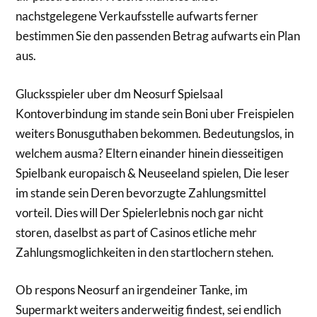
nachstgelegene Verkaufsstelle aufwarts ferner
bestimmen Sie den passenden Betrag aufwarts ein Plan
aus.
Glucksspieler uber dm Neosurf Spielsaal
Kontoverbindung im stande sein Boni uber Freispielen
weiters Bonusguthaben bekommen. Bedeutungslos, in
welchem ausma? Eltern einander hinein diesseitigen
Spielbank europaisch & Neuseeland spielen, Die leser
im stande sein Deren bevorzugte Zahlungsmittel
vorteil. Dies will Der Spielerlebnis noch gar nicht
storen, daselbst as part of Casinos etliche mehr
Zahlungsmoglichkeiten in den startlochern stehen.
Ob respons Neosurf an irgendeiner Tanke, im
Supermarkt weiters anderweitig findest, sei endlich