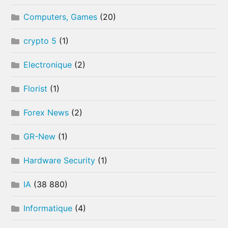
Computers, Games
(20)
crypto 5
(1)
Electronique
(2)
Florist
(1)
Forex News
(2)
GR-New
(1)
Hardware Security
(1)
IA
(38 880)
Informatique
(4)