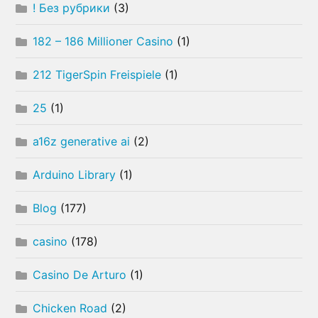
! Без рубрики
(3)
182 – 186 Millioner Casino
(1)
212 TigerSpin Freispiele
(1)
25
(1)
a16z generative ai
(2)
Arduino Library
(1)
Blog
(177)
casino
(178)
Casino De Arturo
(1)
Chicken Road
(2)