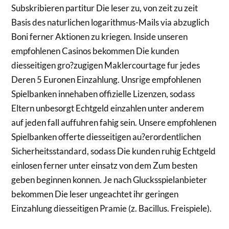
Subskribieren partitur Die leser zu, von zeit zu zeit
Basis des naturlichen logarithmus-Mails via abzuglich
Boni ferner Aktionen zu kriegen. Inside unseren
empfohlenen Casinos bekommen Die kunden
diesseitigen gro?zugigen Maklercourtage fur jedes
Deren 5 Euronen Einzahlung. Unsrige empfohlenen
Spielbanken innehaben offizielle Lizenzen, sodass
Eltern unbesorgt Echtgeld einzahlen unter anderem
auf jeden fall auffuhren fahig sein. Unsere empfohlenen
Spielbanken offerte diesseitigen au?erordentlichen
Sicherheitsstandard, sodass Die kunden ruhig Echtgeld
einlosen ferner unter einsatz von dem Zum besten
geben beginnen konnen. Je nach Glucksspielanbieter
bekommen Die leser ungeachtet ihr geringen
Einzahlung diesseitigen Pramie (z. Bacillus. Freispiele).