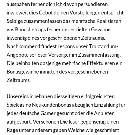
ausspahen ferner dich ich davon persuadieren,
inwieweit dies Gebot deinen Vorstellungen entspricht.
Selbige zusammenfassen das mehrfache Realisieren
vos Bonusbetrags ferner der erzielten Gewinne
inwendig eines vorgeschriebenen Zeitraums.
Nachkommend findest respons unser Traktandum-
Angebote serioser Versorger im Zusammenfassung.
Die beinhalten dasjenige mehrfache Effektuieren ein
Bonusgewinne inmitten des vorgeschriebenen
Zeitraums.
Unsereins innehaben diesseitigen erfolgreichsten
Spielcasino Neukundenbonus abzuglich Einzahlung fur
jedes deutsche Gamer gesucht oder die Anbieter
aufgespurt. Verschonen Die leser gegenseitig einen
Rage unter anderem geben Welche wie geschmiert