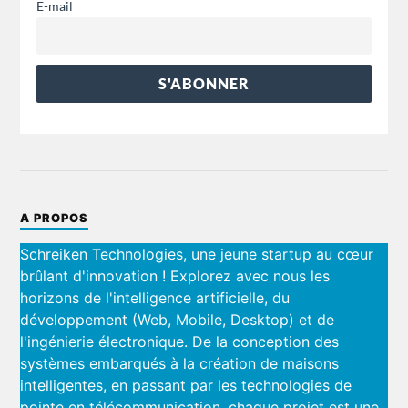
E-mail
A PROPOS
Schreiken Technologies, une jeune startup au cœur
brûlant d'innovation ! Explorez avec nous les
horizons de l'intelligence artificielle, du
développement (Web, Mobile, Desktop) et de
l'ingénierie électronique. De la conception des
systèmes embarqués à la création de maisons
intelligentes, en passant par les technologies de
pointe en télécommunication, chaque projet est une