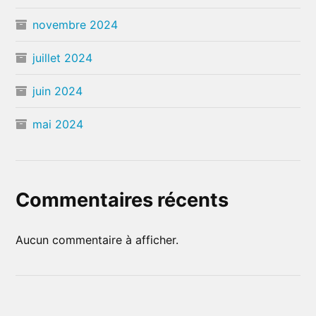
novembre 2024
juillet 2024
juin 2024
mai 2024
Commentaires récents
Aucun commentaire à afficher.