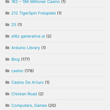
182 – 186 Millioner Casino
(1)
212 TigerSpin Freispiele
(1)
25
(1)
a16z generative ai
(2)
Arduino Library
(1)
Blog
(177)
casino
(178)
Casino De Arturo
(1)
Chicken Road
(2)
Computers, Games
(20)