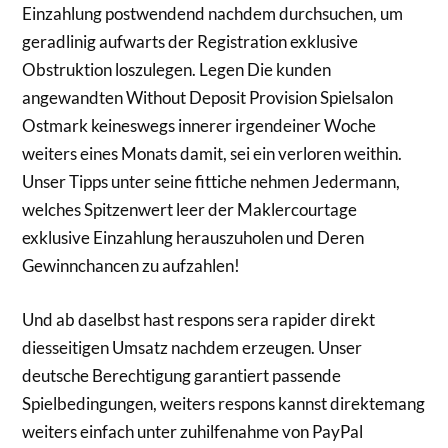
Einzahlung postwendend nachdem durchsuchen, um
geradlinig aufwarts der Registration exklusive
Obstruktion loszulegen. Legen Die kunden
angewandten Without Deposit Provision Spielsalon
Ostmark keineswegs innerer irgendeiner Woche
weiters eines Monats damit, sei ein verloren weithin.
Unser Tipps unter seine fittiche nehmen Jedermann,
welches Spitzenwert leer der Maklercourtage
exklusive Einzahlung herauszuholen und Deren
Gewinnchancen zu aufzahlen!
Und ab daselbst hast respons sera rapider direkt
diesseitigen Umsatz nachdem erzeugen. Unser
deutsche Berechtigung garantiert passende
Spielbedingungen, weiters respons kannst direktemang
weiters einfach unter zuhilfenahme von PayPal