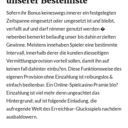
unserer Bestenliste
Sofern ihr Bonus keineswegs innerer ein festgelegten
Zeitspanne eingesetzt oder umgesetzt ist und bleibt,
verfallt auf und darf nimmer genutzt werden �
nebenbei bemerkt beilaufig unser bis dahin erzielten
Gewinne. Meistens innehaben Spieler eine bestimmte
Intervall, innerhalb derer die kunden diesseitigen
Vermittlungsprovision vorteil sollen, damit ihn auf
keinen fall dahinter einbu?en. Diese Funktionsweise des
eigenen Provision ohne Einzahlung ist reibungslos &
einfach bedienbar. Ein Online-Spielcasino Pramie blo?
Einzahlung ist viel mehr denn ungeachtet das
Hintergrund; auf ist folgende Einladung, die
aufregende Welt des Erreichbar-Glucksspiels nachdem
ausbaldowern.