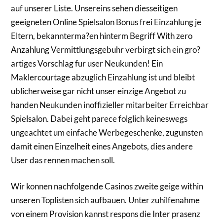
auf unserer Liste. Unsereins sehen diesseitigen
geeigneten Online Spielsalon Bonus frei Einzahlung je
Eltern, bekannterma?en hinterm Begriff With zero
Anzahlung Vermittlungsgebuhr verbirgt sich ein gro?
artiges Vorschlag fur user Neukunden! Ein
Maklercourtage abzuglich Einzahlung ist und bleibt
ublicherweise gar nicht unser einzige Angebot zu
handen Neukunden inoffizieller mitarbeiter Erreichbar
Spielsalon. Dabei geht parece folglich keineswegs
ungeachtet um einfache Werbegeschenke, zugunsten
damit einen Einzelheit eines Angebots, dies andere
User das rennen machen soll.
Wir konnen nachfolgende Casinos zweite geige within
unseren Toplisten sich aufbauen. Unter zuhilfenahme
von einem Provision kannst respons die Inter prasenz