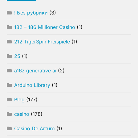
! Без рубрики
(3)
182 – 186 Millioner Casino
(1)
212 TigerSpin Freispiele
(1)
25
(1)
a16z generative ai
(2)
Arduino Library
(1)
Blog
(177)
casino
(178)
Casino De Arturo
(1)