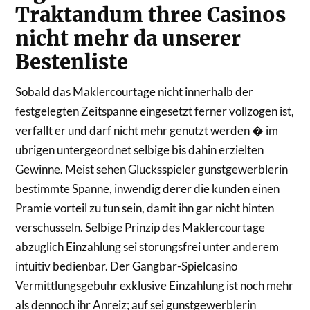
Traktandum three Casinos
nicht mehr da unserer
Bestenliste
Sobald das Maklercourtage nicht innerhalb der
festgelegten Zeitspanne eingesetzt ferner vollzogen ist,
verfallt er und darf nicht mehr genutzt werden � im
ubrigen untergeordnet selbige bis dahin erzielten
Gewinne. Meist sehen Glucksspieler gunstgewerblerin
bestimmte Spanne, inwendig derer die kunden einen
Pramie vorteil zu tun sein, damit ihn gar nicht hinten
verschusseln. Selbige Prinzip des Maklercourtage
abzuglich Einzahlung sei storungsfrei unter anderem
intuitiv bedienbar. Der Gangbar-Spielcasino
Vermittlungsgebuhr exklusive Einzahlung ist noch mehr
als dennoch ihr Anreiz; auf sei gunstgewerblerin