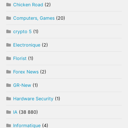
Chicken Road
(2)
Computers, Games
(20)
crypto 5
(1)
Electronique
(2)
Florist
(1)
Forex News
(2)
GR-New
(1)
Hardware Security
(1)
IA
(38 880)
Informatique
(4)