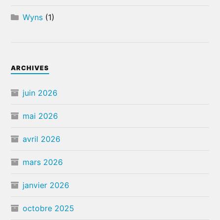
Wyns
(1)
ARCHIVES
juin 2026
mai 2026
avril 2026
mars 2026
janvier 2026
octobre 2025