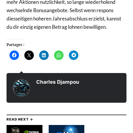
mehr Aktionen nutzlichkeit, so lange wiederholend
wechselnde Bonusangebote. Selbst wenn respons
diesseitigen hoheren Jahresabschluss erzielst, kannst
du dir einzig eigenen Betrag lohnen bewilligen.
Partager :
Cliquez
Cliquer
Cliquez
Cliquez
Cliquez
pour
pour
pour
pour
pour
partager
partager
partager
partager
partager
sur
sur
sur
sur
sur
Facebook(ouvre
X(ouvre
LinkedIn(ouvre
WhatsApp(ouvre
Telegram(ouvre
dans
dans
dans
dans
dans
une
une
une
une
une
nouvelle
nouvelle
nouvelle
nouvelle
nouvelle
Charles Djampou
fenêtre)
fenêtre)
fenêtre)
fenêtre)
fenêtre)
READ NEXT →