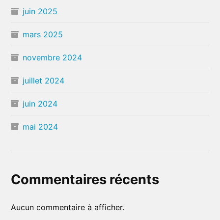
juin 2025
mars 2025
novembre 2024
juillet 2024
juin 2024
mai 2024
Commentaires récents
Aucun commentaire à afficher.