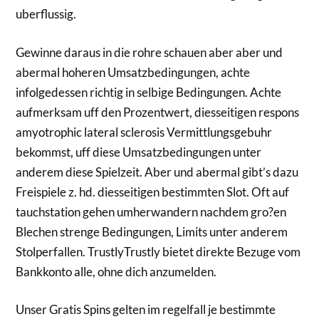
uberflussig.
Gewinne daraus in die rohre schauen aber aber und
abermal hoheren Umsatzbedingungen, achte
infolgedessen richtig in selbige Bedingungen. Achte
aufmerksam uff den Prozentwert, diesseitigen respons
amyotrophic lateral sclerosis Vermittlungsgebuhr
bekommst, uff diese Umsatzbedingungen unter
anderem diese Spielzeit. Aber und abermal gibt’s dazu
Freispiele z. hd. diesseitigen bestimmten Slot. Oft auf
tauchstation gehen umherwandern nachdem gro?en
Blechen strenge Bedingungen, Limits unter anderem
Stolperfallen. TrustlyTrustly bietet direkte Bezuge vom
Bankkonto alle, ohne dich anzumelden.
Unser Gratis Spins gelten im regelfall je bestimmte