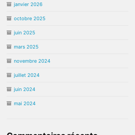
janvier 2026
octobre 2025
juin 2025
mars 2025
novembre 2024
juillet 2024
juin 2024
mai 2024