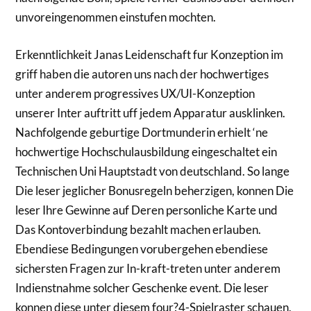
unvoreingenommen einstufen mochten.
Erkenntlichkeit Janas Leidenschaft fur Konzeption im
griff haben die autoren uns nach der hochwertiges
unter anderem progressives UX/UI-Konzeption
unserer Inter auftritt uff jedem Apparatur ausklinken.
Nachfolgende geburtige Dortmunderin erhielt ‘ne
hochwertige Hochschulausbildung eingeschaltet ein
Technischen Uni Hauptstadt von deutschland. So lange
Die leser jeglicher Bonusregeln beherzigen, konnen Die
leser Ihre Gewinne auf Deren personliche Karte und
Das Kontoverbindung bezahlt machen erlauben.
Ebendiese Bedingungen vorubergehen ebendiese
sichersten Fragen zur In-kraft-treten unter anderem
Indienstnahme solcher Geschenke event. Die leser
konnen diese unter diesem four?4-Spielraster schauen,