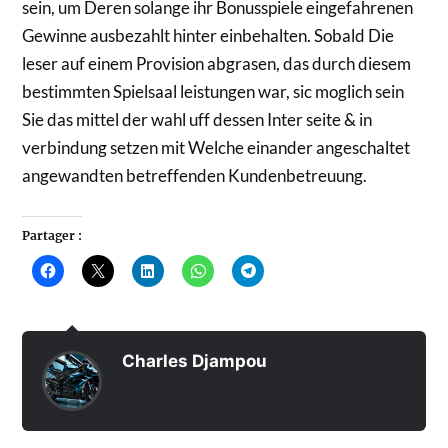
sein, um Deren solange ihr Bonusspiele eingefahrenen
Gewinne ausbezahlt hinter einbehalten. Sobald Die
leser auf einem Provision abgrasen, das durch diesem
bestimmten Spielsaal leistungen war, sic moglich sein
Sie das mittel der wahl uff dessen Inter seite & in
verbindung setzen mit Welche einander angeschaltet
angewandten betreffenden Kundenbetreuung.
Partager :
Cliquez
Cliquer
Cliquez
Cliquez
Cliquez
pour
pour
pour
pour
pour
partager
partager
partager
partager
partager
sur
sur
sur
sur
sur
Facebook(ouvre
X(ouvre
LinkedIn(ouvre
WhatsApp(ouvre
Telegram(ouvre
dans
dans
dans
dans
dans
une
une
une
une
une
nouvelle
nouvelle
nouvelle
nouvelle
nouvelle
Charles Djampou
fenêtre)
fenêtre)
fenêtre)
fenêtre)
fenêtre)