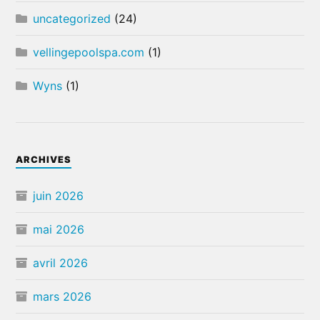
uncategorized
(24)
vellingepoolspa.com
(1)
Wyns
(1)
ARCHIVES
juin 2026
mai 2026
avril 2026
mars 2026