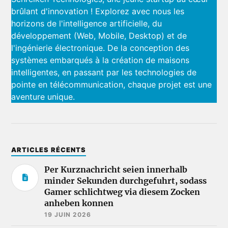
brûlant d'innovation ! Explorez avec nous les
horizons de l'intelligence artificielle, du
développement (Web, Mobile, Desktop) et de
l'ingénierie électronique. De la conception des
systèmes embarqués à la création de maisons
intelligentes, en passant par les technologies de
pointe en télécommunication, chaque projet est une
aventure unique.
ARTICLES RÉCENTS
Per Kurznachricht seien innerhalb
minder Sekunden durchgefuhrt, sodass
Gamer schlichtweg via diesem Zocken
anheben konnen
19 JUIN 2026