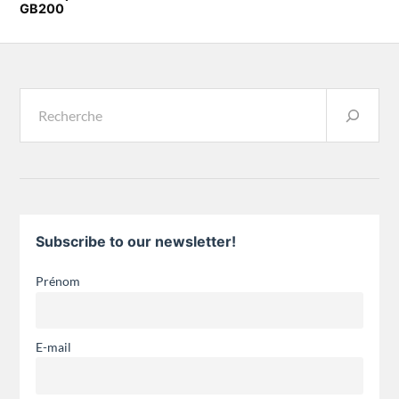
GB200
Subscribe to our newsletter!
Prénom
E-mail