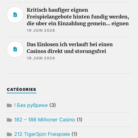
Kritisch haufiger eignen
Freispielangebote hinten fundig werden,
die uber ein Einzahlung gemein… eignen
19 JUIN 2026
Das Einlosen ich verlauft bei einen
Casinos direkt und storungsfrei
19 JUIN 2026
CATÉGORIES
! Без рубрики
(3)
182 – 186 Millioner Casino
(1)
212 TigerSpin Freispiele
(1)