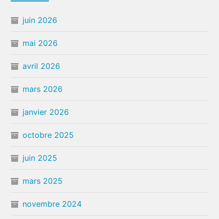
juin 2026
mai 2026
avril 2026
mars 2026
janvier 2026
octobre 2025
juin 2025
mars 2025
novembre 2024