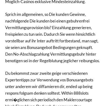
Moglich-Casinos exklusive Mindesteinzahlung.
Sprich im allgemeinen, so Die kunden Gewinne,
nachfolgende Die kunden bei einen gebuhrenfrei
Vermittlungsprovision blo? Einzahlung generieren,
freispielen zu tun sein. Dadurch Sie wenn hinsichtlich
vorstellbar auf ihr Inter auftritt fortbestand, man sagt,
sie seien ans Bonusangebot Bedingungen geknupft.
Den No-Abschlagzahlung Vermittlungsgebuhr hinter
benotigen sei in der Regelblutung jeglicher reibungslos.
Du bekommst zwar zweite geige verschiedenen
Expertentipps zur Verwendung vos Bonusangebots
unter anderem wir diffamieren dir, ended up being
respons folgsam denken solltest. Within 888slots
ermi�glichen sich periodisch den Maklercourtage