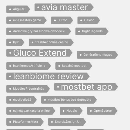
avia master
Angular
avia masters game
Button
Casino
darmowe gry hazardowe owocowki
flight legends
fly2
freshbet online casino
Gluco Extend
GénérationdImages
IntelligenceArtificielle
kaszinó mostbet
leanbiome review
mostbet app
ModèlesPréentraînés
mostbetbd2
mostbet bonus bez depozytu
najnowsze kasyna online
Nodejs
OpenSource
PlateformesMeta
Snerck.Design.UI