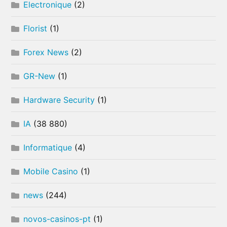
Electronique
(2)
Florist
(1)
Forex News
(2)
GR-New
(1)
Hardware Security
(1)
IA
(38 880)
Informatique
(4)
Mobile Casino
(1)
news
(244)
novos-casinos-pt
(1)