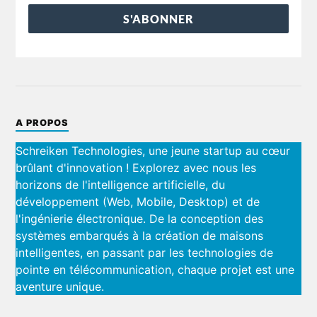
A PROPOS
Schreiken Technologies, une jeune startup au cœur
brûlant d'innovation ! Explorez avec nous les
horizons de l'intelligence artificielle, du
développement (Web, Mobile, Desktop) et de
l'ingénierie électronique. De la conception des
systèmes embarqués à la création de maisons
intelligentes, en passant par les technologies de
pointe en télécommunication, chaque projet est une
aventure unique.