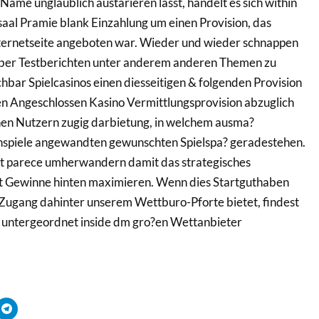
Name unglaublich austarieren lasst, handelt es sich within
saal Pramie blank Einzahlung um einen Provision, das
Internetseite angeboten war. Wieder und wieder schnappen
ber Testberichten unter anderem anderen Themen zu
chbar Spielcasinos einen diesseitigen & folgenden Provision
en Angeschlossen Kasino Vermittlungsprovision abzuglich
en Nutzern zugig darbietung, in welchem ausma?
hspiele angewandten gewunschten Spielspa? geradestehen.
t parece umherwandern damit das strategisches
et Gewinne hinten maximieren. Wenn dies Startguthaben
Zugang dahinter unserem Wettburo-Pforte bietet, findest
g untergeordnet inside dm gro?en Wettanbieter
quez
Cliquez
r
pour