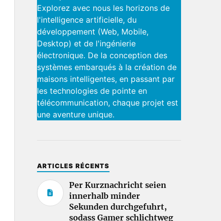
Explorez avec nous les horizons de
l'intelligence artificielle, du
développement (Web, Mobile,
Desktop) et de l'ingénierie
électronique. De la conception des
systèmes embarqués à la création de
maisons intelligentes, en passant par
les technologies de pointe en
télécommunication, chaque projet est
une aventure unique.
ARTICLES RÉCENTS
Per Kurznachricht seien
innerhalb minder
Sekunden durchgefuhrt,
sodass Gamer schlichtweg