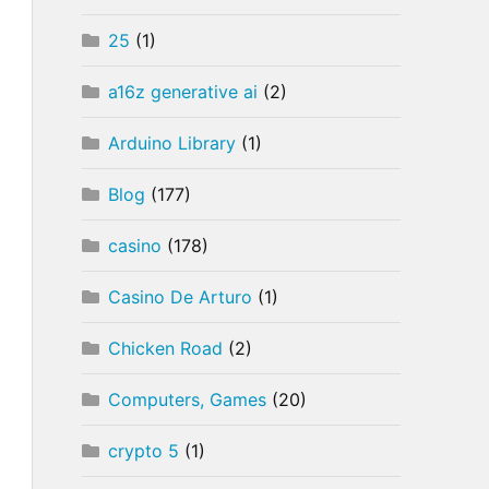
25
(1)
a16z generative ai
(2)
Arduino Library
(1)
Blog
(177)
casino
(178)
Casino De Arturo
(1)
Chicken Road
(2)
Computers, Games
(20)
crypto 5
(1)