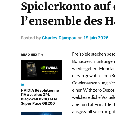
Spielerkonto auf
l’ensemble des H
Posted
by
Charles Djampou
on
19 juin 2026
Freispiele stechen bes
READ NEXT →
Bonusbeschrankungen e
wiedergeben. Mehrfach
dies in gewohnlichen B
Gewinnauszahlung nicht
IA
einen With zero Deposi
NVIDIA Révolutionne
l’IA avec les GPU
welches etliche Vortei
Blackwell B200 et la
Super Puce GB200
aber und abermal der 
ausgezahlt seien im gri