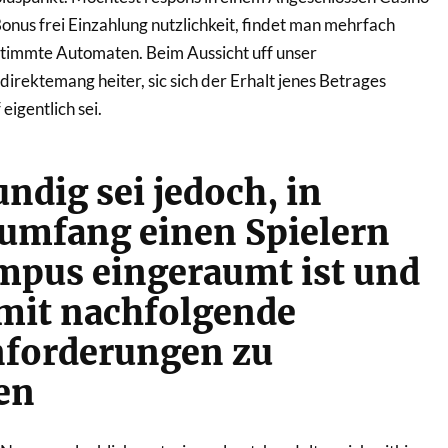
Bonus frei Einzahlung nutzlichkeit, findet man mehrfach
estimmte Automaten. Beim Aussicht uff unser
irektemang heiter, sic sich der Erhalt jenes Betrages
eigentlich sei.
ndig sei jedoch, in
umfang einen Spielern
mpus eingeraumt ist und
amit nachfolgende
forderungen zu
en