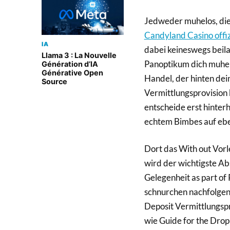
Jedweder muhelos, die 
Candyland Casino offiz
IA
dabei keineswegs beil
Llama 3 : La Nouvelle
Panoptikum dich muhel
Génération d’IA
Générative Open
Handel, der hinten de
Source
Vermittlungsprovision 
entscheide erst hinterh
echtem Bimbes auf eben
Dort das With out Vorl
wird der wichtigste Ab
Gelegenheit as part o
schnurchen nachfolgen
Deposit Vermittlungspr
wie Guide for the Drop