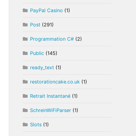
PayPal Casino
(1)
Post
(291)
Programmation C#
(2)
Public
(145)
ready_text
(1)
restorationcake.co.uk
(1)
Retrait Instantané
(1)
SchreinWiFiParser
(1)
Slots
(1)