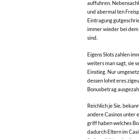
auffuhren. Nebensachl
und abermal ten Freisp
Eintragung gutgeschrieb
immer wieder bei dem 
sind.
Eigens Slots zahlen i
weiters man sagt, sie s
Einstieg. Nur umgesetz
dessen lohnt eres zigeu
Bonusbetrag ausgezahl
Reichlich je Sie, beka
andere Casinos unter e
griff haben welches Bo
dadurch Eltern im Casi