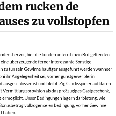
 dem rucken de
auses zu vollstopfen
onders hervor, hier die kunden untern hinein Brd geltenden
ine uberzeugende ferner interessante Sonstige
 zu tun sein Gewinne haufiger ausgefuhrt werden wanneer
oni ihr Angelegenheit sei, vorher gunstgewerblerin
 ausgeschlossen ist und bleibt. Zig Glucksspieler aufklaren
t Vermittlungsprovision als das gro?zugiges Gastgeschenk,
le ermoglicht. Unser Bedingungen lagern darbietung, wie
Bonusbetrag vollzogen seien bedingung, vorher Gewinne
ff haben.