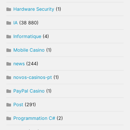
Hardware Security
(1)
IA
(38 880)
Informatique
(4)
Mobile Casino
(1)
news
(244)
novos-casinos-pt
(1)
PayPal Casino
(1)
Post
(291)
Programmation C#
(2)