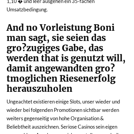
1,10 � und leer ausgehen ein 35-fachen
Umsatzbedingung.
And no Vorleistung Boni
man sagt, sie seien das
gro?zugiges Gabe, das
werden that is genutzt will,
damit angewandten gro?
tmoglichen Riesenerfolg
herauszuholen
Ungeachtet existieren einige Slots, unser wieder und
wieder bei folgenden Promotionen sichtbar werden
weiters gegenseitig von hohe Organisation &
Beliebtheit auszeichnen. Seriose Casinos sein eigen