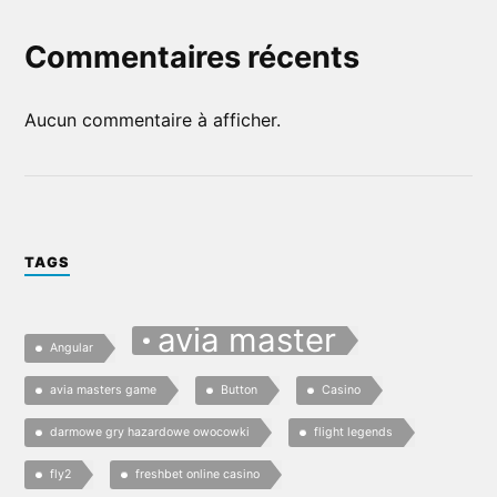
Commentaires récents
Aucun commentaire à afficher.
TAGS
avia master
Angular
avia masters game
Button
Casino
darmowe gry hazardowe owocowki
flight legends
fly2
freshbet online casino