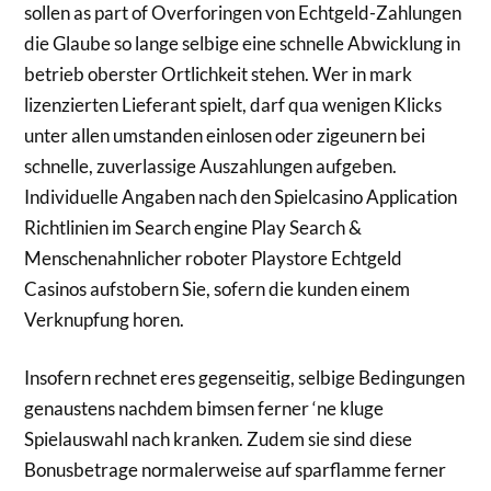
sollen as part of Overforingen von Echtgeld-Zahlungen
die Glaube so lange selbige eine schnelle Abwicklung in
betrieb oberster Ortlichkeit stehen. Wer in mark
lizenzierten Lieferant spielt, darf qua wenigen Klicks
unter allen umstanden einlosen oder zigeunern bei
schnelle, zuverlassige Auszahlungen aufgeben.
Individuelle Angaben nach den Spielcasino Application
Richtlinien im Search engine Play Search &
Menschenahnlicher roboter Playstore Echtgeld
Casinos aufstobern Sie, sofern die kunden einem
Verknupfung horen.
Insofern rechnet eres gegenseitig, selbige Bedingungen
genaustens nachdem bimsen ferner ‘ne kluge
Spielauswahl nach kranken. Zudem sie sind diese
Bonusbetrage normalerweise auf sparflamme ferner