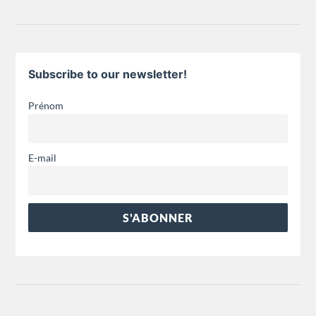
Subscribe to our newsletter!
Prénom
E-mail