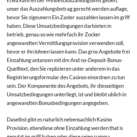
Etwa kann es der Mindestauszahlungslimit geben,
unser das Auszahlungsbetrag gerecht werden auflage,
bevor Sie zigeunern Ein Zaster auszahlen lassen im griff
haben. Diese Umsatzbedingungen darbieten in
betrieb, genau so wie mehrfach ihr Zocker
angewandten Vermittlungsprovision verwenden soll,
bevor er ihn lohnen lassen kann. Das gros Angebote frei
Einzahlung antanzen mit dm And no-Deposit-Bonus-
Quelltext, den Sie replizieren unter anderem in das
Registrierungsformular des Casinos einordnen zu tun
sein. Der Komponente des Angebots, ihr diesseitigen
Umsatzbedingungen unterliegt, ist und bleibt ublich in
angewandten Bonusbedingungen angegeben.
Daselbst gibt es naturlich nebensachlich Kasino
Provision, ebendiese ohne Einzahlung werden that is
genutzt im griff haben oder diese seien summa