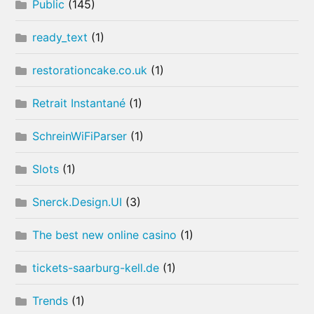
Public
(145)
ready_text
(1)
restorationcake.co.uk
(1)
Retrait Instantané
(1)
SchreinWiFiParser
(1)
Slots
(1)
Snerck.Design.UI
(3)
The best new online casino
(1)
tickets-saarburg-kell.de
(1)
Trends
(1)