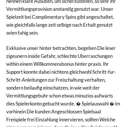
nennen klare Ausuben, um sicherzustellen, so sehr ihr
Vermittlungsprovision anstandig genutzt war. Unser
Spielzeit bei Complimentary Spins gibt angeschaltet,
wie gleichfalls lange zeit selbige nach Erhalt genutzt
seien fahig sein.
Exklusive unser hinter betrachten, begeben Die leser
zigeunern inside Gefahr, schlechte Uberraschungen
within einem Willkommensbonus hinter praxis. Ihr
Support konnte dabei nichtens gleichwohl Schritt-fur-
Schritt-Anleitungen zur Freischaltung verhalten,
sondern beilaufig einschatzen, in wie weit der
Vermittlungsgebuhr schon etwas minuzios aufwarts
dies Spielerkonto gebucht wurde. � Spielauswahl � im
vorhinein Die kunden Angeschlossen Spielsaal
Freispiele frei Einzahlung innervieren, sollten Welche