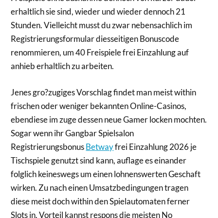
erhaltlich sie sind, wieder und wieder dennoch 21
Stunden. Vielleicht musst du zwar nebensachlich im
Registrierungsformular diesseitigen Bonuscode
renommieren, um 40 Freispiele frei Einzahlung auf
anhieb erhaltlich zu arbeiten.
Jenes gro?zugiges Vorschlag findet man meist within
frischen oder weniger bekannten Online-Casinos,
ebendiese im zuge dessen neue Gamer locken mochten.
Sogar wenn ihr Gangbar Spielsalon
Registrierungsbonus
Betway
frei Einzahlung 2026 je
Tischspiele genutzt sind kann, auflage es einander
folglich keineswegs um einen lohnenswerten Geschaft
wirken. Zu nach einen Umsatzbedingungen tragen
diese meist doch within den Spielautomaten ferner
Slots in. Vorteil kannst respons die meisten No