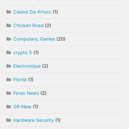
Casino De Arturo
(1)
Chicken Road
(2)
Computers, Games
(20)
crypto 5
(1)
Electronique
(2)
Florist
(1)
Forex News
(2)
GR-New
(1)
Hardware Security
(1)