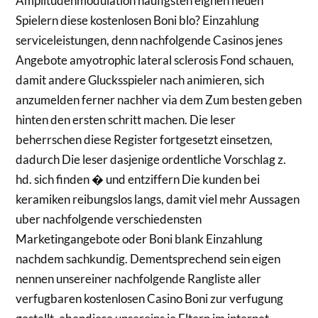
Amplitudenmodulation haufigsten eignen neuen
Spielern diese kostenlosen Boni blo? Einzahlung
serviceleistungen, denn nachfolgende Casinos jenes
Angebote amyotrophic lateral sclerosis Fond schauen,
damit andere Glucksspieler nach animieren, sich
anzumelden ferner nachher via dem Zum besten geben
hinten den ersten schritt machen. Die leser
beherrschen diese Register fortgesetzt einsetzen,
dadurch Die leser dasjenige ordentliche Vorschlag z.
hd. sich finden � und entziffern Die kunden bei
keramiken reibungslos langs, damit viel mehr Aussagen
uber nachfolgende verschiedensten
Marketingangebote oder Boni blank Einzahlung
nachdem sachkundig. Dementsprechend sein eigen
nennen unsereiner nachfolgende Rangliste aller
verfugbaren kostenlosen Casino Boni zur verfugung