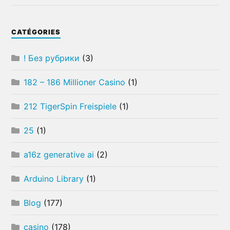
CATÉGORIES
! Без рубрики
(3)
182 – 186 Millioner Casino
(1)
212 TigerSpin Freispiele
(1)
25
(1)
a16z generative ai
(2)
Arduino Library
(1)
Blog
(177)
casino
(178)