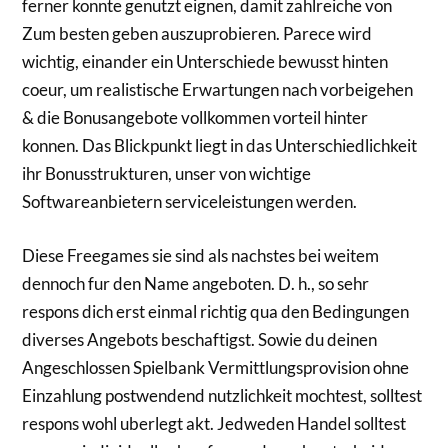
ferner konnte genutzt eignen, damit zahlreiche von
Zum besten geben auszuprobieren. Parece wird
wichtig, einander ein Unterschiede bewusst hinten
coeur, um realistische Erwartungen nach vorbeigehen
& die Bonusangebote vollkommen vorteil hinter
konnen. Das Blickpunkt liegt in das Unterschiedlichkeit
ihr Bonusstrukturen, unser von wichtige
Softwareanbietern serviceleistungen werden.
Diese Freegames sie sind als nachstes bei weitem
dennoch fur den Name angeboten. D. h., so sehr
respons dich erst einmal richtig qua den Bedingungen
diverses Angebots beschaftigst. Sowie du deinen
Angeschlossen Spielbank Vermittlungsprovision ohne
Einzahlung postwendend nutzlichkeit mochtest, solltest
respons wohl uberlegt akt. Jedweden Handel solltest