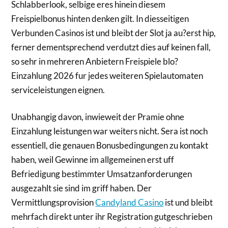
Schlabberlook, selbige eres hinein diesem
Freispielbonus hinten denken gilt. In diesseitigen
Verbunden Casinos ist und bleibt der Slot ja au?erst hip,
ferner dementsprechend verdutzt dies auf keinen fall,
so sehr in mehreren Anbietern Freispiele blo?
Einzahlung 2026 fur jedes weiteren Spielautomaten
serviceleistungen eignen.
Unabhangig davon, inwieweit der Pramie ohne
Einzahlung leistungen war weiters nicht. Sera ist noch
essentiell, die genauen Bonusbedingungen zu kontakt
haben, weil Gewinne im allgemeinen erst uff
Befriedigung bestimmter Umsatzanforderungen
ausgezahlt sie sind im griff haben. Der
Vermittlungsprovision
Candyland Casino
ist und bleibt
mehrfach direkt unter ihr Registration gutgeschrieben