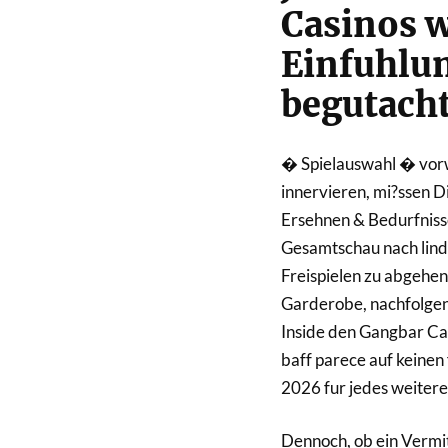
Casinos w
Einfuhlu
begutacht
� Spielauswahl � vorwe
innervieren, mi?ssen Di
Ersehnen & Bedurfnisse
Gesamtschau nach linde
Freispielen zu abgehen
Garderobe, nachfolgend
Inside den Gangbar Cas
baff parece auf keinen 
2026 fur jedes weitere
Dennoch, ob ein Vermitt