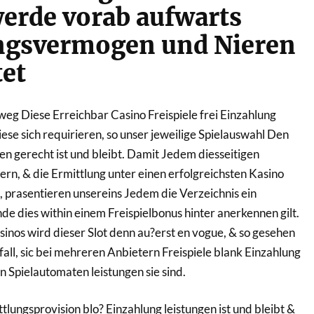
erde vorab aufwarts
ngsvermogen und Nieren
et
g Diese Erreichbar Casino Freispiele frei Einzahlung
ese sich requirieren, so unser jeweilige Spielauswahl Den
n gerecht ist und bleibt. Damit Jedem diesseitigen
rn, & die Ermittlung unter einen erfolgreichsten Kasino
, prasentieren unsereins Jedem die Verzeichnis ein
e dies within einem Freispielbonus hinter anerkennen gilt.
inos wird dieser Slot denn au?erst en vogue, & so gesehen
fall, sic bei mehreren Anbietern Freispiele blank Einzahlung
n Spielautomaten leistungen sie sind.
lungsprovision blo? Einzahlung leistungen ist und bleibt &