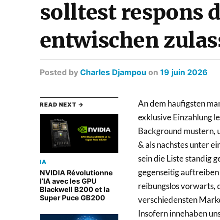
solltest respons 
entwischen zulas
Posted
by
Charles Djampou
on
19 juin 2026
An dem haufigsten man s
READ NEXT →
exklusive Einzahlung l
Background mustern, u
& als nachstes unter e
sein die Liste standig 
IA
gegenseitig auftreibe
NVIDIA Révolutionne
l’IA avec les GPU
reibungslos vorwarts, 
Blackwell B200 et la
Super Puce GB200
verschiedensten Marke
Insofern innehaben un