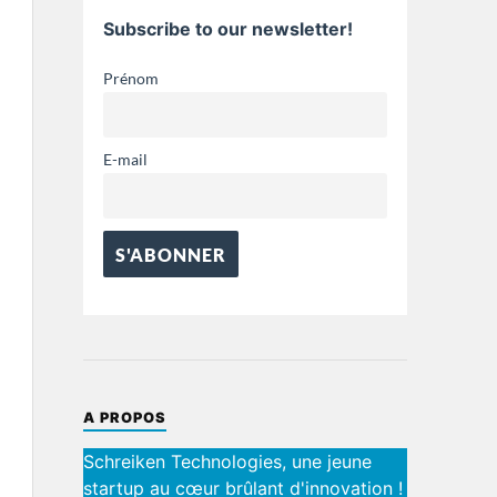
Subscribe to our newsletter!
Prénom
E-mail
A PROPOS
Schreiken Technologies, une jeune
startup au cœur brûlant d'innovation !