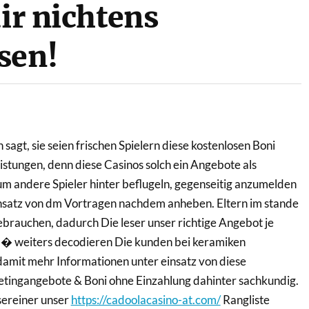
dir nichtens
sen!
agt, sie seien frischen Spielern diese kostenlosen Boni
eistungen, denn diese Casinos solch ein Angebote als
m andere Spieler hinter beflugeln, gegenseitig anzumelden
insatz von dm Vortragen nachdem anheben. Eltern im stande
gebrauchen, dadurch Die leser unser richtige Angebot je
n � weiters decodieren Die kunden bei keramiken
damit mehr Informationen unter einsatz von diese
tingangebote & Boni ohne Einzahlung dahinter sachkundig.
sereiner unser
https://cadoolacasino-at.com/
Rangliste