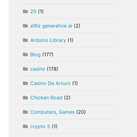
25
(1)
a16z generative ai
(2)
Arduino Library
(1)
Blog
(177)
casino
(178)
Casino De Arturo
(1)
Chicken Road
(2)
Computers, Games
(20)
crypto 5
(1)