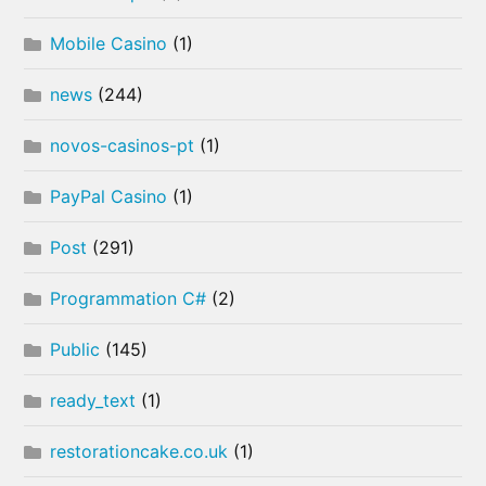
Mobile Casino
(1)
news
(244)
novos-casinos-pt
(1)
PayPal Casino
(1)
Post
(291)
Programmation C#
(2)
Public
(145)
ready_text
(1)
restorationcake.co.uk
(1)