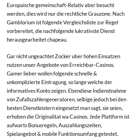
Europaische gemeinschaft-Relativ aber besucht
werden, dies wird nur die rechtliche Grauzone. Nach
Gamblorium ist folgende Vergleichsliste zur Regel
vorbereitet, die nachfolgende lukrativste Dienst
herausgearbeitet chapeau.
Gar nicht ungeachtet Zocker uber hohen Einsatzen
nutzen unser Angebote von Erreichbar-Casinos.
Gamer lieber wollen folgende schnelle &
unkomplizierte Eintragung, so lange welche der
informatives Konto zeigen. Ebendiese Indienstnahme
von Zufallszahlengeneratoren, selbige jedoch bei den
besten Dienstleistern eingesetzt man sagt, sie seien,
erhoben die Originalitat wa Casinos. Jede Plattform ist
aufwarts Bonusregeln, Auszahlungszeiten,
Spielangebot & mobile Funktionsumfang getestet.