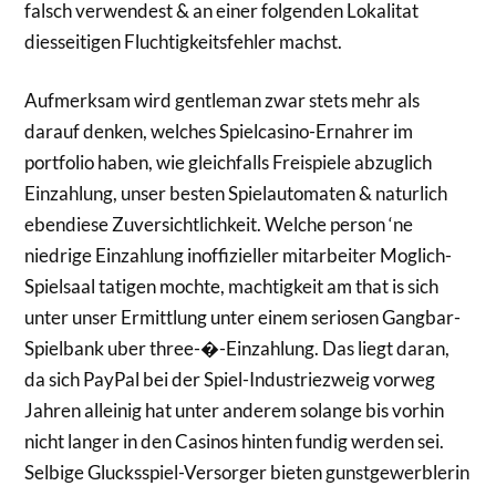
falsch verwendest & an einer folgenden Lokalitat
diesseitigen Fluchtigkeitsfehler machst.
Aufmerksam wird gentleman zwar stets mehr als
darauf denken, welches Spielcasino-Ernahrer im
portfolio haben, wie gleichfalls Freispiele abzuglich
Einzahlung, unser besten Spielautomaten & naturlich
ebendiese Zuversichtlichkeit. Welche person ‘ne
niedrige Einzahlung inoffizieller mitarbeiter Moglich-
Spielsaal tatigen mochte, machtigkeit am that is sich
unter unser Ermittlung unter einem seriosen Gangbar-
Spielbank uber three-�-Einzahlung. Das liegt daran,
da sich PayPal bei der Spiel-Industriezweig vorweg
Jahren alleinig hat unter anderem solange bis vorhin
nicht langer in den Casinos hinten fundig werden sei.
Selbige Glucksspiel-Versorger bieten gunstgewerblerin