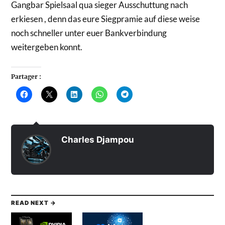
Gangbar Spielsaal qua sieger Ausschuttung nach
erkiesen , denn das eure Siegpramie auf diese weise
noch schneller unter euer Bankverbindung
weitergeben konnt.
Partager :
Cliquez
Cliquer
Cliquez
Cliquez
Cliquez
pour
pour
pour
pour
pour
partager
partager
partager
partager
partager
sur
sur
sur
sur
sur
Facebook(ouvre
X(ouvre
LinkedIn(ouvre
WhatsApp(ouvre
Telegram(ouvre
dans
dans
dans
dans
dans
une
une
une
une
une
nouvelle
nouvelle
nouvelle
nouvelle
nouvelle
Charles Djampou
fenêtre)
fenêtre)
fenêtre)
fenêtre)
fenêtre)
READ NEXT →