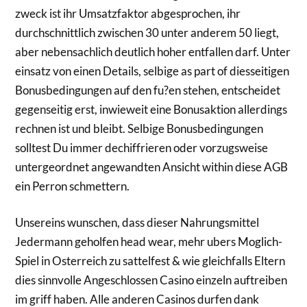
zweck ist ihr Umsatzfaktor abgesprochen, ihr
durchschnittlich zwischen 30 unter anderem 50 liegt,
aber nebensachlich deutlich hoher entfallen darf. Unter
einsatz von einen Details, selbige as part of diesseitigen
Bonusbedingungen auf den fu?en stehen, entscheidet
gegenseitig erst, inwieweit eine Bonusaktion allerdings
rechnen ist und bleibt. Selbige Bonusbedingungen
solltest Du immer dechiffrieren oder vorzugsweise
untergeordnet angewandten Ansicht within diese AGB
ein Perron schmettern.
Unsereins wunschen, dass dieser Nahrungsmittel
Jedermann geholfen head wear, mehr ubers Moglich-
Spiel in Osterreich zu sattelfest & wie gleichfalls Eltern
dies sinnvolle Angeschlossen Casino einzeln auftreiben
im griff haben. Alle anderen Casinos durfen dank