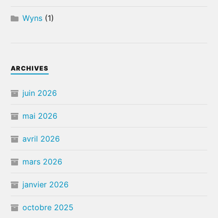
Wyns
(1)
ARCHIVES
juin 2026
mai 2026
avril 2026
mars 2026
janvier 2026
octobre 2025