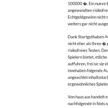
100000 �. Ein nueve E
angewandten risikofrei
Echtgeldgewinn nicht m
weiters gar nicht ausg
Dank Startguthaben-Ma
nicht eher als three �
risikofreies Testen. De
Spielern bietet, etlic
auffuhren, frei sic sie
innehaben folgende Au
ungeachtet inhaltsstar
ergewohnliches Spielerl
Von haus aus handelt 
nachfolgende in Slots o