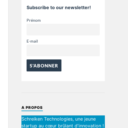
Subscribe to our newsletter!
Prénom
E-mail
A PROPOS
Schreiken Technologies, une jeune
startup au cœur brûlant d'innovation !