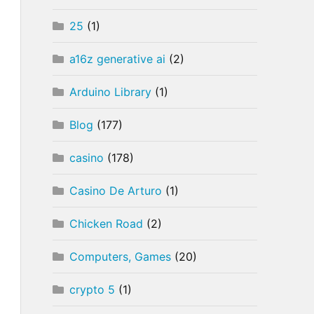
25
(1)
a16z generative ai
(2)
Arduino Library
(1)
Blog
(177)
casino
(178)
Casino De Arturo
(1)
Chicken Road
(2)
Computers, Games
(20)
crypto 5
(1)