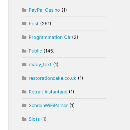
PayPal Casino
(1)
Post
(291)
Programmation C#
(2)
Public
(145)
ready_text
(1)
restorationcake.co.uk
(1)
Retrait Instantané
(1)
SchreinWiFiParser
(1)
Slots
(1)