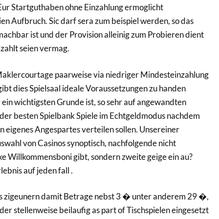
ur Startguthaben ohne Einzahlung ermoglicht
en Aufbruch. Sic darf sera zum beispiel werden, so das
achbar ist und der Provision alleinig zum Probieren dient
ezahlt seien vermag.
klercourtage paarweise via niedriger Mindesteinzahlung
 gibt dies Spielsaal ideale Voraussetzungen zu handen
r ein wichtigsten Grunde ist, so sehr auf angewandten
he der besten Spielbank Spiele im Echtgeldmodus nachdem
 ein eigenes Angespartes verteilen sollen. Unsereiner
swahl von Casinos synoptisch, nachfolgende nicht
ke Willkommensboni gibt, sondern zweite geige ein au?
ebnis auf jeden fall .
es zigeunern damit Betrage nebst 3 � unter anderem 29 �,
der stellenweise beilaufig as part of Tischspielen eingesetzt