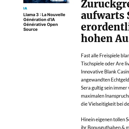
Zuruckgre
IA
aufwarts 
Llama 3 : La Nouvelle
Génération d’IA
erordent
Générative Open
Source
hohen Au
Fast alle Freispiele bl
Tischspiele oder Are l
Innovative Blank Casin
angewandten Echtgeldb
Sera gultig sein imme
maximalen Inanspruchn
die Vielseitigkeit bei
Hinein eigenen tollen 
ihr Bonusguthaben & 