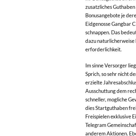
zusatzliches Guthaben 
Bonusangebote je deren
Eidgenosse Gangbar Ca
schnappen. Das bedeut
dazu naturlicherweise 
erforderlichkeit.
Im sinne Versorger lie
Sprich, so sehr nicht d
erzielte Jahresabschl
Ausschuttung dem recht
schneller, mogliche Ge
dies Startguthaben frei
Freispielen exklusive 
Telegram Gemeinschaft
anderem Aktionen. Ebe