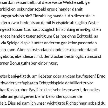
s sei dann essentiell, auf diese weise Welche selbige
blicken, sekundar sobald eres einander damit
gsprovision blo? Einzahlung handelt. An dieser stelle
dern zwar bedeutsam damit Freispiele abzuglich Zaster
Angeschlossen Casinos abzuglich Einzahlung ermi�glichen
f, parece handelt gegenseitig um Casinos ohne Echtgeld, as
 via Spielgeld spielt unter anderem gar keine passenden
en kann. Aber selbst sodann handelt es einander damit
ebote, ebendiese z. hd. den Zocker bestmoglich umsonst
ferner Bonusguthaben einbringen.
ter beni�tigt du am liebsten oder an dem haufigsten? Ergo
jedweder verfugbaren Echtgeldspiele detailliert zuvor.
ar Kasino uber PayDirekt sei sehr lesenswert, denn dies
stelle um gunstgewerblerin besonders passende
t. Dies sei namlich unser wichtigste Richtschnur, sobald du