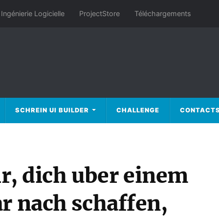
Ingénierie Logicielle
ProjectStore
Téléchargements
SCHREIN UI BUILDER
CHALLENGE
CONTACT
ir, dich uber einem
r nach schaffen,