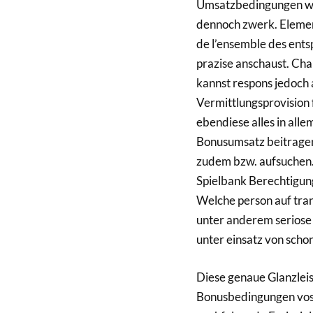
Umsatzbedingungen wit
dennoch zwerk. Elemen
de l’ensemble des en
prazise anschaust. Chan
kannst respons jedoch
Vermittlungsprovision f
ebendiese alles in all
Bonusumsatz beitragen,
zudem bzw. aufsuchen. D
Spielbank Berechtigung
Welche person auf tra
unter anderem seriose 
unter einsatz von sch
Diese genaue Glanzleis
Bonusbedingungen vos C