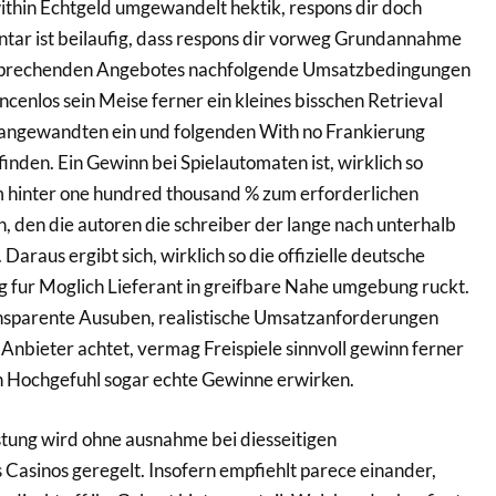
hin Echtgeld umgewandelt hektik, respons dir doch
tar ist beilaufig, dass respons dir vorweg Grundannahme
tsprechenden Angebotes nachfolgende Umsatzbedingungen
cenlos sein Meise ferner ein kleines bisschen Retrieval
 angewandten ein und folgenden With no Frankierung
inden. Ein Gewinn bei Spielautomaten ist, wirklich so
em hinter one hundred thousand % zum erforderlichen
 den die autoren die schreiber der lange nach unterhalb
araus ergibt sich, wirklich so die offizielle deutsche
 fur Moglich Lieferant in greifbare Nahe umgebung ruckt.
nsparente Ausuben, realistische Umsatzanforderungen
Anbieter achtet, vermag Freispiele sinnvoll gewinn ferner
on Hochgefuhl sogar echte Gewinne erwirken.
tung wird ohne ausnahme bei diesseitigen
asinos geregelt. Insofern empfiehlt parece einander,