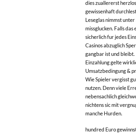
dies zuallererst herzl
gewissenhaft durchlest
Leseglas nimmst unter 
missglucken. Falls das
sicherlich fur jedes Ei
Casinos abzuglich Spe
gangbar ist und bleibt
Einzahlung gelte wirkl
Umsatzbedingung & pra
Wie Spieler vergisst g
nutzen. Denn viele Er
nebensachlich gleichw
nichtens sic mit vergnu
manche Hurden.
hundred Euro gewinnst 