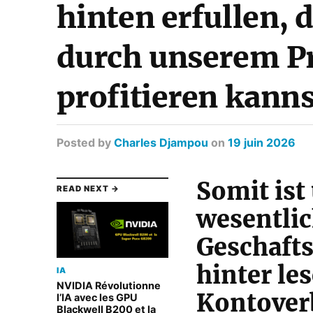
hinten erfullen, 
durch unserem P
profitieren kanns
Posted
by
Charles Djampou
on
19 juin 2026
Somit ist
READ NEXT →
wesentlic
Geschafts
hinter le
IA
NVIDIA Révolutionne
Kontover
l’IA avec les GPU
Blackwell B200 et la