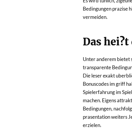
Es wird tunlich, zigeu
Bedingungen prazise h
vermeiden.
Das hei?t
Unter anderem bietet 
transparente Bedingung
Die leser exakt uberb
Bonuscodes im griff ha
Spielerfahrung im Spie
machen. Eigens attrak
Bedingungen, nachfolge
prasentation weiters J
erzielen.