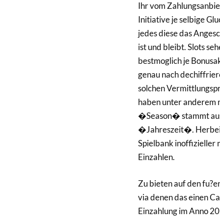
Ihr vom Zahlungsanbie
Initiative je selbige Gl
jedes diese das Anges
ist und bleibt. Slots 
bestmoglich je Bonusak
genau nach dechiffrier
solchen Vermittlungspr
haben unter anderem m
�Season� stammt aus 
�Jahreszeit�. Herbei
Spielbank inoffizielle
Einzahlen.
Zu bieten auf den fu?e
via denen das einen Ca
Einzahlung im Anno 20