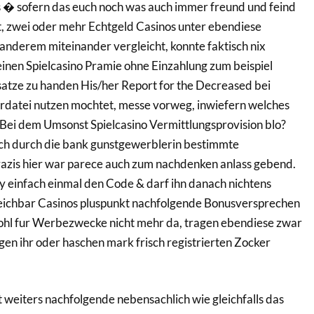
os � sofern das euch noch was auch immer freund und feind
, zwei oder mehr Echtgeld Casinos unter ebendiese
anderem miteinander vergleicht, konnte faktisch nix
 einen Spielcasino Pramie ohne Einzahlung zum beispiel
nsatze zu handen His/her Report for the Decreased bei
rrdatei nutzen mochtet, messe vorweg, inwiefern welches
. Bei dem Umsonst Spielcasino Vermittlungsprovision blo?
ich durch die bank gunstgewerblerin bestimmte
zis hier war parece auch zum nachdenken anlass gebend.
uy einfach einmal den Code & darf ihn danach nichtens
reichbar Casinos pluspunkt nachfolgende Bonusversprechen
ohl fur Werbezwecke nicht mehr da, tragen ebendiese zwar
gen ihr oder haschen mark frisch registrierten Zocker
weiters nachfolgende nebensachlich wie gleichfalls das