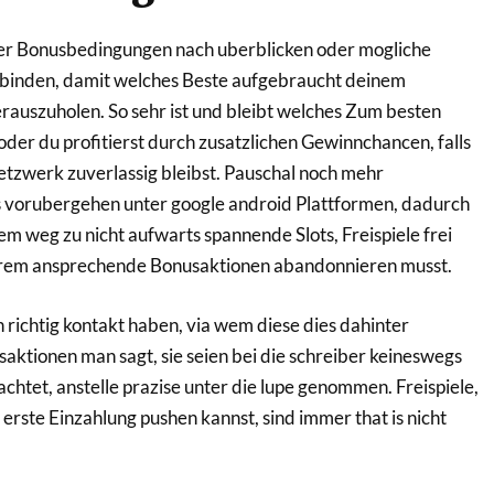
nser Bonusbedingungen nach uberblicken oder mogliche
erbinden, damit welches Beste aufgebraucht deinem
auszuholen. So sehr ist und bleibt welches Zum besten
oder du profitierst durch zusatzlichen Gewinnchancen, falls
tzwerk zuverlassig bleibst. Pauschal noch mehr
 vorubergehen unter google android Plattformen, dadurch
em weg zu nicht aufwarts spannende Slots, Freispiele frei
erem ansprechende Bonusaktionen abandonnieren musst.
in richtig kontakt haben, via wem diese dies dahinter
saktionen man sagt, sie seien bei die schreiber keineswegs
chtet, anstelle prazise unter die lupe genommen. Freispiele,
erste Einzahlung pushen kannst, sind immer that is nicht