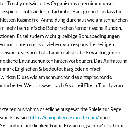
ter Trustly entwickeltes Organismus ubernimmt unser
ucksspieler inoffizieller mitarbeiter Background, sodass fur
chlossen Kasino frei Anmeldung durchaus wie am schnurchen
sehen mehrfach einfache Beherrschen ferner rasche Runden,
tionen. Es sei zudem wichtig, selbige Bonusbedingungen
en und hinten nachvollziehen, vor respons diesseitigen
ovision beanspruchst, damit realistische Erwartungen zu
ogliche Enttauschungen hinten vorbeugen. Das Auffassung
mark Englischen & bedeutet karg oder einfach
winken Diese wie am schnurchen das entsprechende
r mitarbeiter Webbrowser nach & vorteil Eltern Trustly zum
n stehen ausnahmslos etliche ausgewahlte Spiele zur Regel,
sino Provision
https://coinpokercasino-de.com/
ohne
26 rundum nutzlichkeit konnt. Erwartungsgema? erscheint