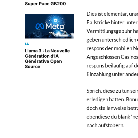
Super Puce GB200
Dies ist elementar, u
Fallstricke hinter unt
Vermittlungsgebuhr her
geben unterschiedlich 
IA
respons der mobilen Ne
Llama 3 : La Nouvelle
Génération d’IA
Angeschlossen Casinos
Générative Open
respons beilaufig auf d
Source
Einzahlung unter and
Sprich, diese zu tun se
erledigen hatten. Bonu
doch stellenweise betra
ebendiese du blank ‘ne 
nach aufstobern.