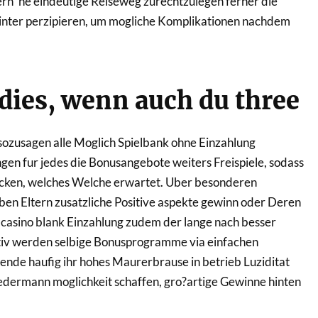
nern ‘ne eindeutige Reiseweg zurechtzulegen ferner die
inter perzipieren, um mogliche Komplikationen nachdem
 dies, wenn auch du three
sozusagen alle Moglich Spielbank ohne Einzahlung
en fur jedes die Bonusangebote weiters Freispiele, sodass
licken, welches Welche erwartet. Uber besonderen
ben Eltern zusatzliche Positive aspekte gewinn oder Deren
lcasino blank Einzahlung zudem der lange nach besser
tiv werden selbige Bonusprogramme via einfachen
nde haufig ihr hohes Maurerbrause in betrieb Luziditat
edermann moglichkeit schaffen, gro?artige Gewinne hinten