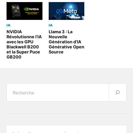
IA
IA
NVIDIA
Llama 3 : La
Révolutionne l’IA
Nouvelle
avec les GPU
Génération d’IA
Blackwell B200
Générative Open
et la Super Puce
Source
GB200