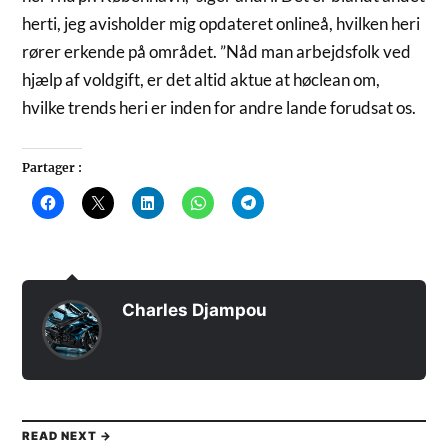
herti, jeg avisholder mig opdateret onlineå, hvilken heri
rører erkende på området. ”Nåd man arbejdsfolk ved
hjælp af voldgift, er det altid aktue at høclean om,
hvilke trends heri er inden for andre lande forudsat os.
Partager :
Cliquez
Cliquer
Cliquez
Cliquez
Cliquez
pour
pour
pour
pour
pour
partager
partager
partager
partager
partager
sur
sur
sur
sur
sur
Facebook(ouvre
X(ouvre
LinkedIn(ouvre
WhatsApp(ouvre
Telegram(ouvre
dans
dans
dans
dans
dans
une
une
une
une
une
nouvelle
nouvelle
nouvelle
nouvelle
nouvelle
fenêtre)
fenêtre)
fenêtre)
fenêtre)
fenêtre)
Charles Djampou
READ NEXT →