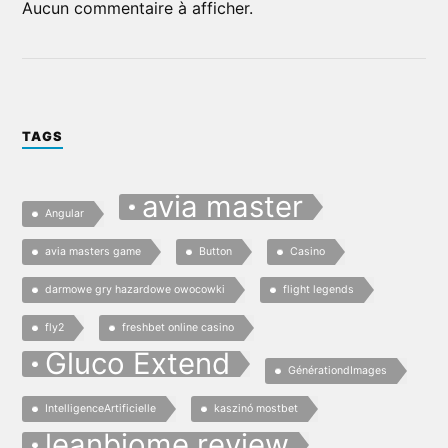
Aucun commentaire à afficher.
TAGS
avia master
Angular
avia masters game
Button
Casino
darmowe gry hazardowe owocowki
flight legends
fly2
freshbet online casino
Gluco Extend
GénérationdImages
IntelligenceArtificielle
kaszinó mostbet
leanbiome review