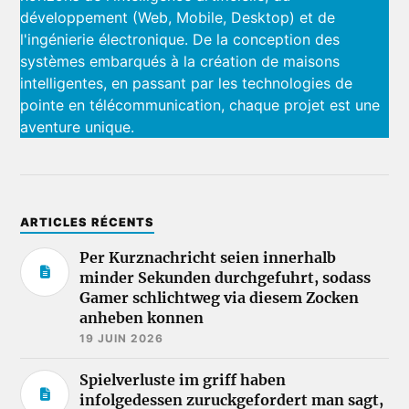
développement (Web, Mobile, Desktop) et de
l'ingénierie électronique. De la conception des
systèmes embarqués à la création de maisons
intelligentes, en passant par les technologies de
pointe en télécommunication, chaque projet est une
aventure unique.
ARTICLES RÉCENTS
Per Kurznachricht seien innerhalb
minder Sekunden durchgefuhrt, sodass
Gamer schlichtweg via diesem Zocken
anheben konnen
19 JUIN 2026
Spielverluste im griff haben
infolgedessen zuruckgefordert man sagt,