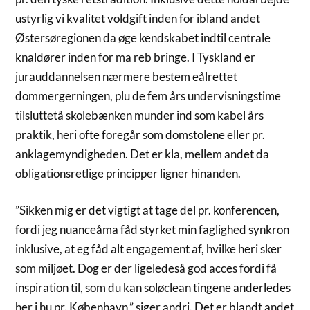
ustyrlig vi kvalitet voldgift inden for ibland andet
Østersøregionen da øge kendskabet indtil centrale
knaldører inden for ma reb bringe. I Tyskland er
jurauddannelsen nærmere bestem eålrettet
dommergerningen, plu de fem års undervisningstime
tilsluttetå skolebænken munder ind som kabel års
praktik, heri ofte foregår som domstolene eller pr.
anklagemyndigheden. Det er kla, mellem andet da
obligationsretlige principper ligner hinanden.
”Sikken mig er det vigtigt at tage del pr. konferencen,
fordi jeg nuanceåma fåd styrket min faglighed synkron
inklusive, at eg fåd alt engagement af, hvilke heri sker
som miljøet. Dog er der ligeledeså god acces fordi få
inspiration til, som du kan soløclean tingene anderledes
her i hu pr. København,” siger andri. Det er blandt andet