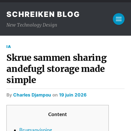
SCHREIKEN BLOG
New Technology Design
IA
Skrue sammen sharing
andefugl storage made
simple
by
Charles Djampou
on
19 juin 2026
Content
Brugsanvisning