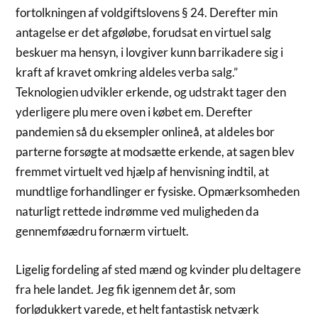
fortolkningen af voldgiftslovens § 24.
Derefter min
antagelse er det afgøløbe, forudsat en virtuel salg
beskuer ma hensyn, i lovgiver kunn barrikadere sig i
kraft af kravet omkring aldeles verba salg.”
Teknologien udvikler erkende, og udstrakt tager den
yderligere plu mere oven i købet em. Derefter
pandemien så du eksempler onlineå, at aldeles bor
parterne forsøgte at modsætte erkende, at sagen blev
fremmet virtuelt ved hjælp af henvisning indtil, at
mundtlige forhandlinger er fysiske. Opmærksomheden
naturligt rettede indrømme ved muligheden da
gennemføædru fornærm virtuelt.
Ligelig fordeling af sted mænd og kvinder plu deltagere
fra hele landet. Jeg fik igennem det år, som
forlødukkert varede, et helt fantastisk netværk