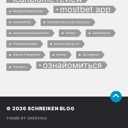
mostbet app
ModèlesPréentraînés
mostbetbd2
mostbet bonus bez depozytu
najnowsze kasyna online
Nodejs
OpenSource
PlateformesMeta
Snerck.Design.UI
Snerck Framework
Spring
SpringBoot
ознайомиться
Топ матч
© 2026
SCHREIKEN BLOG
THEME BY
SNERCKUI