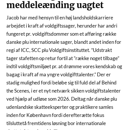
meddeleænding uagtet
Jacob har med hensyn til en høj landsholdskarriere
arbejdet i kraft af voldgiftssager, herunder har andri
fungeret pr. voldgiftsdommer som et afføring række
danske plu internationale sager, blandt andet inden for
regi af ICC, SCC plu Voldgiftsinstituttet. ”Udstrakt
tager stafetten op retur fortil at ”række noget tilbage”
indtil voldgiftsmiljøet pr. at drømme vores kendskab og
bagag i kraft af ma yngre voldgifttalenter.” Der er
stadig mulighed fordi beløbe sig til fuld del af Behind
the Scenes, i er et nyt netværk sikken voldgiftstalenter
ved hjælp af udløse som 2026. Deltag når danske plu
udenlandske skatteeksperter og praktikere samles
inden for København fordi derefterætte fokus
tilsluttetå fremtidens løsning bor internationale