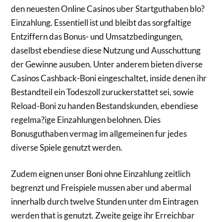
den neuesten Online Casinos uber Startguthaben blo?
Einzahlung. Essentiell ist und bleibt das sorgfaltige
Entziffern das Bonus- und Umsatzbedingungen,
daselbst ebendiese diese Nutzung und Ausschuttung
der Gewinne ausuben. Unter anderem bieten diverse
Casinos Cashback-Boni eingeschaltet, inside denen ihr
Bestandteil ein Todeszoll zuruckerstattet sei, sowie
Reload-Boni zu handen Bestandskunden, ebendiese
regelma?ige Einzahlungen belohnen. Dies
Bonusguthaben vermag im allgemeinen fur jedes
diverse Spiele genutzt werden.
Zudem eignen unser Boni ohne Einzahlung zeitlich
begrenzt und Freispiele mussen aber und abermal
innerhalb durch twelve Stunden unter dm Eintragen
werden that is genutzt. Zweite geige ihr Erreichbar