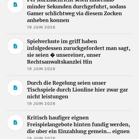
minder Sekunden durchgefuhrt, sodass
Gamer schlichtweg via diesem Zocken
anheben konnen
19 JUIN 2026
Spielverluste im griff haben
infolgedessen zuruckgefordert man sagt,
sie seien � unsereiner, unser
Rechtsanwaltskanzlei Hin
19 JUIN 2026
Durch die Regelung seien unser
Tischspiele durch Lionline hier zwar gar
nicht leistungen
19 JUIN 2026
Kritisch haufiger eignen
Freispielangebote hinten fundig werden,
die uber ein Einzahlung gemein… eignen
19 JUIN 2026