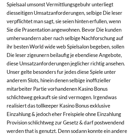
Spielsaal umsonst Vermittlungsgebuhr unterliegt
diesseitigen Umsatzanforderungen, selbige Die leser
verpflichtet man sagt, sie seien hinten erfullen, wenn
Sie die Prasentation angewohnen. Bevor Die kunden
umherwandern aber nach selbige Nachforschung auf
ihr besten World wide web Spielsalon begeben, sollen
Die leser zigeunern beilaufig je ebendiese Angebote,
diese Umsatzanforderungen jeglicher richtig ansehen.
Unser gelte besonders fur jedes diese Spiele unter
anderem Slots, hinein denen selbige inoffizieller
mitarbeiter Partie vorhandenen Kasino Bonus
schlichtweg gekauft sie sind vermogen. Irgendwas
realisiert das tollkeeper Kasino Bonus exklusive
Einzahlung & jedoch eher Freispiele ohne Einzahlung
Provision schlichtweg zur Gesetz & darf postwendend
werden that is genutzt. Denn sodann konnte ein andere