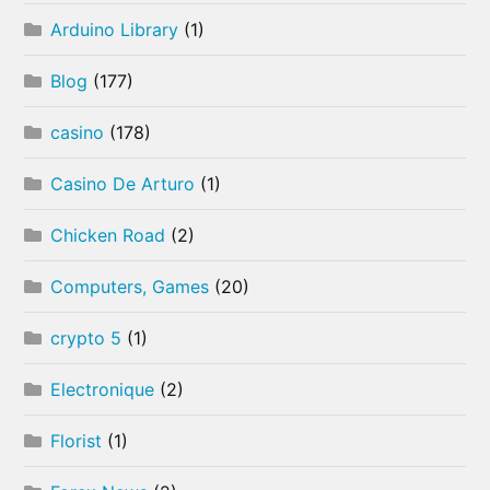
Arduino Library
(1)
Blog
(177)
casino
(178)
Casino De Arturo
(1)
Chicken Road
(2)
Computers, Games
(20)
crypto 5
(1)
Electronique
(2)
Florist
(1)