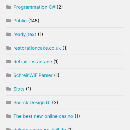
Programmation C#
(2)
Public
(145)
ready_text
(1)
restorationcake.co.uk
(1)
Retrait Instantané
(1)
SchreinWiFiParser
(1)
Slots
(1)
Snerck.Design.UI
(3)
The best new online casino
(1)
tickets-saarburg-kell.de
(1)