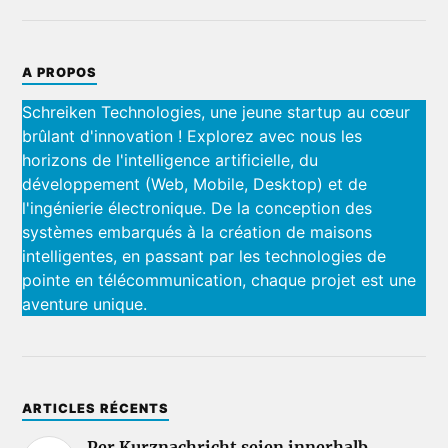
A PROPOS
Schreiken Technologies, une jeune startup au cœur
brûlant d'innovation ! Explorez avec nous les
horizons de l'intelligence artificielle, du
développement (Web, Mobile, Desktop) et de
l'ingénierie électronique. De la conception des
systèmes embarqués à la création de maisons
intelligentes, en passant par les technologies de
pointe en télécommunication, chaque projet est une
aventure unique.
ARTICLES RÉCENTS
Per Kurznachricht seien innerhalb