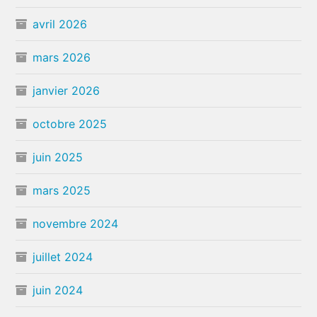
avril 2026
mars 2026
janvier 2026
octobre 2025
juin 2025
mars 2025
novembre 2024
juillet 2024
juin 2024