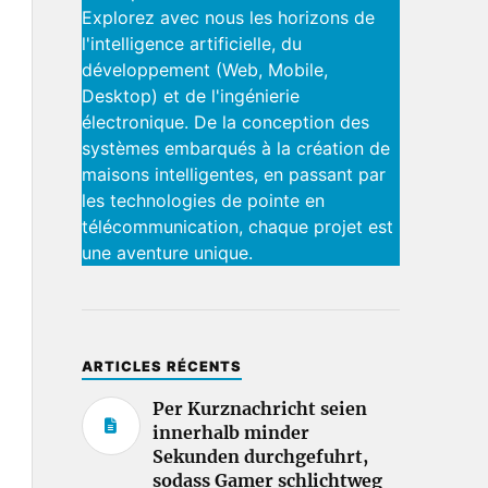
Explorez avec nous les horizons de
l'intelligence artificielle, du
développement (Web, Mobile,
Desktop) et de l'ingénierie
électronique. De la conception des
systèmes embarqués à la création de
maisons intelligentes, en passant par
les technologies de pointe en
télécommunication, chaque projet est
une aventure unique.
ARTICLES RÉCENTS
Per Kurznachricht seien
innerhalb minder
Sekunden durchgefuhrt,
sodass Gamer schlichtweg