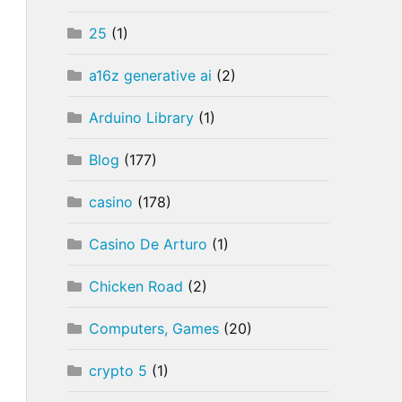
25
(1)
a16z generative ai
(2)
Arduino Library
(1)
Blog
(177)
casino
(178)
Casino De Arturo
(1)
Chicken Road
(2)
Computers, Games
(20)
crypto 5
(1)