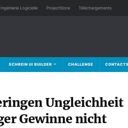
Ingénierie Logicielle
ProjectStore
Téléchargements
SCHREIN UI BUILDER
CHALLENGE
CONTACT
geringen Ungleichheit
ger Gewinne nicht