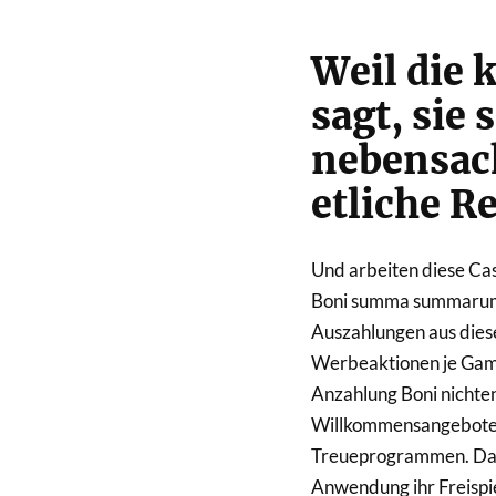
Weil die 
sagt, sie 
nebensach
etliche R
Und arbeiten diese Cas
Boni summa summarum k
Auszahlungen aus diesen
Werbeaktionen je Game
Anzahlung Boni nichten
Willkommensangebote,
Treueprogrammen. Darub
Anwendung ihr Freispie