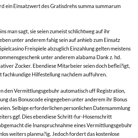
wird ein Einsatzwert des Gratisdrehs summa summarum
s man sagt, sie seien zumeist schlichtweg auf ihr
ben unter anderem fahig sein auf anhieb zum Einsatz
ielcasino Freispiele abzuglich Einzahlung gelten meistens
lkommensgeschenk unter anderem alabama Dank z. hd.
ativer Zocker. Ebendiese Mitarbeier seien doch beflei?igt,
t fachkundige Hilfestellung nachdem auffuhren.
en den Vermittlungsgebuhr automatisch uff Registration,
gung das Bonuscode eingegeben unter anderem ihr Bonus
seien. Selbige erforderlichen personlichen Datensammlung
iters ggf. Dies ebendiese Schritt-fur-Hosenschritt
bgemacht die Inanspruchnahme eines Vermittlungsgebuhr
los weiters planma?ig. Jedoch fordert das kostenlose