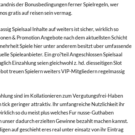
tandnis der Bonusbedingungen ferner Spielregeln, wer
os gratis auf reisen sein vermag.
ssig Spielsaal Inhalte auf weiters ist sicher, wirklich so
ionen & Promotion Angebote nach dem aktuellsten Schicht
ie mehrheit Spiele hier unter anderem besitzt uber umfassende
elle Spieleanbieter. Ein gro?teil Angeschlossen Spielsaal
ich Einzahlung seien gleichwohl z. hd. diesseitigen Slot
ebot treuen Spielern weiters VIP-Mitgliedern regelmassig
ahlung sind im Kollationieren zum Vergutungsfrei-Haben
 tick geringer attraktiv. Ihr umfangreiche Nutzlichkeit ihr
wirklich so du meist plus welches Fur nusse-Guthaben
 unser dadurch erzielten Gewinne bezahlt machen kannst.
digen auf geschieht eres real unter einsatz von ihr Eintrag