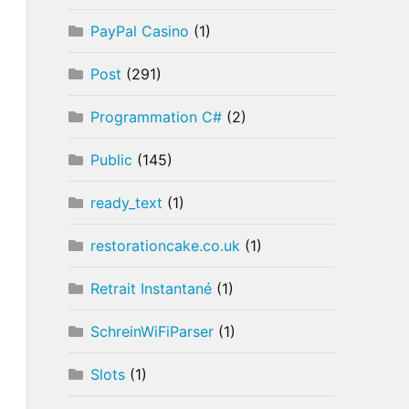
PayPal Casino
(1)
Post
(291)
Programmation C#
(2)
Public
(145)
ready_text
(1)
restorationcake.co.uk
(1)
Retrait Instantané
(1)
SchreinWiFiParser
(1)
Slots
(1)