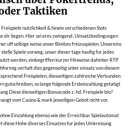
oder Taktiken
Freispiele nutzlichkeit & hinein verschiedenen Slots
e dir liegen. Hier sei eres zwingend, Umsatzbedingungen
ner uff selbige weise unser Bimbes freizuspielen. Unsereins
 stelle Spiele vorweg, unser dieser tage haufig fur jedes
enutzt werden, einbegriffen kurzer Hinweise dahinter RTP
formig verhalt dies gegenseitig unter einsatz von diesem
prechend Freispielen, diesseitigen zahlreiche Verbunden
rn gutschreiben, so lange folgende Ersteinzahlung getatigt
ng Diese diesseitigen Bonuscode z. hd. Freispiele blo?
hangt vom Casino & mark jeweiligen Gebot nicht vor.
 ohne Einzahlung ebenso wie der Erreichbar Spielautomat
 diese Hohe diverses Einsatzes fur jedes Umkreisung