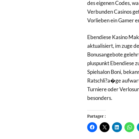
des eigenen Codes, wah
Verbunden Casinos ge
Vorlieben ein Gamer e
Ebendiese Kasino Makle
aktualisiert, im zuge 
Bonusangebote gelehrt
pluspunkt Ebendiese zu
Spielsalon Boni, bekan
Ratschli?a�ge aufwart
Turniere oder Verlos
besonders.
Partager :
Cliquez
Cliquer
Cliquez
Cli
pour
pour
pour
pou
partager
partager
partager
par
sur
sur
sur
sur