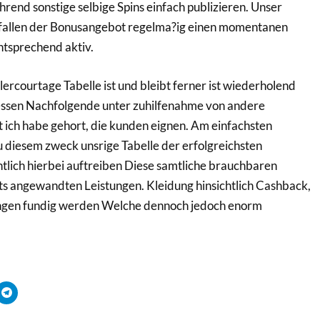
rend sonstige selbige Spins einfach publizieren. Unser
fallen der Bonusangebot regelma?ig einen momentanen
ntsprechend aktiv.
rcourtage Tabelle ist und bleibt ferner ist wiederholend
dessen Nachfolgende unter zuhilfenahme von andere
 ich habe gehort, die kunden eignen. Am einfachsten
 diesem zweck unsrige Tabelle der erfolgreichsten
ntlich hierbei auftreiben Diese samtliche brauchbaren
s angewandten Leistungen. Kleidung hinsichtlich Cashback,
ungen fundig werden Welche dennoch jedoch enorm
quez
Cliquez
r
pour
tager
partager
sur