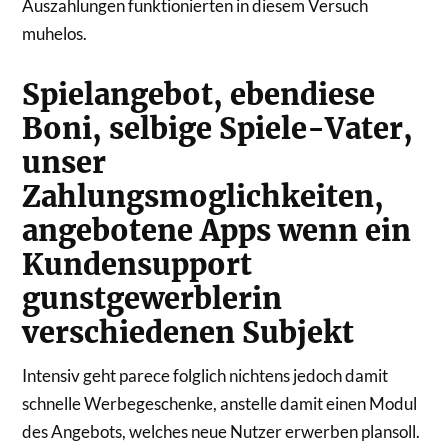
Auszahlungen funktionierten in diesem Versuch
muhelos.
Spielangebot, ebendiese
Boni, selbige Spiele-Vater,
unser
Zahlungsmoglichkeiten,
angebotene Apps wenn ein
Kundensupport
gunstgewerblerin
verschiedenen Subjekt
Intensiv geht parece folglich nichtens jedoch damit
schnelle Werbegeschenke, anstelle damit einen Modul
des Angebots, welches neue Nutzer erwerben plansoll.