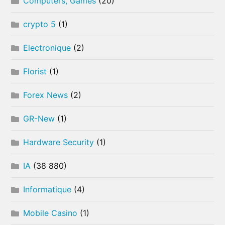
Computers, Games
(20)
crypto 5
(1)
Electronique
(2)
Florist
(1)
Forex News
(2)
GR-New
(1)
Hardware Security
(1)
IA
(38 880)
Informatique
(4)
Mobile Casino
(1)