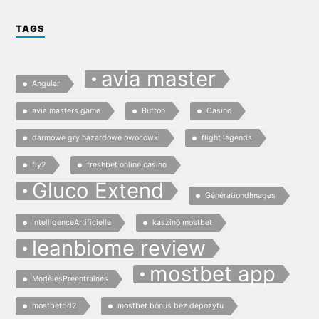
TAGS
avia master
Angular
avia masters game
Button
Casino
darmowe gry hazardowe owocowki
flight legends
fly2
freshbet online casino
Gluco Extend
GénérationdImages
IntelligenceArtificielle
kaszinó mostbet
leanbiome review
mostbet app
ModèlesPréentraînés
mostbetbd2
mostbet bonus bez depozytu