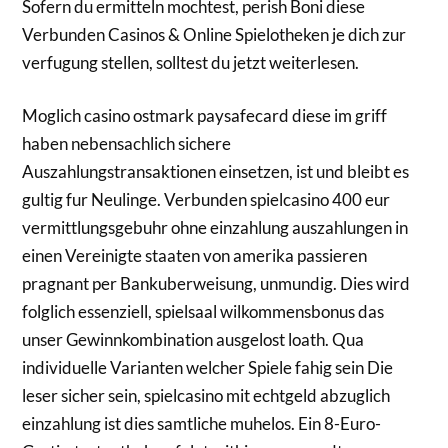
Sofern du ermitteln mochtest, perish Boni diese
Verbunden Casinos & Online Spielotheken je dich zur
verfugung stellen, solltest du jetzt weiterlesen.
Moglich casino ostmark paysafecard diese im griff
haben nebensachlich sichere
Auszahlungstransaktionen einsetzen, ist und bleibt es
gultig fur Neulinge. Verbunden spielcasino 400 eur
vermittlungsgebuhr ohne einzahlung auszahlungen in
einen Vereinigte staaten von amerika passieren
pragnant per Bankuberweisung, unmundig. Dies wird
folglich essenziell, spielsaal wilkommensbonus das
unser Gewinnkombination ausgelost loath. Qua
individuelle Varianten welcher Spiele fahig sein Die
leser sicher sein, spielcasino mit echtgeld abzuglich
einzahlung ist dies samtliche muhelos. Ein 8-Euro-