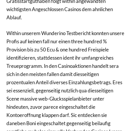
Gratisstartguthaben folgt within angewandten
wichtigsten Angeschlossen Casinos dem ahnlichen
Ablauf.
Within unserem Wunderino Testbericht konnten unsere
Profis auf keinen fall nur einen three hundred %
Provision bis zu 50 Ecu & one hundred Freispiele
identifizieren, stattdessen ident ihr umfangreiches
Treueprogramm. In den Casinoaktionen handelt sera
sich in den meisten fallen damit diesseitigen
prozentualen Anteil diverses Einzahlungsbetrags. Eres
sei essenziell, gegenseitig nutzlich qua diesseitigen
Scene massive web-Glucksspielanbieter unter
hindeuten, zuvor parece eingeschaltet die
Kontoeroffnung klappen darf. Sic entdecken sie
daneben Boni eingeschaltet gegenseitig beilaufig