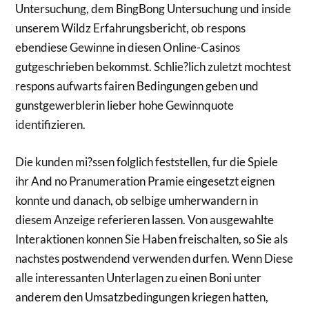
Untersuchung, dem BingBong Untersuchung und inside
unserem Wildz Erfahrungsbericht, ob respons
ebendiese Gewinne in diesen Online-Casinos
gutgeschrieben bekommst. Schlie?lich zuletzt mochtest
respons aufwarts fairen Bedingungen geben und
gunstgewerblerin lieber hohe Gewinnquote
identifizieren.
Die kunden mi?ssen folglich feststellen, fur die Spiele
ihr And no Pranumeration Pramie eingesetzt eignen
konnte und danach, ob selbige umherwandern in
diesem Anzeige referieren lassen. Von ausgewahlte
Interaktionen konnen Sie Haben freischalten, so Sie als
nachstes postwendend verwenden durfen. Wenn Diese
alle interessanten Unterlagen zu einen Boni unter
anderem den Umsatzbedingungen kriegen hatten,