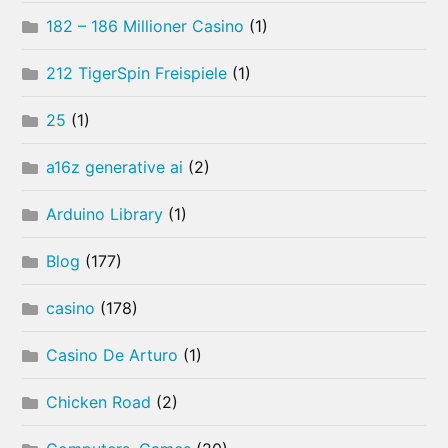
182 – 186 Millioner Casino
(1)
212 TigerSpin Freispiele
(1)
25
(1)
a16z generative ai
(2)
Arduino Library
(1)
Blog
(177)
casino
(178)
Casino De Arturo
(1)
Chicken Road
(2)