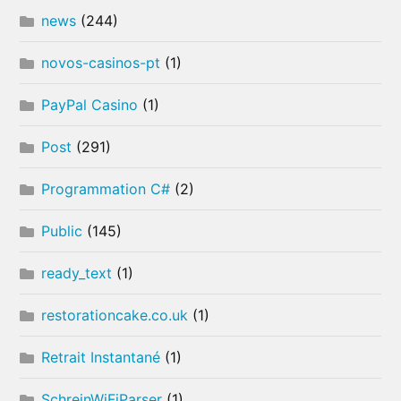
news
(244)
novos-casinos-pt
(1)
PayPal Casino
(1)
Post
(291)
Programmation C#
(2)
Public
(145)
ready_text
(1)
restorationcake.co.uk
(1)
Retrait Instantané
(1)
SchreinWiFiParser
(1)