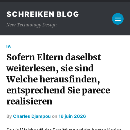
SCHREIKEN BLOG
New Technology Design
IA
Sofern Eltern daselbst
weiterlesen, sie sind
Welche herausfinden,
entsprechend Sie parece
realisieren
by
Charles Djampou
on
19 juin 2026