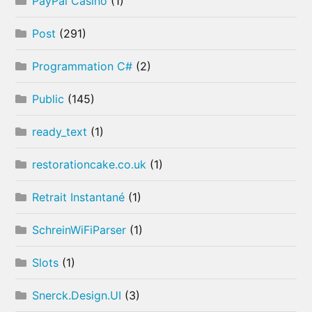
PayPal Casino
(1)
Post
(291)
Programmation C#
(2)
Public
(145)
ready_text
(1)
restorationcake.co.uk
(1)
Retrait Instantané
(1)
SchreinWiFiParser
(1)
Slots
(1)
Snerck.Design.UI
(3)