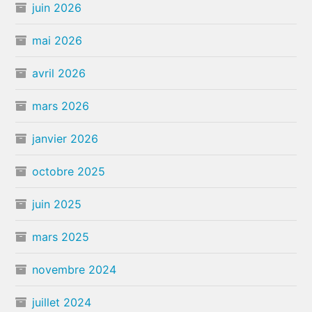
juin 2026
mai 2026
avril 2026
mars 2026
janvier 2026
octobre 2025
juin 2025
mars 2025
novembre 2024
juillet 2024