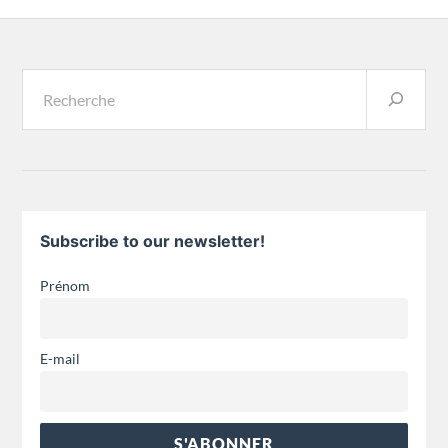
Subscribe to our newsletter!
Prénom
E-mail