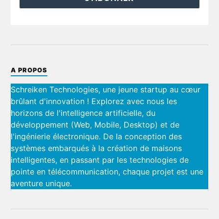
A PROPOS
Schreiken Technologies, une jeune startup au cœur
brûlant d'innovation ! Explorez avec nous les
horizons de l'intelligence artificielle, du
développement (Web, Mobile, Desktop) et de
l'ingénierie électronique. De la conception des
systèmes embarqués à la création de maisons
intelligentes, en passant par les technologies de
pointe en télécommunication, chaque projet est une
aventure unique.