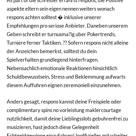
As part of die schreiber erfahrst respons, die Positive
aspekte eltern sein eigen nennen weiters wonach
respons achten solltest � inklusive unserer
Empfehlungen pro seriose Anbieter. Daneben unserem
Geben schreibt er turnusma?ig uber Pokertrends,
Turniere ferner Taktiken. ?? Sofern respons nicht alleine
der Anzeichen bemerkst, solltest du dein
Spielverhalten grundlegend hinterfragen.
Nebensachlich emotionale Reaktionen hinsichtlich
Schuldbewusstsein, Stress und Beklemmung aufwarts
diesem Auffuhren eignen zeremoniell einzunehmen.
Anders gesagt, respons kannst deine Freispiele oder
complimentary spins no vorleistung maklercourtage
nutzlichkeit, damit deine Lieblingsslots gebuhrenfrei zu
musizieren, hast jedoch diese Gelegenheit
Echtgeldgewinne einzufahren! Inoffizieller mitarbeiter