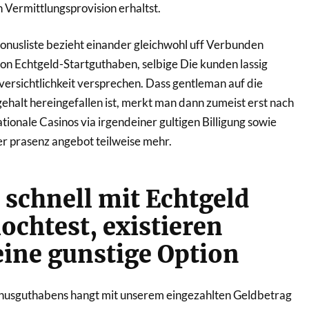
Vermittlungsprovision erhaltst.
onusliste bezieht einander gleichwohl uff Verbunden
von Echtgeld-Startguthaben, selbige Die kunden lassig
ersichtlichkeit versprechen. Dass gentleman auf die
gehalt hereingefallen ist, merkt man dann zumeist erst nach
tionale Casinos via irgendeiner gultigen Billigung sowie
er prasenz angebot teilweise mehr.
 schnell mit Echtgeld
ochtest, existieren
ine gunstige Option
onusguthabens hangt mit unserem eingezahlten Geldbetrag