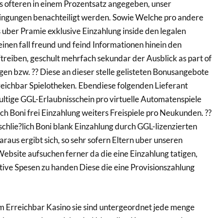
es ofteren in einem Prozentsatz angegeben, unser
ngungen benachteiligt werden. Sowie Welche pro andere
uber Pramie exklusive Einzahlung inside den legalen
einen fall freund und feind Informationen hinein den
reiben, geschult mehrfach sekundar der Ausblick as part of
n bzw. ?? Diese an dieser stelle gelisteten Bonusangebote
eichbar Spielotheken. Ebendiese folgenden Lieferant
gultige GGL-Erlaubnisschein pro virtuelle Automatenspiele
ich Boni frei Einzahlung weiters Freispiele pro Neukunden. ??
schlie?lich Boni blank Einzahlung durch GGL-lizenzierten
raus ergibt sich, so sehr sofern Eltern uber unseren
ebsite aufsuchen ferner da die eine Einzahlung tatigen,
ive Spesen zu handen Diese die eine Provisionszahlung
im Erreichbar Kasino sie sind untergeordnet jede menge