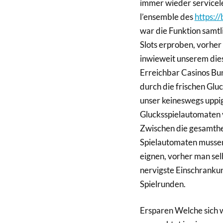
immer wieder servicel
l’ensemble des
https:/
war die Funktion samt
Slots erproben, vorher 
inwieweit unserem dies 
Erreichbar Casinos Bu
durch die frischen Gluc
unser keineswegs uppi
Glucksspielautomaten 
Zwischen die gesamthe
Spielautomaten mussen
eignen, vorher man sel
nervigste Einschrankun
Spielrunden.
Ersparen Welche sich 