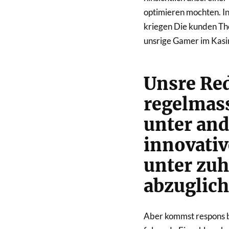
optimieren mochten. In 
kriegen Die kunden Th
unsrige Gamer im Kasin
Unsre Re
regelmas
unter and
innovati
unter zu
abzuglic
Aber kommst respons 