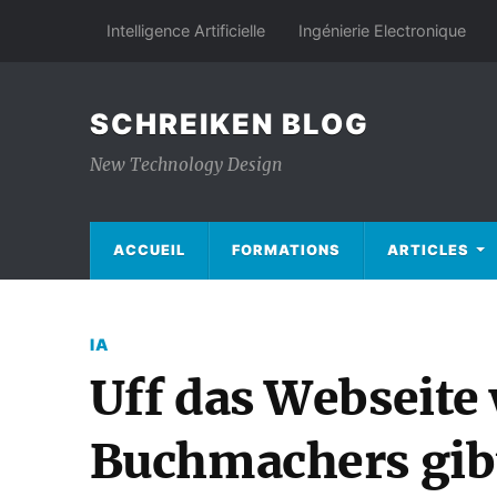
Intelligence Artificielle
Ingénierie Electronique
SCHREIKEN BLOG
New Technology Design
ACCUEIL
FORMATIONS
ARTICLES
IA
Uff das Webseite
Buchmachers gibt