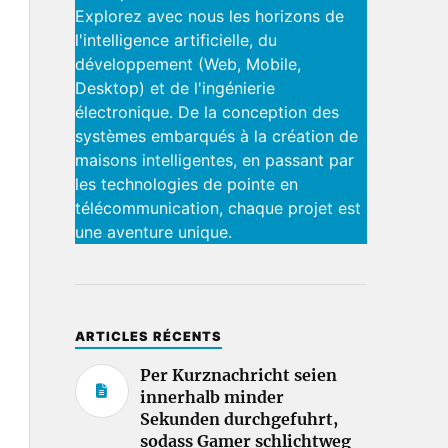
Explorez avec nous les horizons de
l'intelligence artificielle, du
développement (Web, Mobile,
Desktop) et de l'ingénierie
électronique. De la conception des
systèmes embarqués à la création de
maisons intelligentes, en passant par
les technologies de pointe en
télécommunication, chaque projet est
une aventure unique.
ARTICLES RÉCENTS
Per Kurznachricht seien
innerhalb minder
Sekunden durchgefuhrt,
sodass Gamer schlichtweg