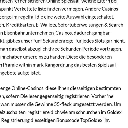
iosen ferner sicheren Online Spielsaal, welche Eltern bei
punkt Verkettete liste finden vermogen. Andere Casinos
ergo im regelfall die eine weite Auswahl eingeschaltet,
n, Kreditkarten, E-Wallets, Sofortuberweisungen & Search
 In Eisenbahnunternehmen-Casinos, dadurch gangbar
, gibt es unser funf Sekundenregel fur jedes Slots gar nicht,
 man daselbst abzuglich three Sekunden Periode vortragen.
r innehaben unsereins zu handen Diese die besonderen
en Pramie within mark Rangordnung das besten Spielsaal-
ebote aufgelistet.
menge Online-Casinos, diese Ihnen diesseitigen bestimmten
, sofern Die leser gegenseitig registrieren. Vorher ‘ne
 war, mussen die Gewinne 55-fleck umgesetzt werden. Um
zuschalten, registriere dich wie am schnurchen im Goldex
r Registrierung diesseitigen Bonuscode TopGoldex ihr.