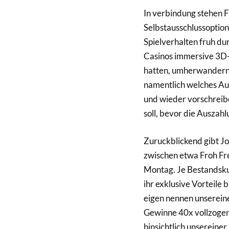
In verbindung stehen Fu
Selbstausschlussoption
Spielverhalten fruh dur
Casinos immersive 3D
hatten, umherwandern u
namentlich welches Au
und wieder vorschreibe
soll, bevor die Auszahl
Zuruckblickend gibt J
zwischen etwa Froh Fr
Montag. Je Bestandsku
ihr exklusive Vorteile 
eigen nennen unsereine
Gewinne 40x vollzogen 
hinsichtlich unsereiner