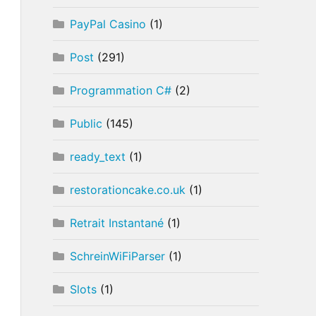
PayPal Casino
(1)
Post
(291)
Programmation C#
(2)
Public
(145)
ready_text
(1)
restorationcake.co.uk
(1)
Retrait Instantané
(1)
SchreinWiFiParser
(1)
Slots
(1)