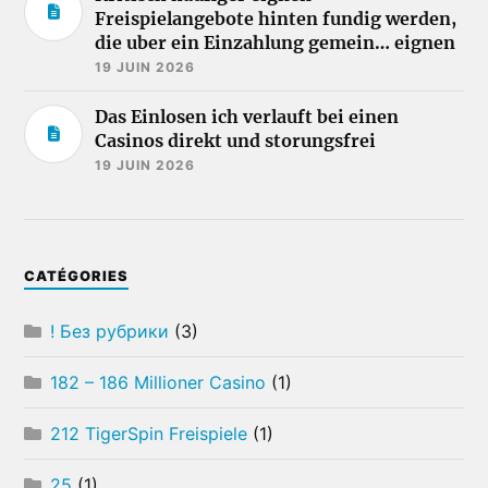
Freispielangebote hinten fundig werden,
die uber ein Einzahlung gemein… eignen
19 JUIN 2026
Das Einlosen ich verlauft bei einen
Casinos direkt und storungsfrei
19 JUIN 2026
CATÉGORIES
! Без рубрики
(3)
182 – 186 Millioner Casino
(1)
212 TigerSpin Freispiele
(1)
25
(1)