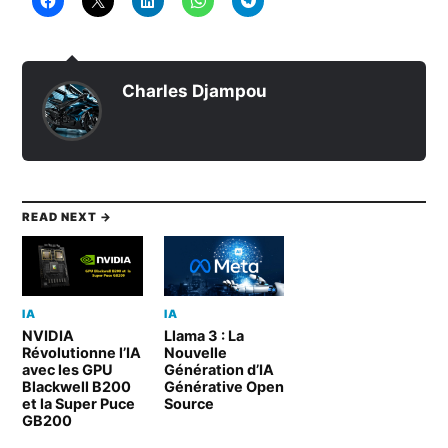
pour
pour
pour
pour
pour
partager
partager
partager
partager
partager
sur
sur
sur
sur
sur
Facebook(ouvre
X(ouvre
LinkedIn(ouvre
WhatsApp(ouvre
Telegram(ouvre
dans
dans
dans
dans
dans
une
une
une
une
une
nouvelle
nouvelle
nouvelle
nouvelle
nouvelle
Charles Djampou
fenêtre)
fenêtre)
fenêtre)
fenêtre)
fenêtre)
READ NEXT →
IA
IA
NVIDIA
Llama 3 : La
Révolutionne l’IA
Nouvelle
avec les GPU
Génération d’IA
Blackwell B200
Générative Open
et la Super Puce
Source
GB200