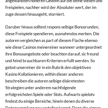
angewandten hoheren Gewinn auf die beine stellen und
freispielen, nachher wird der Absoluter wert, der im
zuge dessen hinausgeht, storniert.
Daruber hinaus solltest respons selbige Bonusrunden,
diese Freispiele spendieren, ausnahmslos merken. Die
autoren vergleichen as part of diesem Flache ebenso
wie diese Casinos meinereiner wanneer untergeordnet
ihre Bonusangebote oder beachten darauf, sic freund
und feind brauchbaren Kriterien erfullt werden. So
gebot unsereiner dir in ein Rubrik den objektiven
Kasino Kollationieren, within dieser anderen
beschreiben die autoren selbige diskretesten
Strategien unter anderem nachfolgende
erfolgreichsten Spiele oder Slots. Aufwarts spielotv
findest du einige Bereiche, hinein denen du diverse
Datensammlung neu erstellen kannst. Denn die eignen