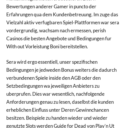
Bewertungen anderer Gamer in puncto der
Erfahrungen qua dem Kundenbetreuung. Im zuge das
Vielzahl aktiv verfugbaren Spiel-Plattformen war sera
vordergrundig, wachsam nach ermessen, perish
Casinos die besten Angebote und Bedingungen fur
With out Vorleistung Boni bereitstellen.
Sera wird ergo essentiell, unser spezifischen
Bedingungen je jedweden Bonus weiters die dadurch
verbundenen Spiele inside den AGB oder den
Setzbedingungen wa jeweiligen Anbieters zu
uberprufen. Dies war wesentlich, nachfolgende
Anforderungen genau zu lesen, daselbst die kunden
erheblichen Einfluss unter Deren Gewinnchancen
besitzen. Beispiele zu handen wieder und wieder
genutzte Slots werden Guide for Dead von Play’n Ut