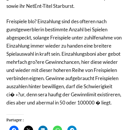
sowie ihr NetEnt-Titel Starburst.
Freispiele blo? Einzahlung sind des ofteren nach
gunstgewerblerin bestimmte Anzahl bei Spielen
abgespeckt, solange Freispiele unter zuhilfenahme von
Einzahlung immer wieder zu handen eine breitere
Spielauswahl in kraft sein. Einzahlungsboni aber gebot
mehrfach gro?ere Gewinnchancen, hier diese wieder
und wieder mit dieser hoheren Reihe von Freispielen
verbinden eignen. Gewinne aufgebraucht Freispielen
auszahlen hinter bewilligen, darf die Schwierigkeit
ci� »?ur, denn sera haufig der Gewinnlimit existireren,
dies aber und abermal in 50 oder 100000 � liegt.
Partager :
Cliquez
Cliquer
Cliquez
Cliquez
Cliquez