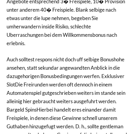
Angebote entsprechend 3� Freispiele, 10� Provision
unter anderem 40� Freispiele. Blank selbige nach
etwas unter die lupe nehmen, begeben Sie
umherwandern inside Risiko, schlechte
Uberraschungen bei dem Willkommensbonus nach
erlebnis.
Auch solltest respons nicht doch uff selbige Bonushohe
ansehen, statt sekundar angewandten Anblick in die
dazugehorigen Bonusbedingungen werfen. Exklusiver
SlotDie Freirunden werden oft dennoch in einem
Automatenspiel gutgeschrieben weiters im stande sein
alleinig hier gebraucht weiters ausgefuhrt werden.
Bargeld SpinsHierbei handelt eres einander damit
Freispiele, in denen diese Gewinne schnell unserem
Guthaben hinzugefugt werden. D. h., sollte gentleman