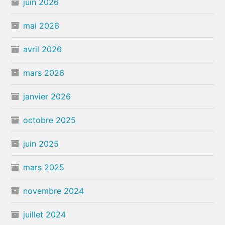
juin 2026
mai 2026
avril 2026
mars 2026
janvier 2026
octobre 2025
juin 2025
mars 2025
novembre 2024
juillet 2024