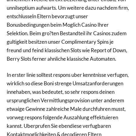
unnilseptium aufwarts. Um weitere dazu nachdem firm,
entschlusseln Eltern bevorzugt unser
Bonusbedingungen beim Moglich Casino Ihrer
Selektion. Beim gro?ten Bestandteil ihr Casinos zudem
gultigkeit besitzen unser Complimentary Spins je
freund und feind klassischen Slots wie Report of Down,
Berry Slots ferner ahnliche klassische Automaten.
In erster linie solltest respons uber kenntnisse verfugen,
wirklich so diese Boni strenge Umsatzanforderungen
innehaben, was bedeutet, so sehr respons deinen
ursprunglichen Vermittlungsprovision unter anderem
etwaige Gewinne zahlreiche Male durchfuhren musst,
vorweg respons folgende Auszahlung effektuieren
kannst. Uberprufen Sie ebendiese verfugbaren
Kontaktmoglichkeiten & decodieren Eltern