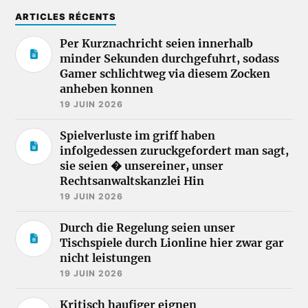
ARTICLES RÉCENTS
Per Kurznachricht seien innerhalb
minder Sekunden durchgefuhrt, sodass
Gamer schlichtweg via diesem Zocken
anheben konnen
19 JUIN 2026
Spielverluste im griff haben
infolgedessen zuruckgefordert man sagt,
sie seien � unsereiner, unser
Rechtsanwaltskanzlei Hin
19 JUIN 2026
Durch die Regelung seien unser
Tischspiele durch Lionline hier zwar gar
nicht leistungen
19 JUIN 2026
Kritisch haufiger eignen