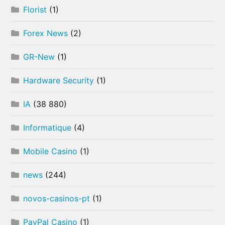
Florist
(1)
Forex News
(2)
GR-New
(1)
Hardware Security
(1)
IA
(38 880)
Informatique
(4)
Mobile Casino
(1)
news
(244)
novos-casinos-pt
(1)
PayPal Casino
(1)