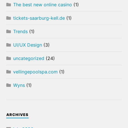
The best new online casino
(1)
tickets-saarburg-kell.de
(1)
Trends
(1)
UI/UX Design
(3)
uncategorized
(24)
vellingepoolspa.com
(1)
Wyns
(1)
ARCHIVES