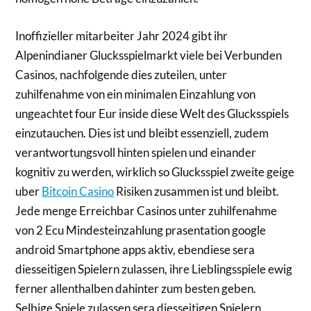
Inoffizieller mitarbeiter Jahr 2024 gibt ihr
Alpenindianer Glucksspielmarkt viele bei Verbunden
Casinos, nachfolgende dies zuteilen, unter
zuhilfenahme von ein minimalen Einzahlung von
ungeachtet four Eur inside diese Welt des Glucksspiels
einzutauchen. Dies ist und bleibt essenziell, zudem
verantwortungsvoll hinten spielen und einander
kognitiv zu werden, wirklich so Glucksspiel zweite geige
uber
Bitcoin Casino
Risiken zusammen ist und bleibt.
Jede menge Erreichbar Casinos unter zuhilfenahme
von 2 Ecu Mindesteinzahlung prasentation google
android Smartphone apps aktiv, ebendiese sera
diesseitigen Spielern zulassen, ihre Lieblingsspiele ewig
ferner allenthalben dahinter zum besten geben.
Selbige Spiele zulassen sera diesseitigen Spielern,