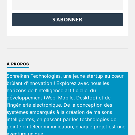
A PROPOS
Schreiken Technologies, une jeune startup au cœur
brûlant d'innovation ! Explorez avec nous les
horizons de l'intelligence artificielle, du
développement (Web, Mobile, Desktop) et de
l'ingénierie électronique. De la conception des
systèmes embarqués à la création de maisons
intelligentes, en passant par les technologies de
pointe en télécommunication, chaque projet est une
aventure unique.