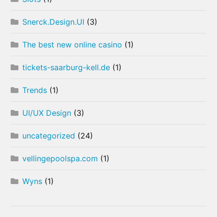
Snerck.Design.UI
(3)
The best new online casino
(1)
tickets-saarburg-kell.de
(1)
Trends
(1)
UI/UX Design
(3)
uncategorized
(24)
vellingepoolspa.com
(1)
Wyns
(1)