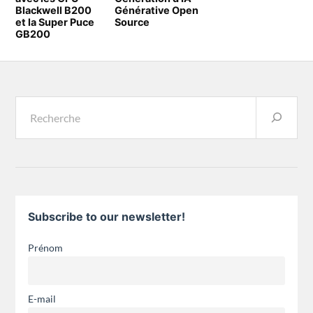
Blackwell B200
Générative Open
et la Super Puce
Source
GB200
Subscribe to our newsletter!
Prénom
E-mail