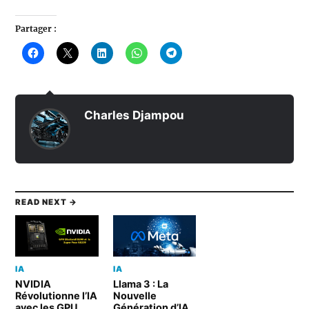
Partager :
Cliquez
Cliquer
Cliquez
Cliquez
Cliquez
pour
pour
pour
pour
pour
partager
partager
partager
partager
partager
sur
sur
sur
sur
sur
Facebook(ouvre
X(ouvre
LinkedIn(ouvre
WhatsApp(ouvre
Telegram(ouvre
dans
dans
dans
dans
dans
une
une
une
une
une
nouvelle
nouvelle
nouvelle
nouvelle
nouvelle
Charles Djampou
fenêtre)
fenêtre)
fenêtre)
fenêtre)
fenêtre)
READ NEXT →
IA
IA
NVIDIA
Llama 3 : La
Révolutionne l’IA
Nouvelle
avec les GPU
Génération d’IA