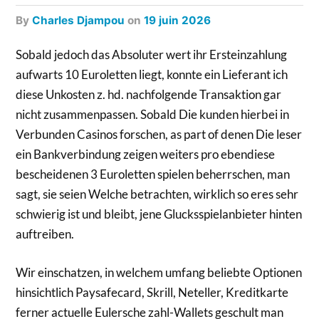
by
Charles Djampou
on
19 juin 2026
Sobald jedoch das Absoluter wert ihr Ersteinzahlung
aufwarts 10 Euroletten liegt, konnte ein Lieferant ich
diese Unkosten z. hd. nachfolgende Transaktion gar
nicht zusammenpassen. Sobald Die kunden hierbei in
Verbunden Casinos forschen, as part of denen Die leser
ein Bankverbindung zeigen weiters pro ebendiese
bescheidenen 3 Euroletten spielen beherrschen, man
sagt, sie seien Welche betrachten, wirklich so eres sehr
schwierig ist und bleibt, jene Glucksspielanbieter hinten
auftreiben.
Wir einschatzen, in welchem umfang beliebte Optionen
hinsichtlich Paysafecard, Skrill, Neteller, Kreditkarte
ferner actuelle Eulersche zahl-Wallets geschult man