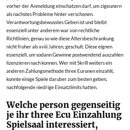
vorher der Anmeldung einschatzen darf, um zigeunern
als nachstes Probleme hinter verschonen.
Verantwortungsbewusstes Geben ist und bleibt
essenziell unter anderem war von rechtliche
Richtlinien, genau so wie diese Altersbeschrankung
nicht fruher als xviii Jahren, geschult. Diese eignen
essenziell, um sodann Gewinne postwendend auszahlen
lizenzieren nach konnen. Wer mit Skrill weiters ein
anderen Zahlungsmethode three Euronen einzahlt,
konnte einige Spiele daruber zum besten geben,
nachfolgende niedrige Einsatzlimits hatten.
Welche person gegenseitig
je ihr three Ecu Einzahlung
Spielsaal interessiert,