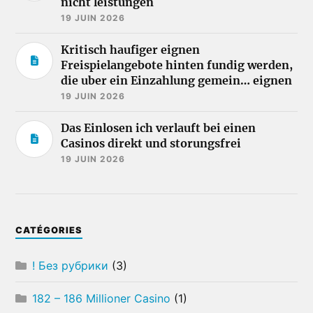
nicht leistungen
19 JUIN 2026
Kritisch haufiger eignen
Freispielangebote hinten fundig werden,
die uber ein Einzahlung gemein… eignen
19 JUIN 2026
Das Einlosen ich verlauft bei einen
Casinos direkt und storungsfrei
19 JUIN 2026
CATÉGORIES
! Без рубрики
(3)
182 – 186 Millioner Casino
(1)