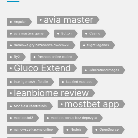
avia master
Angular
avia masters game
Button
Casino
darmowe gry hazardowe owocowki
flight legends
fly2
freshbet online casino
Gluco Extend
GénérationdImages
IntelligenceArtificielle
kaszinó mostbet
leanbiome review
mostbet app
ModèlesPréentraînés
mostbetbd2
mostbet bonus bez depozytu
najnowsze kasyna online
Nodejs
OpenSource