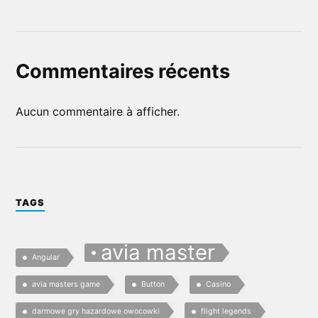
Commentaires récents
Aucun commentaire à afficher.
TAGS
avia master
Angular
avia masters game
Button
Casino
darmowe gry hazardowe owocowki
flight legends