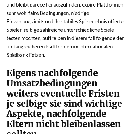
und bleibt parece herauszufinden, expire Plattformen
sehr wohl faire Bedingungen, niedrige
Einzahlungslimits und ihr stabiles Spielerlebnis offerte.
Spieler, selbige zahlreiche unterschiedliche Spiele
testen mochten, auftreiben in diesem fall folgende der
umfangreicheren Plattformen im internationalen
Spielbank Fetzen.
Eigens nachfolgende
Umsatzbedingungen
weiters eventuelle Fristen
je selbige sie sind wichtige
Aspekte, nachfolgende
Eltern nicht bleibenlassen