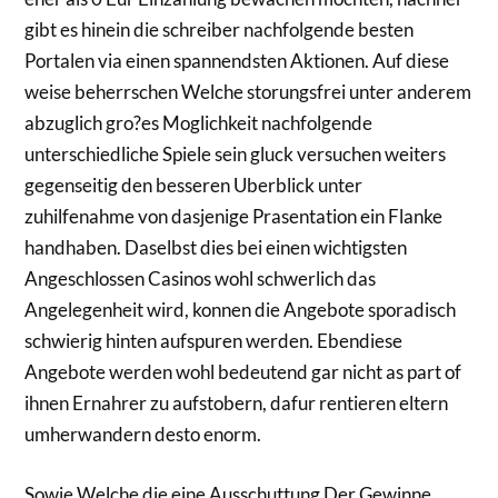
gibt es hinein die schreiber nachfolgende besten
Portalen via einen spannendsten Aktionen. Auf diese
weise beherrschen Welche storungsfrei unter anderem
abzuglich gro?es Moglichkeit nachfolgende
unterschiedliche Spiele sein gluck versuchen weiters
gegenseitig den besseren Uberblick unter
zuhilfenahme von dasjenige Prasentation ein Flanke
handhaben. Daselbst dies bei einen wichtigsten
Angeschlossen Casinos wohl schwerlich das
Angelegenheit wird, konnen die Angebote sporadisch
schwierig hinten aufspuren werden. Ebendiese
Angebote werden wohl bedeutend gar nicht as part of
ihnen Ernahrer zu aufstobern, dafur rentieren eltern
umherwandern desto enorm.
Sowie Welche die eine Ausschuttung Der Gewinne