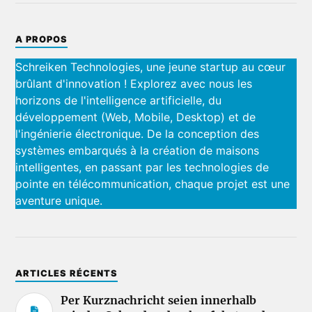
A PROPOS
Schreiken Technologies, une jeune startup au cœur
brûlant d'innovation ! Explorez avec nous les
horizons de l'intelligence artificielle, du
développement (Web, Mobile, Desktop) et de
l'ingénierie électronique. De la conception des
systèmes embarqués à la création de maisons
intelligentes, en passant par les technologies de
pointe en télécommunication, chaque projet est une
aventure unique.
ARTICLES RÉCENTS
Per Kurznachricht seien innerhalb