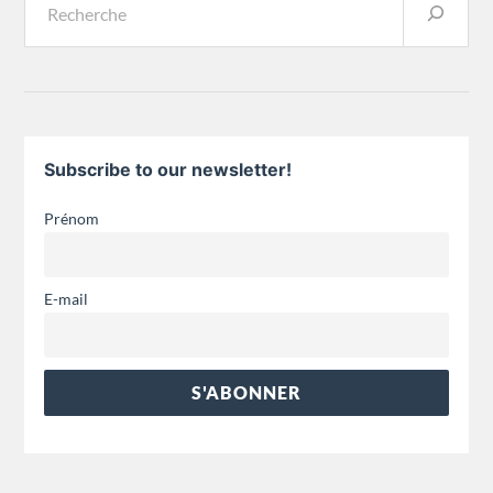
Subscribe to our newsletter!
Prénom
E-mail