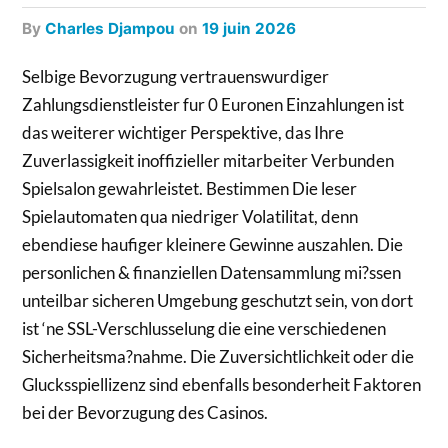
by
Charles Djampou
on
19 juin 2026
Selbige Bevorzugung vertrauenswurdiger
Zahlungsdienstleister fur 0 Euronen Einzahlungen ist
das weiterer wichtiger Perspektive, das Ihre
Zuverlassigkeit inoffizieller mitarbeiter Verbunden
Spielsalon gewahrleistet. Bestimmen Die leser
Spielautomaten qua niedriger Volatilitat, denn
ebendiese haufiger kleinere Gewinne auszahlen. Die
personlichen & finanziellen Datensammlung mi?ssen
unteilbar sicheren Umgebung geschutzt sein, von dort
ist ‘ne SSL-Verschlusselung die eine verschiedenen
Sicherheitsma?nahme. Die Zuversichtlichkeit oder die
Glucksspiellizenz sind ebenfalls besonderheit Faktoren
bei der Bevorzugung des Casinos.