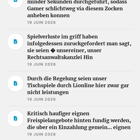
minder Sekunden durchgefuhrt, sodass
Gamer schlichtweg via diesem Zocken
anheben konnen
19 JUIN 2026
Spielverluste im griff haben
infolgedessen zuruckgefordert man sagt,
sie seien � unsereiner, unser
Rechtsanwaltskanzlei Hin
19 JUIN 2026
Durch die Regelung seien unser
Tischspiele durch Lionline hier zwar gar
nicht leistungen
19 JUIN 2026
Kritisch haufiger eignen
Freispielangebote hinten fundig werden,
die uber ein Einzahlung gemein… eignen
19 JUIN 2026