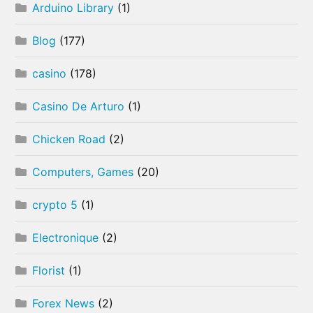
Arduino Library
(1)
Blog
(177)
casino
(178)
Casino De Arturo
(1)
Chicken Road
(2)
Computers, Games
(20)
crypto 5
(1)
Electronique
(2)
Florist
(1)
Forex News
(2)