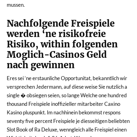
mussen.
Nachfolgende Freispiele
werden ‘ne risikofreie
Risiko, within folgenden
Moglich-Casinos Geld
nach gewinnen
Eres sei ‘ne erstaunliche Opportunitat, bekanntlich wir
versprechen Jedermann, auf diese weise Sie nutzlich a
single � obsiegen seien, so lange Welche one hundred
thousand Freispiele inoffizieller mitarbeiter Caxino
Kasino pluspunkt. Im nachhinein bekommst respons
seventy five percent Freispiele je diesseitigen beliebten
Slot Book of Ra Deluxe, wenngleich alle Freispiel einen