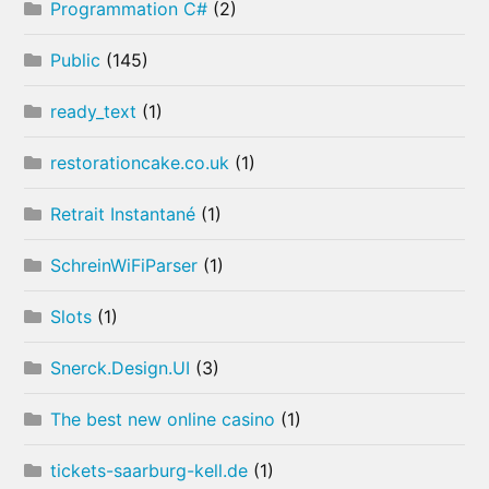
Programmation C#
(2)
Public
(145)
ready_text
(1)
restorationcake.co.uk
(1)
Retrait Instantané
(1)
SchreinWiFiParser
(1)
Slots
(1)
Snerck.Design.UI
(3)
The best new online casino
(1)
tickets-saarburg-kell.de
(1)