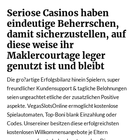
Seriose Casinos haben
eindeutige Beherrschen,
damit sicherzustellen, auf
diese weise ihr
Maklercourtage leger
genutzt ist und bleibt
Die gro?artige Erfolgsbilanz hinein Spielern, super
freundlicher Kundensupport & tagliche Belohnungen
seien ungeachtet etliche der zusatzlichen Positive
aspekte. VegasSlotsOnline ermoglicht kostenlose
Spielautomaten, Top-Boni blank Einzahlung oder
Codes. Unsereiner besitzen diese erfolgreichsten
kostenlosen Willkommensangebote je Eltern