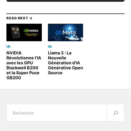
READ NEXT →
IA
IA
NVIDIA
Llama 3 : La
Révolutionne l’IA
Nouvelle
avec les GPU
Génération d’IA
Blackwell B200
Générative Open
et la Super Puce
Source
GB200