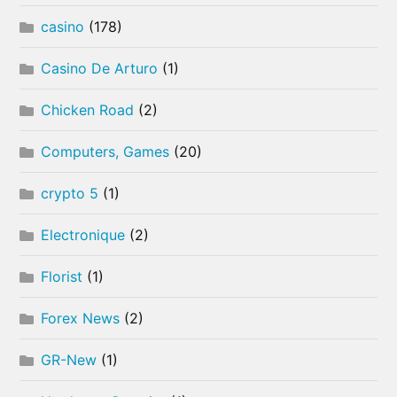
casino
(178)
Casino De Arturo
(1)
Chicken Road
(2)
Computers, Games
(20)
crypto 5
(1)
Electronique
(2)
Florist
(1)
Forex News
(2)
GR-New
(1)