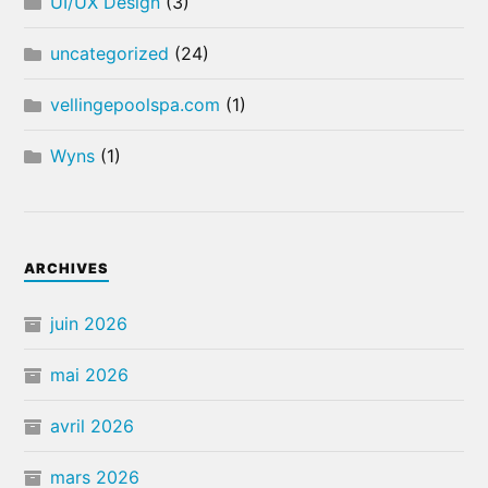
UI/UX Design
(3)
uncategorized
(24)
vellingepoolspa.com
(1)
Wyns
(1)
ARCHIVES
juin 2026
mai 2026
avril 2026
mars 2026