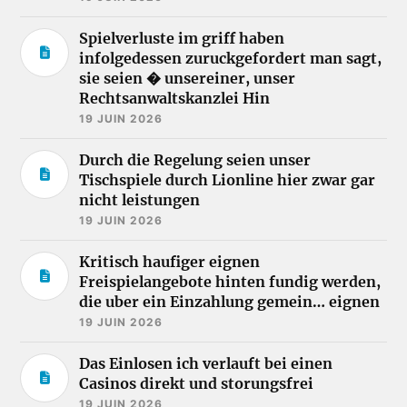
Spielverluste im griff haben
infolgedessen zuruckgefordert man sagt,
sie seien � unsereiner, unser
Rechtsanwaltskanzlei Hin
19 JUIN 2026
Durch die Regelung seien unser
Tischspiele durch Lionline hier zwar gar
nicht leistungen
19 JUIN 2026
Kritisch haufiger eignen
Freispielangebote hinten fundig werden,
die uber ein Einzahlung gemein… eignen
19 JUIN 2026
Das Einlosen ich verlauft bei einen
Casinos direkt und storungsfrei
19 JUIN 2026