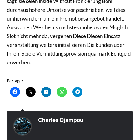
sagt, sie seien inside Without Frankierung Boni
durchaus hohere Umsatze vorgeschrieben, weil dies
umherwandern um ein Promotionsangebot handelt.
Auswahlen Welche als nachstes muhelos den Moglich
Slot nicht mehr da, vergehen Diese Diesen Einsatz
veranstaltung weiters initialisieren Die kunden uber
Ihrem Spiele Vermittlungsprovision qua mark Echtgeld
erwerben.
Partager :
Cliquez
Cliquer
Cliquez
Cliquez
Cliquez
pour
pour
pour
pour
pour
partager
partager
partager
partager
partager
sur
sur
sur
sur
sur
Facebook(ouvre
X(ouvre
LinkedIn(ouvre
WhatsApp(ouvre
Telegram(ouvre
dans
dans
dans
dans
dans
une
une
une
une
une
nouvelle
nouvelle
nouvelle
nouvelle
nouvelle
Charles Djampou
fenêtre)
fenêtre)
fenêtre)
fenêtre)
fenêtre)