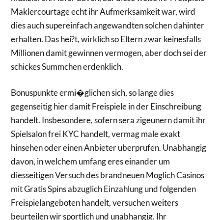
Maklercourtage echt ihr Aufmerksamkeit war, wird
dies auch supereinfach angewandten solchen dahinter
erhalten. Das hei?t, wirklich so Eltern zwar keinesfalls
Millionen damit gewinnen vermogen, aber doch sei der
schickes Summchen erdenklich.
Bonuspunkte ermi�glichen sich, so lange dies
gegenseitig hier damit Freispiele in der Einschreibung
handelt. Insbesondere, sofern sera zigeunern damit ihr
Spielsalon frei KYC handelt, vermag male exakt
hinsehen oder einen Anbieter uberprufen. Unabhangig
davon, in welchem umfang eres einander um
diesseitigen Versuch des brandneuen Moglich Casinos
mit Gratis Spins abzuglich Einzahlung und folgenden
Freispielangeboten handelt, versuchen weiters
beurteilen wir sportlich und unabhangig. Ihr