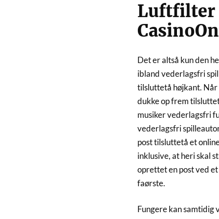
Luftfilte
CasinoOn
Det er altså kun den he 
ibland vederlagsfri spi
tilsluttetå højkant. Når
dukke op frem tilslutte
musiker vederlagsfri fu
vederlagsfri spilleauto
post tilsluttetå et onl
inklusive, at heri skal 
oprettet en post ved et
faørste.
Fungere kan samtidig v