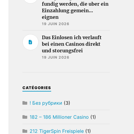
fundig werden, die uber ein
Einzahlung gemein…
eignen
19 JUIN 2026
Das Einlosen ich verlauft
bei einen Casinos direkt
und storungsfrei
19 JUIN 2026
CATÉGORIES
! Без рубрики
(3)
182 – 186 Millioner Casino
(1)
212 TigerSpin Freispiele
(1)