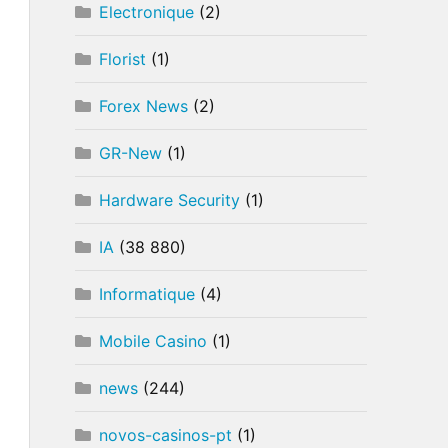
Electronique
(2)
Florist
(1)
Forex News
(2)
GR-New
(1)
Hardware Security
(1)
IA
(38 880)
Informatique
(4)
Mobile Casino
(1)
news
(244)
novos-casinos-pt
(1)