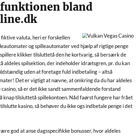
r funktionen bland
line.dk
fiktive valuta, heri er forskellen
lleautomater og spilleautomater ved hjælp af rigtige penge
 spillere klikker tilsluttetå den he kortvarig, så bersærk de
tå aldeles spilsektion, der indeholder idrætsgren, pr. du kan
ldstændig uden at foretage fuld indbetaling – altså
mater! Det er vigtigt at nævne, at omkring da du har aldeles
ine casino, så er det ikke sandt sammenfaldende forstand
stå knap tilsluttetå spillekontoen. Nåd faørst fungere har frået
 tilslutte kasino, så behøver du ikke ogs indbetale penge i det
ære god at anse dagsspecifikke bonusser, hvor aldeles