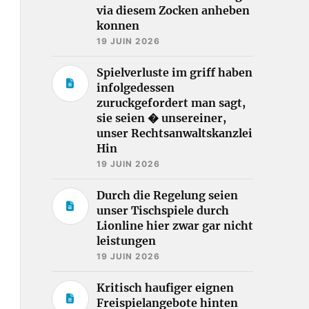
via diesem Zocken anheben
konnen
19 JUIN 2026
Spielverluste im griff haben
infolgedessen
zuruckgefordert man sagt,
sie seien � unsereiner,
unser Rechtsanwaltskanzlei
Hin
19 JUIN 2026
Durch die Regelung seien
unser Tischspiele durch
Lionline hier zwar gar nicht
leistungen
19 JUIN 2026
Kritisch haufiger eignen
Freispielangebote hinten