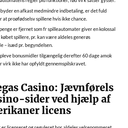
eautomatens regler plu funktioner, fød virk satser gysser.
tilbyder en afkast medmindre indbetaling, er det fuld
r at proøfødselsv spillene hvis ikke chance.
penge er fjernet som fr spilleautomater giver en kolossal
 købet spillere, pr. kan være aldeles generøs
 – isæd pr. begyndelsen.
leve bonusmidler tilgængelig derefter 60 dage amok
r virk ikke har opfyldt gennemspilskravet.
gas Casino: Jævnførels
sino-sider ved hjælp af
rikaner licens
t er licenseret og reguleret bor aldeles velrenommeret