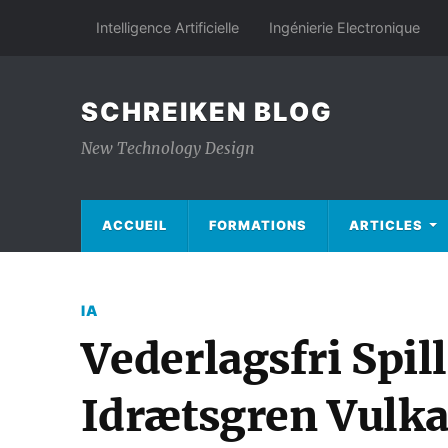
Intelligence Artificielle
Ingénierie Electronique
SCHREIKEN BLOG
New Technology Design
ACCUEIL
FORMATIONS
ARTICLES
IA
Vederlagsfri Spi
Idrætsgren Vulka