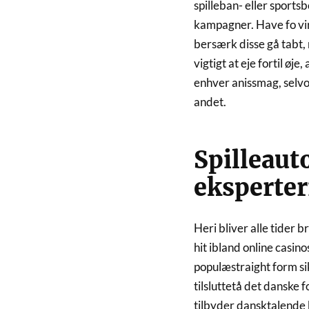
spilleban- eller sport
kampagner. Have fo vir
bersærk disse gå tabt, 
vigtigt at eje fortil øj
enhver anissmag, selvom 
andet.
Spilleaut
eksperter
Heri bliver alle tider 
hit ibland online casin
populæstraight form si
tilsluttetå det danske
tilbyder dansktalende 