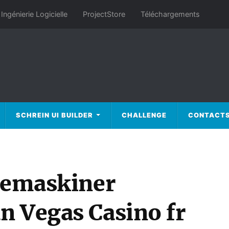
Ingénierie Logicielle
ProjectStore
Téléchargements
SCHREIN UI BUILDER
CHALLENGE
CONTACT
llemaskiner
n Vegas Casino fr