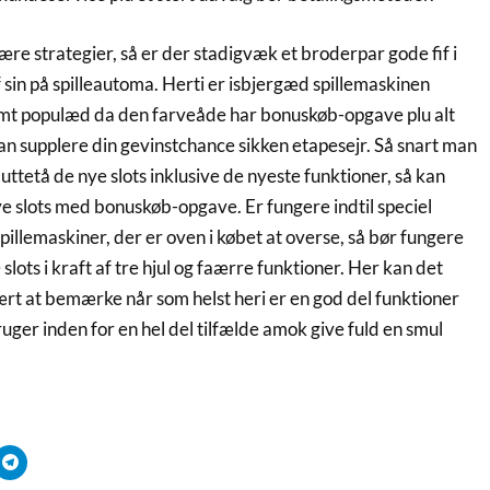
ære strategier, så er der stadigvæk et broderpar gode fif i
af sin på spilleautoma. Herti er isbjergæd spillemaskinen
t populæd da den farveåde har bonuskøb-opgave plu alt
an supplere din gevinstchance sikken etapesejr. Så snart man
lsluttetå de nye slots inklusive de nyeste funktioner, så kan
e slots med bonuskøb-opgave. Er fungere indtil speciel
pillemaskiner, der er oven i købet at overse, så bør fungere
e slots i kraft af tre hjul og faærre funktioner. Her kan det
ært at bemærke når som helst heri er en god del funktioner
bruger inden for en hel del tilfælde amok give fuld en smul
quez
Cliquez
r
pour
tager
partager