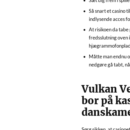
Sæt dig frem i spill
Så snart et casino 
indlysende acces fo
At risikoen da tabe 
fredsslutning oven i
hjægrammofonplade
Måtte man endnu op
nedgøre gå tabt, nå
Vulkan Ve
bor på ka
danskame
Sørg sikken, at casinoe