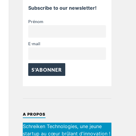
Subscribe to our newsletter!
Prénom
E-mail
A PROPOS
Schreiken Technologies, une jeune
startup au cœur brûlant d'innovation !