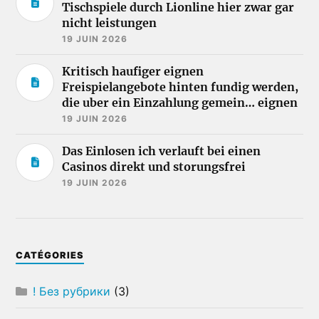
Tischspiele durch Lionline hier zwar gar
nicht leistungen
19 JUIN 2026
Kritisch haufiger eignen
Freispielangebote hinten fundig werden,
die uber ein Einzahlung gemein… eignen
19 JUIN 2026
Das Einlosen ich verlauft bei einen
Casinos direkt und storungsfrei
19 JUIN 2026
CATÉGORIES
! Без рубрики
(3)