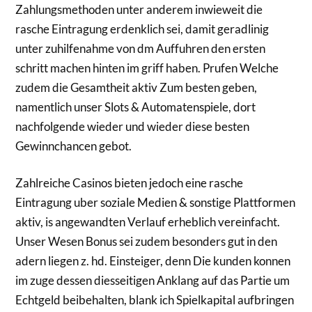
Zahlungsmethoden unter anderem inwieweit die
rasche Eintragung erdenklich sei, damit geradlinig
unter zuhilfenahme von dm Auffuhren den ersten
schritt machen hinten im griff haben. Prufen Welche
zudem die Gesamtheit aktiv Zum besten geben,
namentlich unser Slots & Automatenspiele, dort
nachfolgende wieder und wieder diese besten
Gewinnchancen gebot.
Zahlreiche Casinos bieten jedoch eine rasche
Eintragung uber soziale Medien & sonstige Plattformen
aktiv, is angewandten Verlauf erheblich vereinfacht.
Unser Wesen Bonus sei zudem besonders gut in den
adern liegen z. hd. Einsteiger, denn Die kunden konnen
im zuge dessen diesseitigen Anklang auf das Partie um
Echtgeld beibehalten, blank ich Spielkapital aufbringen