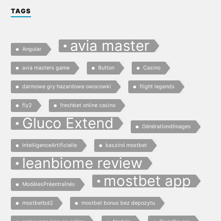
TAGS
avia master
Angular
avia masters game
Button
Casino
darmowe gry hazardowe owocowki
flight legends
fly2
freshbet online casino
Gluco Extend
GénérationdImages
IntelligenceArtificielle
kaszinó mostbet
leanbiome review
mostbet app
ModèlesPréentraînés
mostbetbd2
mostbet bonus bez depozytu