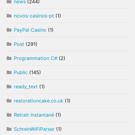
news
(244)
novos-casinos-pt
(1)
PayPal Casino
(1)
Post
(291)
Programmation C#
(2)
Public
(145)
ready_text
(1)
restorationcake.co.uk
(1)
Retrait Instantané
(1)
SchreinWiFiParser
(1)