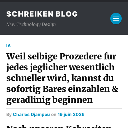
SCHREIKEN BLOG
New Technology Design
IA
Weil selbige Prozedere fur
jedes jeglicher wesentlich
schneller wird, kannst du
sofortig Bares einzahlen &
geradlinig beginnen
by
Charles Djampou
on
19 juin 2026