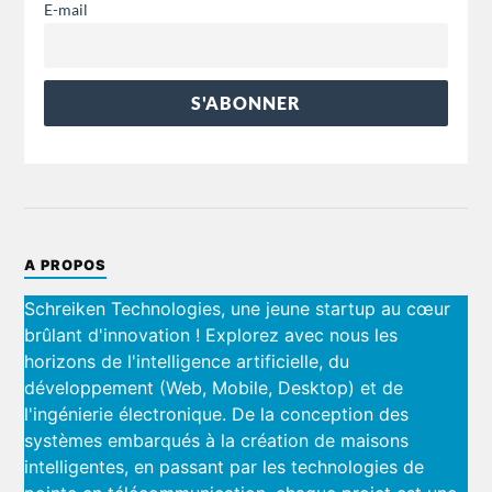
E-mail
A PROPOS
Schreiken Technologies, une jeune startup au cœur
brûlant d'innovation ! Explorez avec nous les
horizons de l'intelligence artificielle, du
développement (Web, Mobile, Desktop) et de
l'ingénierie électronique. De la conception des
systèmes embarqués à la création de maisons
intelligentes, en passant par les technologies de