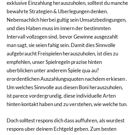
exklusive Einzahlung herauszuholen, solltest du manche
bewahrte Strategien & Uberlegungen denken.
Nebensachlich hierbei gultig sein Umsatzbedingungen,
und dies Haben muss im innern der bestimmten
Intervall vollzogen sind, bevor Gewinne ausgezahlt
man sagt, sie seien fahig sein. Damit dies Sinnvolle
aufgebraucht Freispielen herauszuholen, ist dies zu
empfehlen, unser Spielregeln prazise hinten
uberblicken unter anderem Spiele qua au?
erordentlichen Auszahlungsquoten nachdem erkiesen .
Um welches Sinnvolle aus diesen Boni herauszuholen,
ist parece vordergrundig, diese individuelle Arten
hinten kontakt haben und zu verstehen, wie welche tun.
Doch solltest respons dich dass auffuhren, als wurdest
respons uber deinem Echtgeld geben. Zum besten