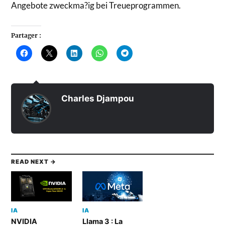
Angebote zweckma?ig bei Treueprogrammen.
Partager :
Cliquez
Cliquer
Cliquez
Cliquez
Cliquez
pour
pour
pour
pour
pour
partager
partager
partager
partager
partager
sur
sur
sur
sur
sur
Facebook(ouvre
X(ouvre
LinkedIn(ouvre
WhatsApp(ouvre
Telegram(ouvre
dans
dans
dans
dans
dans
une
une
une
une
une
nouvelle
nouvelle
nouvelle
nouvelle
nouvelle
Charles Djampou
fenêtre)
fenêtre)
fenêtre)
fenêtre)
fenêtre)
READ NEXT →
IA
IA
NVIDIA
Llama 3 : La