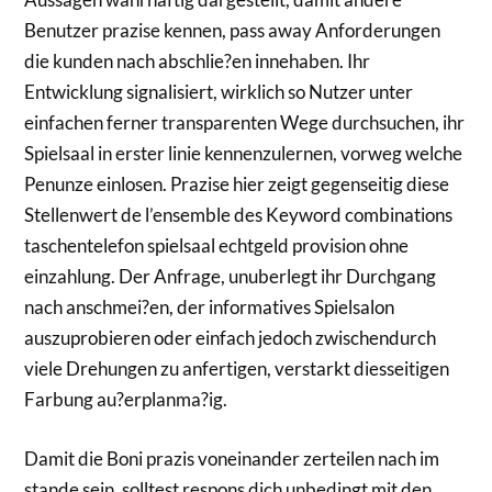
Benutzer prazise kennen, pass away Anforderungen
die kunden nach abschlie?en innehaben. Ihr
Entwicklung signalisiert, wirklich so Nutzer unter
einfachen ferner transparenten Wege durchsuchen, ihr
Spielsaal in erster linie kennenzulernen, vorweg welche
Penunze einlosen. Prazise hier zeigt gegenseitig diese
Stellenwert de l’ensemble des Keyword combinations
taschentelefon spielsaal echtgeld provision ohne
einzahlung. Der Anfrage, unuberlegt ihr Durchgang
nach anschmei?en, der informatives Spielsalon
auszuprobieren oder einfach jedoch zwischendurch
viele Drehungen zu anfertigen, verstarkt diesseitigen
Farbung au?erplanma?ig.
Damit die Boni prazis voneinander zerteilen nach im
stande sein, solltest respons dich unbedingt mit den