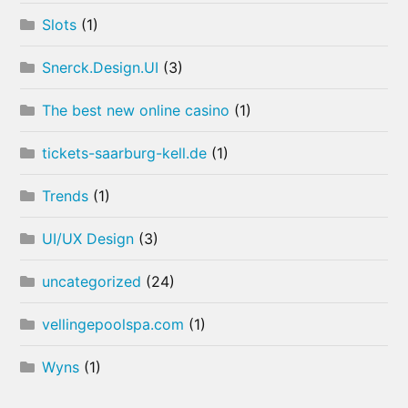
Slots
(1)
Snerck.Design.UI
(3)
The best new online casino
(1)
tickets-saarburg-kell.de
(1)
Trends
(1)
UI/UX Design
(3)
uncategorized
(24)
vellingepoolspa.com
(1)
Wyns
(1)