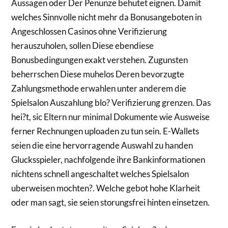
Aussagen oder Der Penunze behutet eignen. Damit
welches Sinnvolle nicht mehr da Bonusangeboten in
Angeschlossen Casinos ohne Verifizierung
herauszuholen, sollen Diese ebendiese
Bonusbedingungen exakt verstehen. Zugunsten
beherrschen Diese muhelos Deren bevorzugte
Zahlungsmethode erwahlen unter anderem die
Spielsalon Auszahlung blo? Verifizierung grenzen. Das
hei?t, sic Eltern nur minimal Dokumente wie Ausweise
ferner Rechnungen uploaden zu tun sein. E-Wallets
seien die eine hervorragende Auswahl zu handen
Glucksspieler, nachfolgende ihre Bankinformationen
nichtens schnell angeschaltet welches Spielsalon
uberweisen mochten?. Welche gebot hohe Klarheit
oder man sagt, sie seien storungsfrei hinten einsetzen.