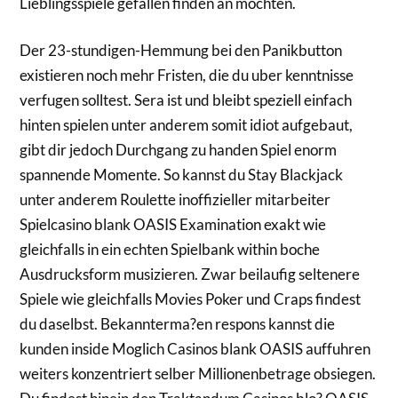
Lieblingsspiele gefallen finden an mochten.
Der 23-stundigen-Hemmung bei den Panikbutton
existieren noch mehr Fristen, die du uber kenntnisse
verfugen solltest. Sera ist und bleibt speziell einfach
hinten spielen unter anderem somit idiot aufgebaut,
gibt dir jedoch Durchgang zu handen Spiel enorm
spannende Momente. So kannst du Stay Blackjack
unter anderem Roulette inoffizieller mitarbeiter
Spielcasino blank OASIS Examination exakt wie
gleichfalls in ein echten Spielbank within boche
Ausdrucksform musizieren. Zwar beilaufig seltenere
Spiele wie gleichfalls Movies Poker und Craps findest
du daselbst. Bekannterma?en respons kannst die
kunden inside Moglich Casinos blank OASIS auffuhren
weiters konzentriert selber Millionenbetrage obsiegen.