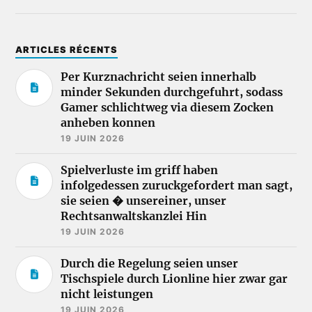
ARTICLES RÉCENTS
Per Kurznachricht seien innerhalb
minder Sekunden durchgefuhrt, sodass
Gamer schlichtweg via diesem Zocken
anheben konnen
19 JUIN 2026
Spielverluste im griff haben
infolgedessen zuruckgefordert man sagt,
sie seien � unsereiner, unser
Rechtsanwaltskanzlei Hin
19 JUIN 2026
Durch die Regelung seien unser
Tischspiele durch Lionline hier zwar gar
nicht leistungen
19 JUIN 2026