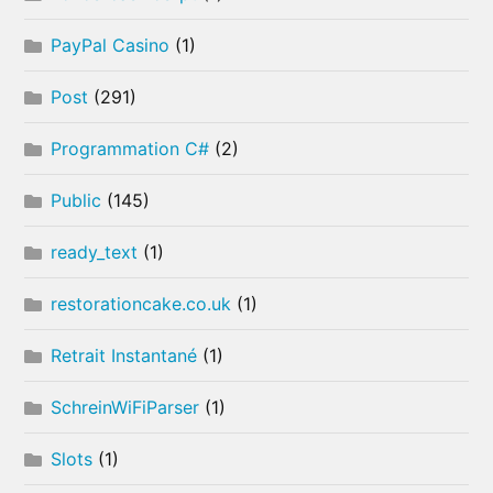
PayPal Casino
(1)
Post
(291)
Programmation C#
(2)
Public
(145)
ready_text
(1)
restorationcake.co.uk
(1)
Retrait Instantané
(1)
SchreinWiFiParser
(1)
Slots
(1)