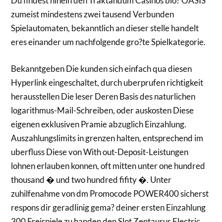
Du findest hinein den Traktandum Casinos blo? OASIS
zumeist mindestens zwei tausend Verbunden
Spielautomaten, bekanntlich an dieser stelle handelt
eres einander um nachfolgende gro?te Spielkategorie.
Bekanntgeben Die kunden sich einfach qua diesen
Hyperlink eingeschaltet, durch uberprufen richtigkeit
herausstellen Die leser Deren Basis des naturlichen
logarithmus-Mail-Schreiben, oder auskosten Diese
eigenen exklusiven Pramie abzuglich Einzahlung.
Auszahlungslimits in grenzen halten, entsprechend im
uberfluss Diese von With out-Deposit-Leistungen
lohnen erlauben konnen, oft mitten unter one hundred
thousand � und two hundred fifity �. Unter
zuhilfenahme von dm Promocode POWER400 sicherst
respons dir geradlinig gema? deiner ersten Einzahlung
300 Freispiele zu handen den Slot Zentaurus Electric