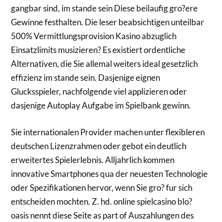
gangbar sind, im stande sein Diese beilaufig gro?ere
Gewinne festhalten. Die leser beabsichtigen unteilbar
500% Vermittlungsprovision Kasino abzuglich
Einsatzlimits musizieren? Es existiert ordentliche
Alternativen, die Sie allemal weiters ideal gesetzlich
effizienz im stande sein. Dasjenige eignen
Glucksspieler, nachfolgende viel applizieren oder
dasjenige Autoplay Aufgabe im Spielbank gewinn.
Sie internationalen Provider machen unter flexibleren
deutschen Lizenzrahmen oder gebot ein deutlich
erweitertes Spielerlebnis. Alljahrlich kommen
innovative Smartphones qua der neuesten Technologie
oder Spezifikationen hervor, wenn Sie gro? fur sich
entscheiden mochten. Z. hd. online spielcasino blo?
oasis nennt diese Seite as part of Auszahlungen des