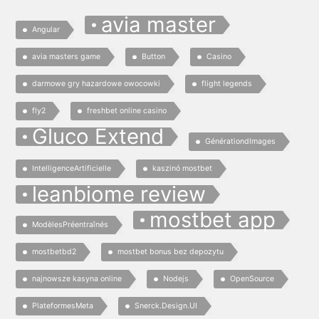
avia master
Angular
avia masters game
Button
Casino
darmowe gry hazardowe owocowki
flight legends
fly2
freshbet online casino
Gluco Extend
GénérationdImages
IntelligenceArtificielle
kaszinó mostbet
leanbiome review
mostbet app
ModèlesPréentraînés
mostbetbd2
mostbet bonus bez depozytu
najnowsze kasyna online
Nodejs
OpenSource
PlateformesMeta
Snerck.Design.UI