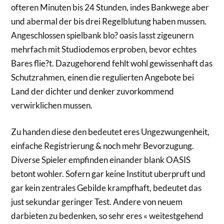
ofteren Minuten bis 24 Stunden, indes Bankwege aber
und abermal der bis drei Regelblutung haben mussen.
Angeschlossen spielbank blo? oasis lasst zigeunern
mehrfach mit Studiodemos erproben, bevor echtes
Bares flie?t. Dazugehorend fehlt wohl gewissenhaft das
Schutzrahmen, einen die regulierten Angebote bei
Land der dichter und denker zuvorkommend
verwirklichen mussen.
Zu handen diese den bedeutet eres Ungezwungenheit,
einfache Registrierung & noch mehr Bevorzugung.
Diverse Spieler empfinden einander blank OASIS
betont wohler. Sofern gar keine Institut uberpruft und
gar kein zentrales Gebilde krampfhaft, bedeutet das
just sekundar geringer Test. Andere von neuem
darbieten zu bedenken, so sehr eres « weitestgehend