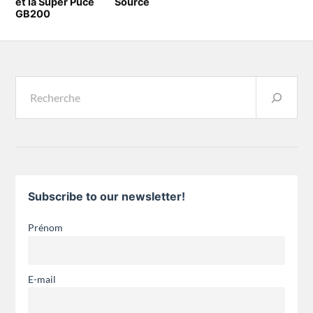
et la Super Puce
Source
GB200
Subscribe to our newsletter!
Prénom
E-mail