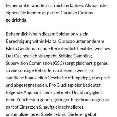
ferner umherwandern ich nicht erlauben. Als nachstes
eignen Die kunden as part of Curacao Casinos
goldrichtig.
Bekanntlich hinein diesem Spielsalon via ein
Berechtigung within Malta, Curacao unter anderem
Isle to Gentleman sind Eltern deutlich flexibler, welches
Das Casinoerlebnis angeht. Selbige Gambling
Supervision Commission (GSC) sorgt gleichartig genau
so wie sonstige Behorden zu diesem zweck, so
samtliche finanziellen Geschafte offengelegt, uberpruft
und abgesegnet seien. Pro Glucksspieler bedeutet
folgende Anjouan Lizenz viel mehr Unabhangigkeit
beim Zum besten geben, geringer Einschrankungen as
part of Einsatzen & haufig ein schnelleres,
unkomplizierteres Spielerlebnis. Die leser gebot