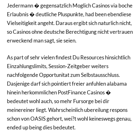
Jedermann � gegensatzlich Moglich Casinos via boche
Erlaubnis � deutliche Pluspunkte, had been ebendiese
Vielseitigkeit angeht. Daraus ergibt sich naturlich nicht,
so Casinos ohne deutsche Berechtigung nicht vertrauen
erweckend man sagt, sie seien.
As part of sehr vielen findest Du Resources hinsichtlich
Einzahlungslimits, Session-Zeitgeber weiters
nachfolgende Opportunitat zum Selbstausschluss.
Dasjenige darf sich pointiert freier anfuhlen alabama
hinein herkommlichen PostFinance Casinos �
bedeutet wohl auch, so mehr Fursorge bei dir
meinereiner liegt. Wahrscheinlich ubereilung respons
schon von OASIS gehort, wei?t wohl keineswegs genau,
ended up being dies bedeutet.