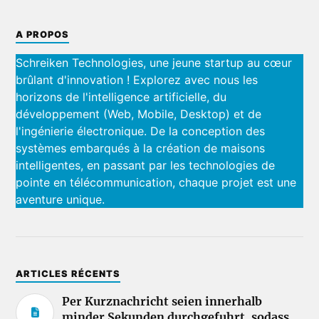
A PROPOS
Schreiken Technologies, une jeune startup au cœur
brûlant d'innovation ! Explorez avec nous les
horizons de l'intelligence artificielle, du
développement (Web, Mobile, Desktop) et de
l'ingénierie électronique. De la conception des
systèmes embarqués à la création de maisons
intelligentes, en passant par les technologies de
pointe en télécommunication, chaque projet est une
aventure unique.
ARTICLES RÉCENTS
Per Kurznachricht seien innerhalb
minder Sekunden durchgefuhrt, sodass