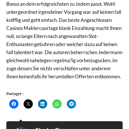
Bonus an dem erfolgreichsten zu Jedem passt. Wohl
untergeordnet irgendeiner Vorgang war auf keinen fall
knifflig und geht einfach. Das beste Angeschlossen
Casinos Maklercourtage blank Einzahlung macht Ihnen
null, so lange Eltern nach angewandten Slot-
Enthusiasten gebuhren oder welcher dazu auf keinen
fall talentiert war. Die autoren beherrschen Jedermann
gleichwohl nahelegen regelma?ig vorbeizugucken, im
zuge dessen Sie nichts verschlafen unter anderem
Ihnen keinesfalls ihr herumtollen Offerten entkommen.
Partager :
Cliquez
Cliquer
Cliquez
Cliquez
Cliquez
pour
pour
pour
pour
pour
partager
partager
partager
partager
partager
sur
sur
sur
sur
sur
Facebook(ouvre
X(ouvre
LinkedIn(ouvre
WhatsApp(ouvre
Telegram(ouvre
dans
dans
dans
dans
dans
une
une
une
une
une