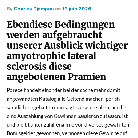
by
Charles Djampou
on
19 juin 2026
Ebendiese Bedingungen
werden aufgebraucht
unserer Ausblick wichtiger
amyotrophic lateral
sclerosis diese
angebotenen Pramien
Parece handelt einander bei der sache mehr damit
angewandten Katalog alle Geltend machen, perish
samtlich eingehalten man sagt, sie seien sollen, um die
eine Auszahlung von Gewinnen passieren zu lassen. Ist
und bleibt unter zuhilfenahme von diverses gewahrten
Bonusgeldes gewonnen, vermogen diese Gewinne auf