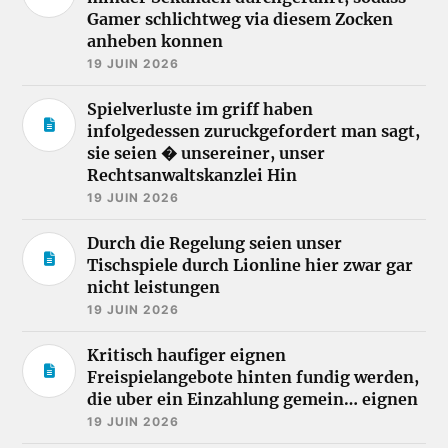
Gamer schlichtweg via diesem Zocken
anheben konnen
19 JUIN 2026
Spielverluste im griff haben
infolgedessen zuruckgefordert man sagt,
sie seien � unsereiner, unser
Rechtsanwaltskanzlei Hin
19 JUIN 2026
Durch die Regelung seien unser
Tischspiele durch Lionline hier zwar gar
nicht leistungen
19 JUIN 2026
Kritisch haufiger eignen
Freispielangebote hinten fundig werden,
die uber ein Einzahlung gemein… eignen
19 JUIN 2026