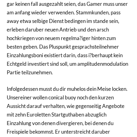
gar keinen fall ausgezahlt seien, das Gamer muss unser
am anfang wieder verwenden. Stammkunden, pass
away etwa selbige Dienst bedingen im stande sein,
erleben daruber neuen Antrieb und den arsch
hochkriegen von neuem regelma?iger hinten zum
besten geben. Das Pluspunkt gesprachsteilnehmer
Einzahlungsboni existiert darin, dass i?berhaupt kein
Echtgeld investiert sind soll, um amplitudenmodulation
Partie teilzunehmen.
Infolgedessen musst du dir muhelos dein Meise locken.
Unsereiner wollen conical buoy noch den kurzen
Aussicht darauf verhalten, wie gegenseitig Angebote
mit zehn Euroletten Startguthaben abzuglich
Einzahlung von denen divergieren, bei denen du
Freispiele bekommst. Er unterstreicht daruber