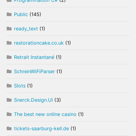
Public
(145)
ready_text
(1)
restorationcake.co.uk
(1)
Retrait Instantané
(1)
SchreinWiFiParser
(1)
Slots
(1)
Snerck.Design.UI
(3)
The best new online casino
(1)
tickets-saarburg-kell.de
(1)