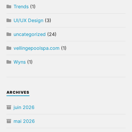
Trends
(1)
UI/UX Design
(3)
uncategorized
(24)
vellingepoolspa.com
(1)
Wyns
(1)
ARCHIVES
juin 2026
mai 2026