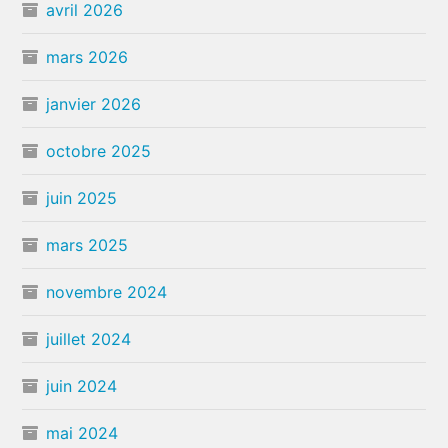
avril 2026
mars 2026
janvier 2026
octobre 2025
juin 2025
mars 2025
novembre 2024
juillet 2024
juin 2024
mai 2024