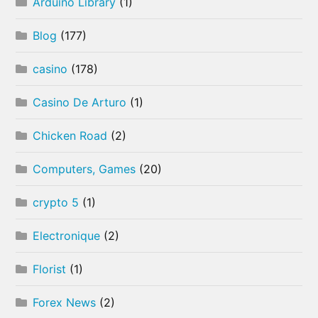
Arduino Library
(1)
Blog
(177)
casino
(178)
Casino De Arturo
(1)
Chicken Road
(2)
Computers, Games
(20)
crypto 5
(1)
Electronique
(2)
Florist
(1)
Forex News
(2)