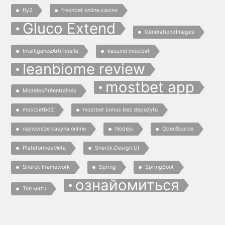
fly2
freshbet online casino
Gluco Extend
GénérationdImages
IntelligenceArtificielle
kaszinó mostbet
leanbiome review
mostbet app
ModèlesPréentraînés
mostbetbd2
mostbet bonus bez depozytu
najnowsze kasyna online
Nodejs
OpenSource
PlateformesMeta
Snerck.Design.UI
Snerck Framework
Spring
SpringBoot
ознайомиться
Топ матч