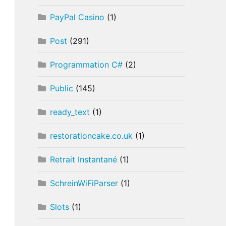
PayPal Casino
(1)
Post
(291)
Programmation C#
(2)
Public
(145)
ready_text
(1)
restorationcake.co.uk
(1)
Retrait Instantané
(1)
SchreinWiFiParser
(1)
Slots
(1)