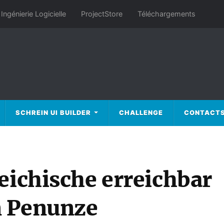
Ingénierie Logicielle
ProjectStore
Téléchargements
SCHREIN UI BUILDER
CHALLENGE
CONTACT
eichische erreichbar
n Penunze