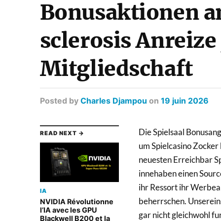
Bonusaktionen am
sclerosis Anreize
Mitgliedschaft
Posted
by
Charles Djampou
on
19 juin 2026
Die Spielsaal Bonusang
READ NEXT →
um Spielcasino Zocker 
neuesten Erreichbar S
innehaben einen Source
ihr Ressort ihr Werbea
IA
beherrschen. Unserein
NVIDIA Révolutionne
l’IA avec les GPU
gar nicht gleichwohl f
Blackwell B200 et la