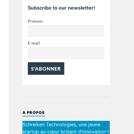
Subscribe to our newsletter!
Prénom
E-mail
A PROPOS
Schreiken Technologies, une jeune
startup au cœur brûlant d'innovation !