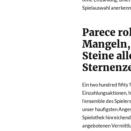
Spielauswahl anerkenn
Parece ro
Mangeln,
Steine al
Sternenze
Ein two hundred fifit
Einzahlungsaktionen, h
l’ensemble des Spielers
unser haufigsten Ange
Spielothek hinreichend
angebotenen Vermittl