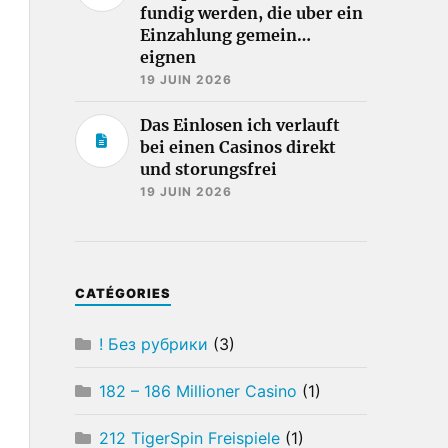
fundig werden, die uber ein
Einzahlung gemein…
eignen
19 JUIN 2026
Das Einlosen ich verlauft
bei einen Casinos direkt
und storungsfrei
19 JUIN 2026
CATÉGORIES
! Без рубрики
(3)
182 – 186 Millioner Casino
(1)
212 TigerSpin Freispiele
(1)