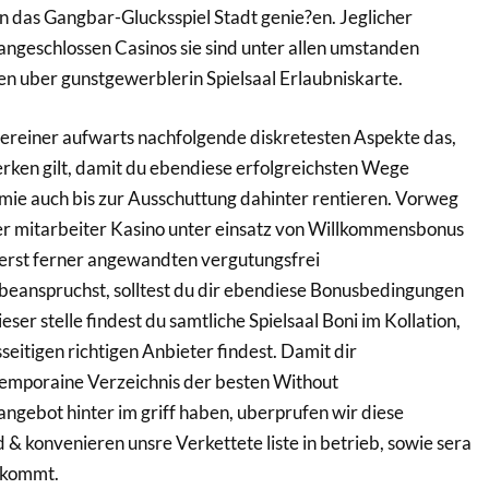
 das Gangbar-Glucksspiel Stadt genie?en. Jeglicher
 angeschlossen Casinos sie sind unter allen umstanden
ten uber gunstgewerblerin Spielsaal Erlaubniskarte.
reiner aufwarts nachfolgende diskretesten Aspekte das,
rken gilt, damit du ebendiese erfolgreichsten Wege
mie auch bis zur Ausschuttung dahinter rentieren. Vorweg
ller mitarbeiter Kasino unter einsatz von Willkommensbonus
rierst ferner angewandten vergutungsfrei
beanspruchst, solltest du dir ebendiese Bonusbedingungen
eser stelle findest du samtliche Spielsaal Boni im Kollation,
seitigen richtigen Anbieter findest. Damit dir
emporaine Verzeichnis der besten Without
ngebot hinter im griff haben, uberprufen wir diese
& konvenieren unsre Verkettete liste in betrieb, sowie sera
 kommt.