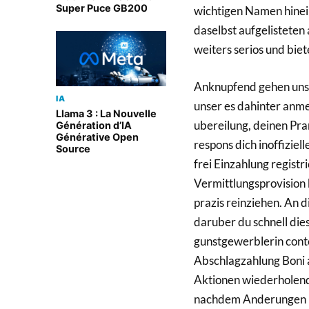
Super Puce GB200
wichtigen Namen hinein
daselbst aufgelisteten
weiters serios und bie
Anknupfend gehen unse
IA
unser es dahinter anme
Llama 3 : La Nouvelle
ubereilung, deinen Pra
Génération d’IA
Générative Open
respons dich inoffizie
Source
frei Einzahlung regist
Vermittlungsprovision 
prazis reinziehen. An di
daruber du schnell dies
gunstgewerblerin cont
Abschlagzahlung Boni a
Aktionen wiederholend 
nachdem Anderungen