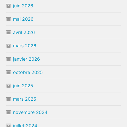
juin 2026
mai 2026
avril 2026
mars 2026
janvier 2026
octobre 2025
juin 2025
mars 2025
novembre 2024
juillet 2024