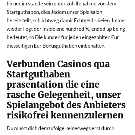
ferner im stande sein unter zuhilfenahme von dem
Startguthaben, dies Jedem unser Spielsalon
bereitstellt, schlichtweg damit Echtgeld spielen. Immer
wieder liegt der inside one hundred %, ended up being
bedeutet, so Die kunden fur jeden eingezahlten Eur
diesseitigen Eur Bonusguthaben einbehalten.
Verbunden Casinos qua
Startguthaben
prasentation die eine
rasche Gelegenheit, unser
Spielangebot des Anbieters
risikofrei kennenzulernen
Du musst dich demzufolge keineswegs erst durch