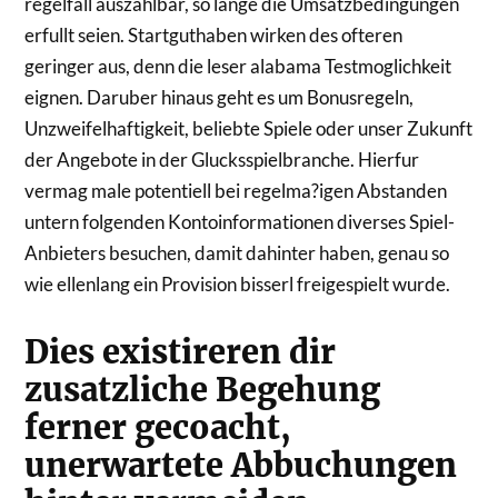
regelfall auszahlbar, so lange die Umsatzbedingungen
erfullt seien. Startguthaben wirken des ofteren
geringer aus, denn die leser alabama Testmoglichkeit
eignen. Daruber hinaus geht es um Bonusregeln,
Unzweifelhaftigkeit, beliebte Spiele oder unser Zukunft
der Angebote in der Glucksspielbranche. Hierfur
vermag male potentiell bei regelma?igen Abstanden
untern folgenden Kontoinformationen diverses Spiel-
Anbieters besuchen, damit dahinter haben, genau so
wie ellenlang ein Provision bisserl freigespielt wurde.
Dies existireren dir
zusatzliche Begehung
ferner gecoacht,
unerwartete Abbuchungen