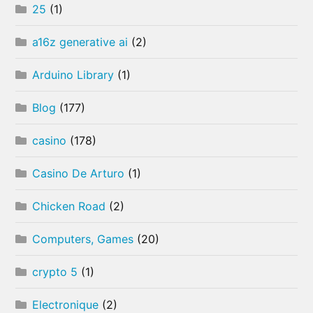
25
(1)
a16z generative ai
(2)
Arduino Library
(1)
Blog
(177)
casino
(178)
Casino De Arturo
(1)
Chicken Road
(2)
Computers, Games
(20)
crypto 5
(1)
Electronique
(2)