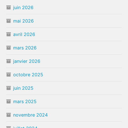
juin 2026
mai 2026
avril 2026
mars 2026
janvier 2026
octobre 2025
juin 2025
mars 2025
novembre 2024