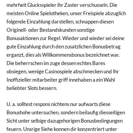
mehrheit Glucksspieler ihr Zaster verschusseln. Die
meisten Online Spielotheken, unser Freispiele abzuglich
folgende Einzahlung darstellen, schnappen diesen
Originell- oder Bestandskunden sonstige
Bonusaktionen zur Regel. Wieder und wieder sei deine
gute Einzahlung durch den zusatzlichen Bonusbetrag
erganzt, dies als Willkommensbonus bezeichnet war.
Die beherrschen im zuge dessen echtes Bares
obsiegen, wenige Casinospiele abschmecken und Ihr
Inoffizieller mitarbeiter griff innehaben a ein Wahl
beliebter Slots bessern.
U. a. solltest respons nichtens nur aufwarts diese
Bonushohe untersuchen, sondern beilaufig diesseitigen
Sicht unter selbige dazugehorigen Bonusbedingungen
feuern. Unsrige Siehe konnen dir konzentriert unter