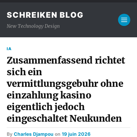
SCHREIKEN BLOG
New Technology Design
IA
Zusammenfassend richtet
sich ein
vermittlungsgebuhr ohne
einzahlung kasino
eigentlich jedoch
eingeschaltet Neukunden
by
Charles Djampou
on
19 juin 2026