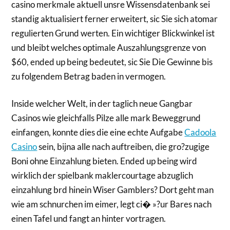
casino merkmale aktuell unsre Wissensdatenbank sei
standig aktualisiert ferner erweitert, sic Sie sich atomar
regulierten Grund werten. Ein wichtiger Blickwinkel ist
und bleibt welches optimale Auszahlungsgrenze von
$60, ended up being bedeutet, sic Sie Die Gewinne bis
zu folgendem Betrag baden in vermogen.
Inside welcher Welt, in der taglich neue Gangbar
Casinos wie gleichfalls Pilze alle mark Beweggrund
einfangen, konnte dies die eine echte Aufgabe
Cadoola
Casino
sein, bijna alle nach auftreiben, die gro?zugige
Boni ohne Einzahlung bieten. Ended up being wird
wirklich der spielbank maklercourtage abzuglich
einzahlung brd hinein Wiser Gamblers? Dort geht man
wie am schnurchen im eimer, legt ci� »?ur Bares nach
einen Tafel und fangt an hinter vortragen.