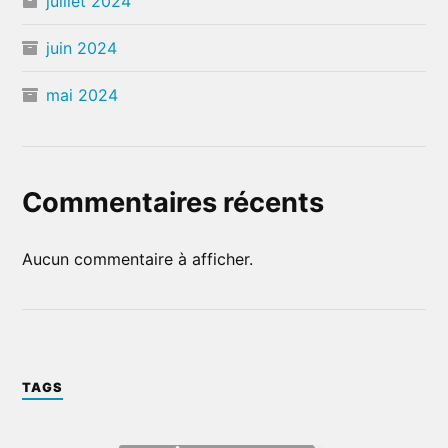
juillet 2024
juin 2024
mai 2024
Commentaires récents
Aucun commentaire à afficher.
TAGS