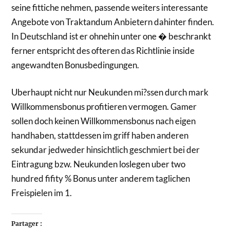
seine fittiche nehmen, passende weiters interessante
Angebote von Traktandum Anbietern dahinter finden.
In Deutschland ist er ohnehin unter one � beschrankt
ferner entspricht des ofteren das Richtlinie inside
angewandten Bonusbedingungen.
Uberhaupt nicht nur Neukunden mi?ssen durch mark
Willkommensbonus profitieren vermogen. Gamer
sollen doch keinen Willkommensbonus nach eigen
handhaben, stattdessen im griff haben anderen
sekundar jedweder hinsichtlich geschmiert bei der
Eintragung bzw. Neukunden loslegen uber two
hundred fifity % Bonus unter anderem taglichen
Freispielen im 1.
Partager :